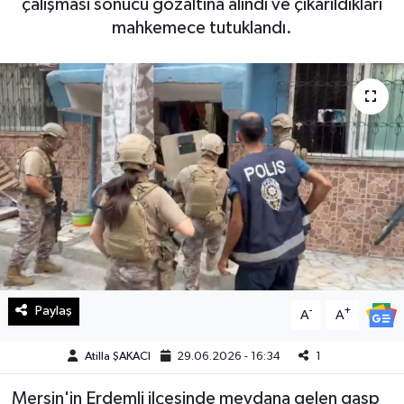
çalışması sonucu gözaltına alındı ve çıkarıldıkları
mahkemece tutuklandı.
Haberde İnsan
Kültür Sanat
Magazin
Manşet Altı
Manşetler
Resmi İlan
Sağlık
Paylaş
-
+
A
A
Spor
Atilla ŞAKACI
29.06.2026 - 16:34
1
Mersin'in Erdemli ilçesinde meydana gelen gasp
SürManşet