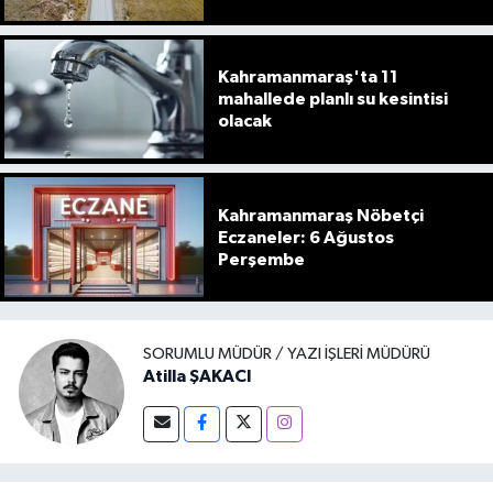
Kahramanmaraş'ta 11
mahallede planlı su kesintisi
olacak
Kahramanmaraş Nöbetçi
Eczaneler: 6 Ağustos
Perşembe
SORUMLU MÜDÜR / YAZI İŞLERI MÜDÜRÜ
Atilla ŞAKACI