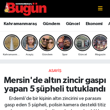
Kahramanmaraş
Kahramanmaraş Nöbetçi Eczaneler
Kahramanmaraş
Gündem
Güncel
Ekonomi
Kahramanmaraş Sokak Röportajları
Kahramanmaraş Hava Durumu
Bilim ve Teknoloji
Kahramanmaraş Namaz Vakitleri
Kahramanmaraş
Asayiş
Gündem
Spor
Güncel
Magazin
Çevre
Kahramanmaraş Trafik Yoğunluk Haritası
Eğitim
Süper Lig Puan Durumu ve Fikstür
ASAYIŞ
Mersin'de altın zincir gaspı
Ekonomi
Tüm Manşetler
yapan 5 şüpheli tutuklandı
Genel
Son Dakika Haberleri
Erdemli’de bir kişinin altın zincirini ve parasını
gasp eden 5 şüpheli, polisin kamera destekli titiz
Güncel
Haber Arşivi