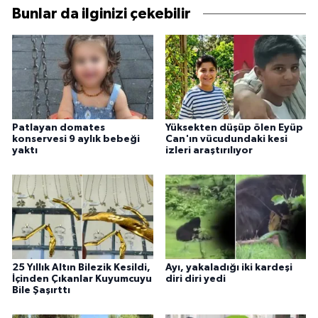
Bunlar da ilginizi çekebilir
Patlayan domates
Yüksekten düşüp ölen Eyüp
konservesi 9 aylık bebeği
Can'ın vücudundaki kesi
yaktı
izleri araştırılıyor
25 Yıllık Altın Bilezik Kesildi,
Ayı, yakaladığı iki kardeşi
İçinden Çıkanlar Kuyumcuyu
diri diri yedi
Bile Şaşırttı