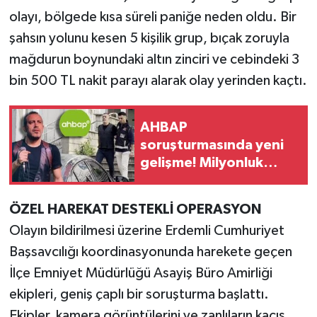
olayı, bölgede kısa süreli paniğe neden oldu. Bir
Teknoloji
şahsın yolunu kesen 5 kişilik grup, bıçak zoruyla
mağdurun boynundaki altın zinciri ve cebindeki 3
Yaşam
bin 500 TL nakit parayı alarak olay yerinden kaçtı.
KAHRAMANMARAŞ
AHBAP
soruşturmasında yeni
gelişme! Milyonluk
bağışlar MASAK
incelemesinde
ÖZEL HAREKAT DESTEKLİ OPERASYON
Olayın bildirilmesi üzerine Erdemli Cumhuriyet
Başsavcılığı koordinasyonunda harekete geçen
İlçe Emniyet Müdürlüğü Asayiş Büro Amirliği
ekipleri, geniş çaplı bir soruşturma başlattı.
Ekipler, kamera görüntülerini ve zanlıların kaçış