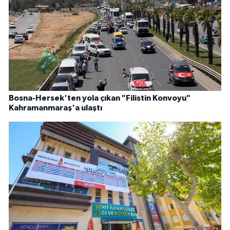
Bosna-Hersek'ten yola çıkan "Filistin Konvoyu"
Kahramanmaraş'a ulaştı