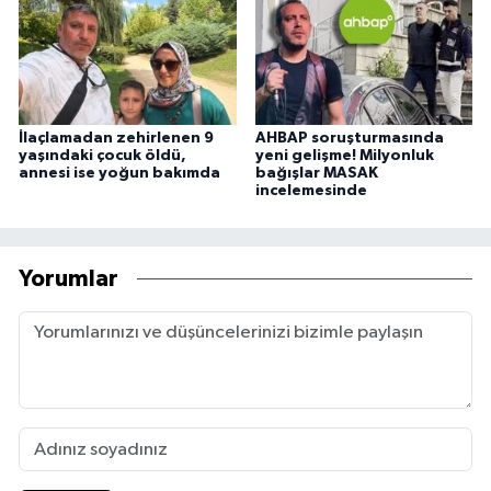
İlaçlamadan zehirlenen 9
AHBAP soruşturmasında
yaşındaki çocuk öldü,
yeni gelişme! Milyonluk
annesi ise yoğun bakımda
bağışlar MASAK
incelemesinde
Yorumlar