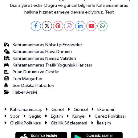
bizi ziyaret edin. Doğru ve güncel bilgilerle Kahramanmaraş
halkına hizmet etmeye devam ediyoruz. Test
Kahramanmaraş Nöbetçi Eczaneler
Kahramanmaraş Hava Durumu
Kahramanmaraş Namaz Vakitleri
Kahramanmaraş Trafik Yoğunluk Haritası
Puan Durumu ve Fikstür
Tüm Manşetler
Son Dakika Haberleri
Haber Arşivi
Kahramanmaraş
Genel
Güncel
Ekonomi
Spor
Sağlık
Eğitim
Künye
Çerez Politikası
Gizlilik Politikası
Gizlilik Sözleşmesi
İletişim