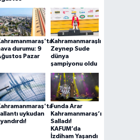
Kahramanmaraş'ta
Kahramanmaraşlı
hava durumu: 9
Zeynep Sude
Ağustos Pazar
dünya
şampiyonu oldu
Kahramanmaraş'ta
Funda Arar
allantı uykudan
Kahramanmaraş’ı
yandırdı!
Salladı!
KAFUM’da
İzdiham Yaşandı