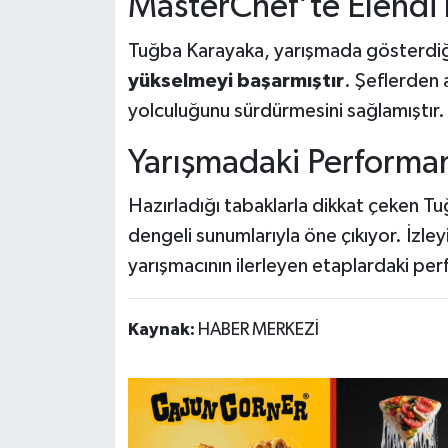
MasterChef’te Elendi
Tuğba Karayaka, yarışmada gösterdiğ
yükselmeyi başarmıştır
. Şeflerden 
yolculuğunu sürdürmesini sağlamıştır.
Yarışmadaki Performan
Hazırladığı tabaklarla dikkat çeken Tuğ
dengeli sunumlarıyla öne çıkıyor. İzley
yarışmacının ilerleyen etaplardaki per
Kaynak:
HABER MERKEZİ