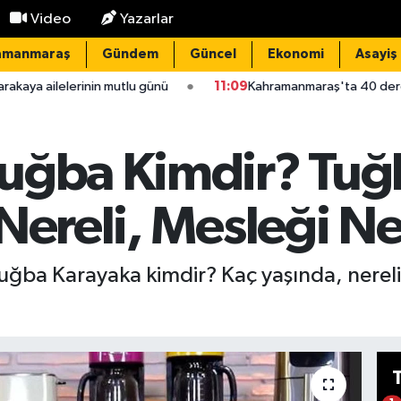
Video
Yazarlar
amanmaraş
Gündem
Güncel
Ekonomi
Asayiş
mutlu günü
11:09
Kahramanmaraş'ta 40 dereceyi aşan sıcaklar
uğba Kimdir? Tuğ
Nereli, Mesleği N
ğba Karayaka kimdir? Kaç yaşında, nereli,