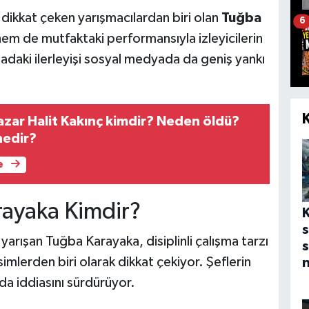
kkat çeken yarışmacılardan biri olan
Tuğba
6
hem de mutfaktaki performansıyla izleyicilerin
adaki ilerleyişi sosyal medyada da geniş yankı
azar Halit Kakınç kimdir? Neden öldü?
nedir?
e
ayaka Kimdir?
s
ışan Tuğba Karayaka, disiplinli çalışma tarzı
s
simlerden biri olarak dikkat çekiyor. Şeflerin
n
a iddiasını sürdürüyor.