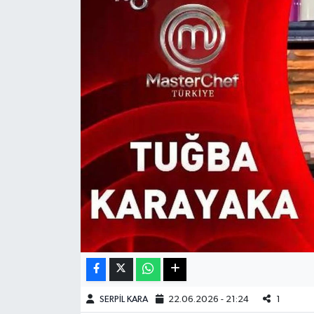
Haberde İnsan
Kültür Sanat
Magazin
Manşet Altı
Manşetler
Resmi İlan
Sağlık
Spor
SERPİL KARA
22.06.2026 - 21:24
1
SürManşet