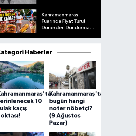
Kahramanmaraş
Fuarında Fiyat Turu!
Dönerden Dondurmaya
Her Şeyi Sorduk
Kategori Haberler
Kahramanmaraş'ta
Kahramanmaraş'ta
erinlenecek 10
bugün hangi
ulak kaçış
noter nöbetçi?
oktası!
(9 Ağustos
Pazar)