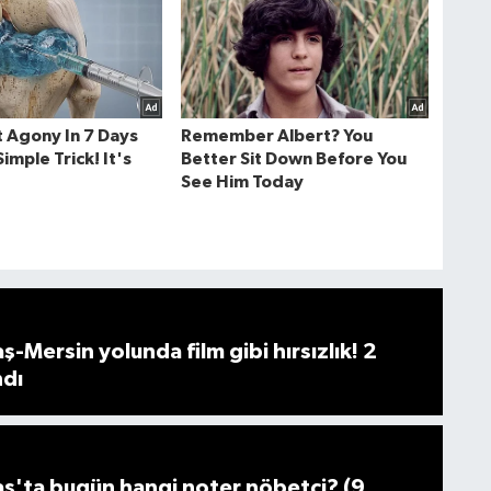
Mersin yolunda film gibi hırsızlık! 2
ndı
'ta bugün hangi noter nöbetçi? (9