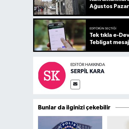
Ağustos Pazar
EDITÖRÜN SEÇTIĞI
Tek tıkla e-Devl
Tebligat mesaj
EDITÖR HAKKINDA
SERPİL KARA
Bunlar da ilginizi çekebilir