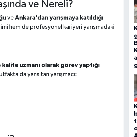
şında ve Nereli?
ğu
ve
Ankara’dan yarışmaya katıldığı
yimi hem de profesyonel kariyeri yarışmadaki
B
a
e
kalite uzmanı olarak görev yaptığı
mutfakta da yansıtan yarışmacı:
b
t
o