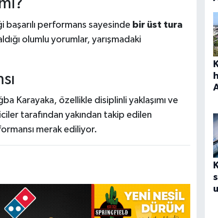
 mi?
i başarılı performans sayesinde
bir üst tura
aldığı olumlu yorumlar, yarışmadaki
sı
ba Karayaka, özellikle disiplinli yaklaşımı ve
iciler tarafından yakından takip edilen
formansı merak ediliyor.
s
u