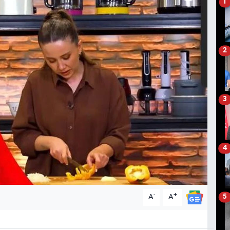
1
2
3
4
-
+
A
A
5