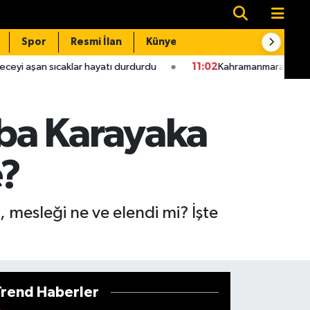
Spor
Resmi İlan
Künye
İletişim
 hayatı durdurdu
11:02
Kahramanmaraş'ta bazı yollar trafiğe k
ba Karayaka
e?
 mesleği ne ve elendi mi? İşte
Trend Haberler