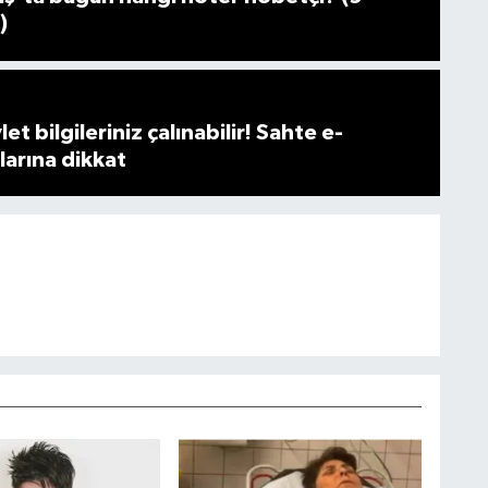
)
et bilgileriniz çalınabilir! Sahte e-
larına dikkat