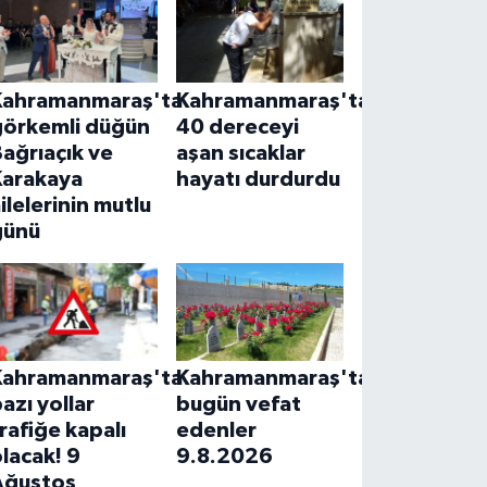
Kahramanmaraş'ta
Kahramanmaraş'ta
görkemli düğün
40 dereceyi
ağrıaçık ve
aşan sıcaklar
Karakaya
hayatı durdurdu
ilelerinin mutlu
günü
Kahramanmaraş'ta
Kahramanmaraş'ta
azı yollar
bugün vefat
rafiğe kapalı
edenler
lacak! 9
9.8.2026
Ağustos