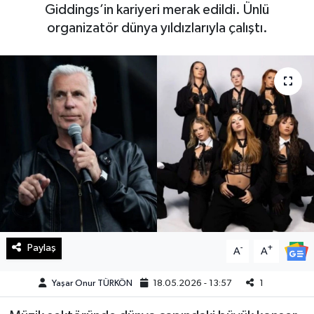
Giddings’in kariyeri merak edildi. Ünlü
Haberde İnsan
organizatör dünya yıldızlarıyla çalıştı.
Kültür Sanat
Magazin
Manşet Altı
Manşetler
Resmi İlan
Sağlık
Paylaş
-
+
A
A
Spor
Yaşar Onur TÜRKÖN
18.05.2026 - 13:57
1
SürManşet