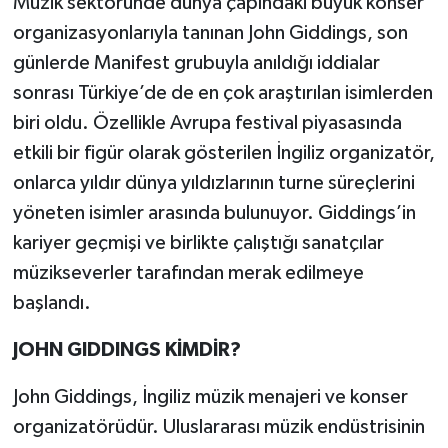
Müzik sektöründe dünya çapındaki büyük konser
organizasyonlarıyla tanınan John Giddings, son
Teknoloji
günlerde Manifest grubuyla anıldığı iddialar
sonrası Türkiye’de de en çok araştırılan isimlerden
Yaşam
biri oldu. Özellikle Avrupa festival piyasasında
KAHRAMANMARAŞ
etkili bir figür olarak gösterilen İngiliz organizatör,
onlarca yıldır dünya yıldızlarının turne süreçlerini
yöneten isimler arasında bulunuyor. Giddings’in
kariyer geçmişi ve birlikte çalıştığı sanatçılar
müzikseverler tarafından merak edilmeye
başlandı.
JOHN GIDDINGS KİMDİR?
John Giddings, İngiliz müzik menajeri ve konser
organizatörüdür. Uluslararası müzik endüstrisinin