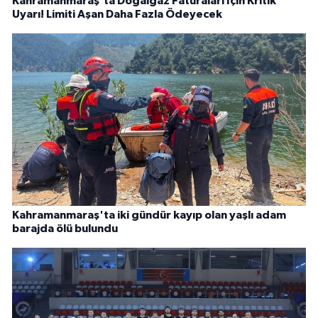
Kahramanmaraş'ta Doğalgaz Faturaları İçin Kritik
Uyarı! Limiti Aşan Daha Fazla Ödeyecek
Kahramanmaraş'ta iki gündür kayıp olan yaşlı adam
barajda ölü bulundu