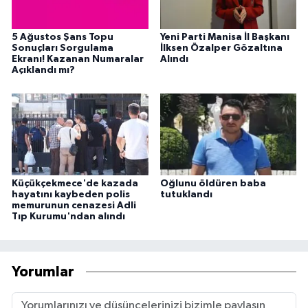
5 Ağustos Şans Topu
Yeni Parti Manisa İl Başkanı
Sonuçları Sorgulama
İlksen Özalper Gözaltına
Ekranı! Kazanan Numaralar
Alındı
Açıklandı mı?
Küçükçekmece'de kazada
Oğlunu öldüren baba
hayatını kaybeden polis
tutuklandı
memurunun cenazesi Adli
Tıp Kurumu'ndan alındı
Yorumlar