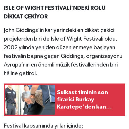
ISLE OF WIGHT FESTİVALİ’NDEKİ ROLÜ
DİKKAT ÇEKİYOR
John Giddings’in kariyerindeki en dikkat çekici
projelerden biri de Isle of Wight Festivali oldu.
2002 yılında yeniden düzenlenmeye başlayan
festivalin başına geçen Giddings, organizasyonu
Avrupa’nın en önemli müzik festivallerinden biri
hâline getirdi.
Suikast timinin son
firarisi Burkay
Karatepe'den kan
donduran ifadeler
Festival kapsamında yıllar içinde: