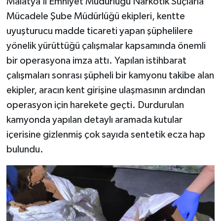
Malatya İl Emniyet Müdürlüğü Narkotik Suçlarla
Mücadele Şube Müdürlüğü ekipleri, kentte
Teknoloji
uyuşturucu madde ticareti yapan şüphelilere
yönelik yürüttüğü çalışmalar kapsamında önemli
Yaşam
bir operasyona imza attı. Yapılan istihbarat
KAHRAMANMARAŞ
çalışmaları sonrası şüpheli bir kamyonu takibe alan
ekipler, aracın kent girişine ulaşmasının ardından
operasyon için harekete geçti. Durdurulan
kamyonda yapılan detaylı aramada kutular
içerisine gizlenmiş çok sayıda sentetik ecza hap
bulundu.