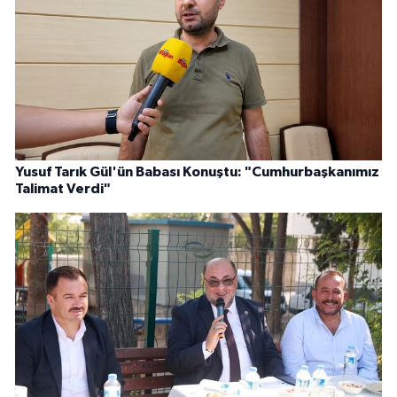
Yusuf Tarık Gül'ün Babası Konuştu: "Cumhurbaşkanımız
Talimat Verdi"