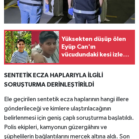
Yüksekten düşüp ölen
Eyüp Can'ın
vücudundaki kesi izleri
araştırılıyor
SENTETİK ECZA HAPLARIYLA İLGİLİ
SORUŞTURMA DERİNLEŞTİRİLDİ
Ele geçirilen sentetik ecza haplarının hangi illere
gönderileceği ve kimlere ulaştırılacağının
belirlenmesi için geniş çaplı soruşturma başlatıldı.
Polis ekipleri, kamyonun güzergâhını ve
şüphelilerin bağlantılarını mercek altına aldı. Son