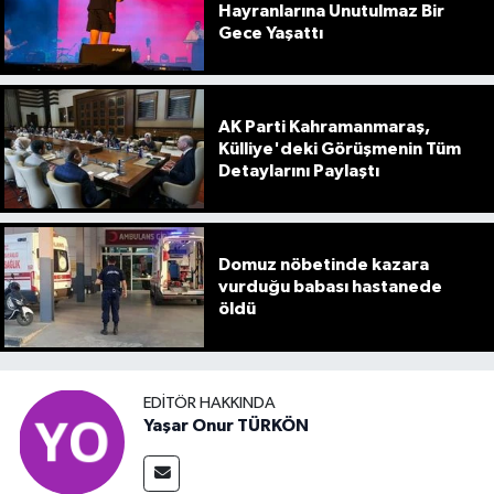
Hayranlarına Unutulmaz Bir
Gece Yaşattı
AK Parti Kahramanmaraş,
Külliye'deki Görüşmenin Tüm
Detaylarını Paylaştı
Domuz nöbetinde kazara
vurduğu babası hastanede
öldü
EDITÖR HAKKINDA
Yaşar Onur TÜRKÖN