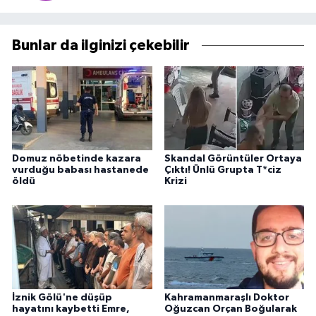
Bunlar da ilginizi çekebilir
Domuz nöbetinde kazara
Skandal Görüntüler Ortaya
vurduğu babası hastanede
Çıktı! Ünlü Grupta T*ciz
öldü
Krizi
İznik Gölü'ne düşüp
Kahramanmaraşlı Doktor
hayatını kaybetti Emre,
Oğuzcan Orçan Boğularak