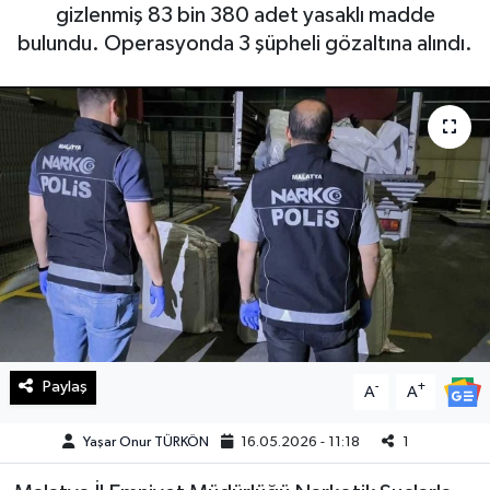
gizlenmiş 83 bin 380 adet yasaklı madde
Haberde İnsan
bulundu. Operasyonda 3 şüpheli gözaltına alındı.
Kültür Sanat
Magazin
Manşet Altı
Manşetler
Resmi İlan
Sağlık
Paylaş
-
+
A
A
Spor
Yaşar Onur TÜRKÖN
16.05.2026 - 11:18
1
SürManşet