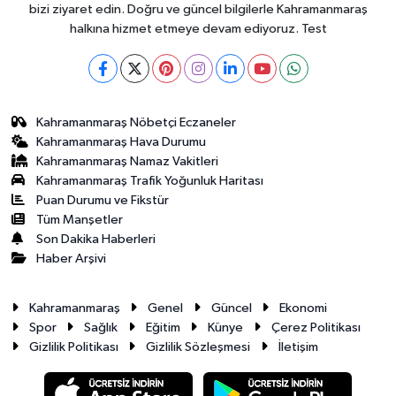
bizi ziyaret edin. Doğru ve güncel bilgilerle Kahramanmaraş
halkına hizmet etmeye devam ediyoruz. Test
Kahramanmaraş Nöbetçi Eczaneler
Kahramanmaraş Hava Durumu
Kahramanmaraş Namaz Vakitleri
Kahramanmaraş Trafik Yoğunluk Haritası
Puan Durumu ve Fikstür
Tüm Manşetler
Son Dakika Haberleri
Haber Arşivi
Kahramanmaraş
Genel
Güncel
Ekonomi
Spor
Sağlık
Eğitim
Künye
Çerez Politikası
Gizlilik Politikası
Gizlilik Sözleşmesi
İletişim