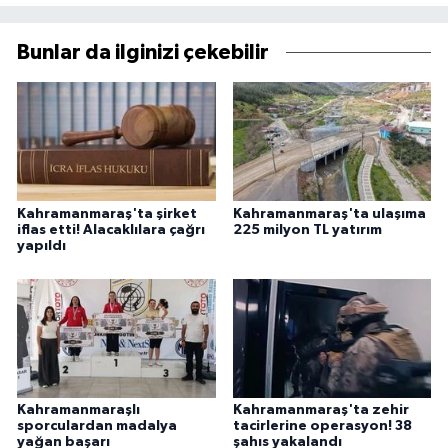
Bunlar da ilginizi çekebilir
Kahramanmaraş'ta şirket
Kahramanmaraş'ta ulaşıma
iflas etti! Alacaklılara çağrı
225 milyon TL yatırım
yapıldı
Kahramanmaraşlı
Kahramanmaraş'ta zehir
sporculardan madalya
tacirlerine operasyon! 38
yağan başarı
şahıs yakalandı