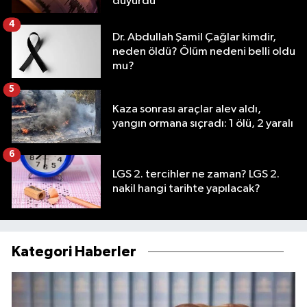
duyurdu
4
Dr. Abdullah Şamil Çağlar kimdir,
neden öldü? Ölüm nedeni belli oldu
mu?
5
Kaza sonrası araçlar alev aldı,
yangın ormana sıçradı: 1 ölü, 2 yaralı
6
LGS 2. tercihler ne zaman? LGS 2.
nakil hangi tarihte yapılacak?
Kategori Haberler