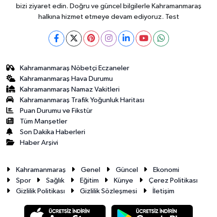
bizi ziyaret edin. Doğru ve güncel bilgilerle Kahramanmaraş
halkına hizmet etmeye devam ediyoruz. Test
Kahramanmaraş Nöbetçi Eczaneler
Kahramanmaraş Hava Durumu
Kahramanmaraş Namaz Vakitleri
Kahramanmaraş Trafik Yoğunluk Haritası
Puan Durumu ve Fikstür
Tüm Manşetler
Son Dakika Haberleri
Haber Arşivi
Kahramanmaraş
Genel
Güncel
Ekonomi
Spor
Sağlık
Eğitim
Künye
Çerez Politikası
Gizlilik Politikası
Gizlilik Sözleşmesi
İletişim