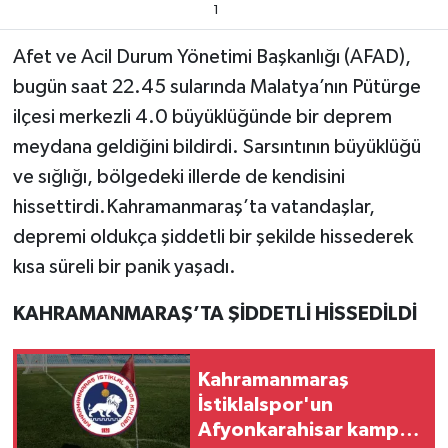
1
Teknoloji
Afet ve Acil Durum Yönetimi Başkanlığı (AFAD),
bugün saat 22.45 sularında Malatya’nın Pütürge
Yaşam
ilçesi merkezli 4.0 büyüklüğünde bir deprem
meydana geldiğini bildirdi. Sarsıntının büyüklüğü
KAHRAMANMARAŞ
ve sığlığı, bölgedeki illerde de kendisini
hissettirdi.Kahramanmaraş’ta vatandaşlar,
depremi oldukça şiddetli bir şekilde hissederek
kısa süreli bir panik yaşadı.
KAHRAMANMARAŞ’TA ŞİDDETLİ HİSSEDİLDİ
Kahramanmaraş
İstiklalspor'un
Afyonkarahisar kampı