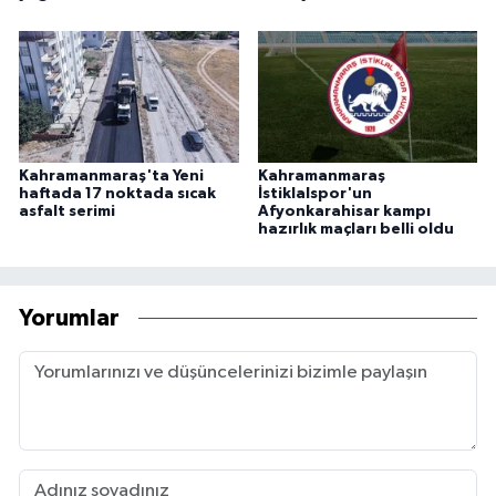
Kahramanmaraş'ta Yeni
Kahramanmaraş
haftada 17 noktada sıcak
İstiklalspor'un
asfalt serimi
Afyonkarahisar kampı
hazırlık maçları belli oldu
Yorumlar