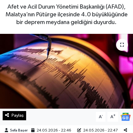
Afet ve Acil Durum Yönetimi Başkanlığı (AFAD),
Haberde İnsan
Malatya’nın Pütürge ilçesinde 4.0 büyüklüğünde
bir deprem meydana geldiğini duyurdu.
Kültür Sanat
Magazin
Manşet Altı
Manşetler
Resmi İlan
Sağlık
Paylaş
-
+
Spor
A
A
Sefa Başer
24.05.2026 - 22:46
24.05.2026 - 22:47
SürManşet