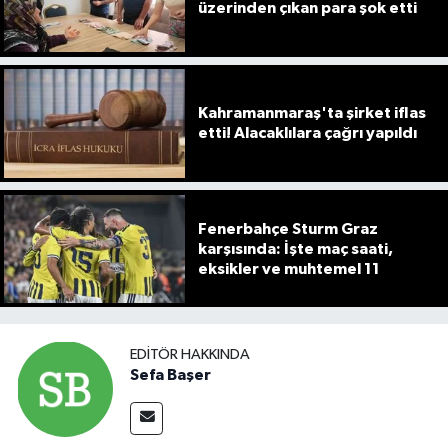
üzerinden çıkan para şok etti
Kahramanmaraş'ta şirket iflas
etti! Alacaklılara çağrı yapıldı
Fenerbahçe Sturm Graz
karşısında: İşte maç saati,
eksikler ve muhtemel 11
EDITÖR HAKKINDA
Sefa Başer