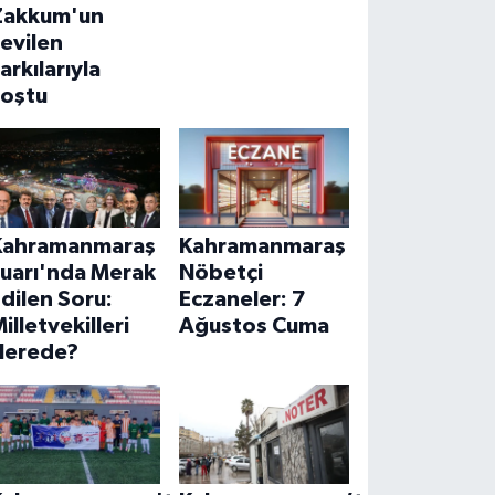
Zakkum'un
evilen
arkılarıyla
coştu
Kahramanmaraş
Kahramanmaraş
Fuarı'nda Merak
Nöbetçi
dilen Soru:
Eczaneler: 7
illetvekilleri
Ağustos Cuma
Nerede?