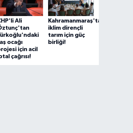
HP'li Ali
Kahramanmaraş'ta
Öztunç'tan
iklim dirençli
Türkoğlu'ndaki
tarım için güç
aş ocağı
birliği!
rojesi için acil
ptal çağrısı!