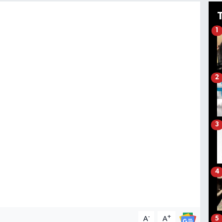
1
2
3
4
-
+
A
A
5