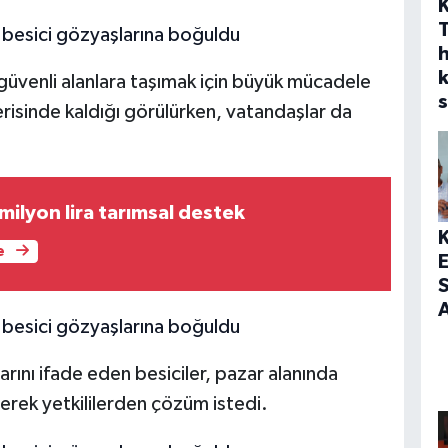
h
ı güvenli alanlara taşımak için büyük mücadele
s
erisinde kaldığı görülürken, vatandaşlar da
 milyon lira tarımsal destek
e
S
A
ını ifade eden besiciler, pazar alanında
terek yetkililerden çözüm istedi.