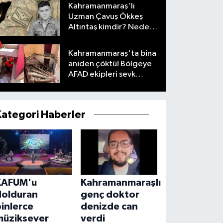
Kahramanmaraş'lı
Uzman Çavuş Ökkeş
Altıntaş kimdir? Neden
öldü?
Kahramanmaraş'ta bina
aniden çöktü! Bölgeye
AFAD ekipleri sevk
edildi
Kategori Haberler
KAFUM'u
Kahramanmaraşlı
dolduran
genç doktor
inlerce
denizde can
müziksever
verdi