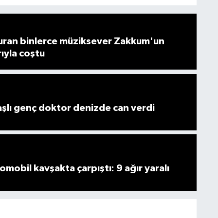
ran binlerce müziksever Zakkum'un
rıyla coştu
lı genç doktor denizde can verdi
omobil kavşakta çarpıştı: 9 ağır yaralı