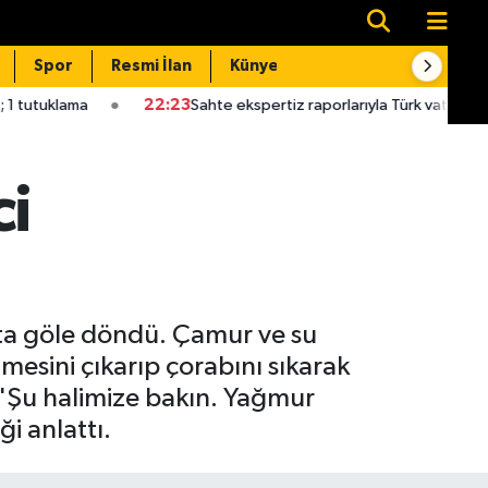
Spor
Resmi İlan
Künye
İletişim
22:23
Sahte ekspertiz raporlarıyla Türk vatandaşlığı kazandıran
ci
eta göle döndü. Çamur ve su
izmesini çıkarıp çorabını sıkarak
, "Şu halimize bakın. Yağmur
ği anlattı.