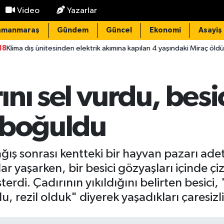
Video
Yazarlar
amanmaraş
Gündem
Güncel
Ekonomi
Asayiş
esinden elektrik akımına kapılan 4 yaşındaki Miraç öldü; 1 tutuklama
nı sel vurdu, besi
 boğuldu
ağış sonrası kentteki bir hayvan pazarı ad
lar yaşarken, bir besici gözyaşları içinde ç
rdi. Çadırının yıkıldığını belirten besici
, rezil olduk" diyerek yaşadıkları çaresizli