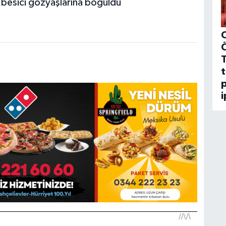
C
t
p
i