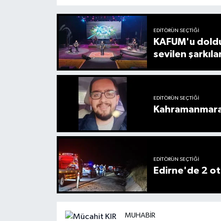
EDITÖRÜN SEÇTIĞI
KAFUM'u doldu
sevilen şarkıla
EDITÖRÜN SEÇTIĞI
Kahramanmaraş
EDITÖRÜN SEÇTIĞI
Edirne'de 2 ot
MUHABIR