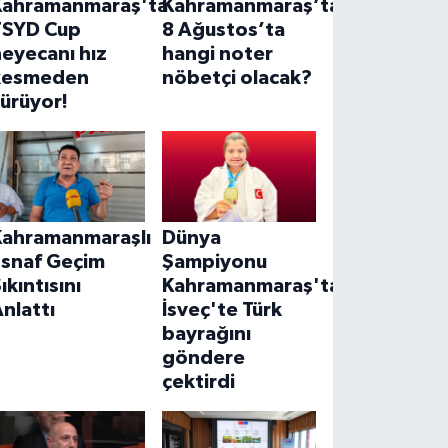
Kahramanmaraş'ta
Kahramanmaraş’ta
TSYD Cup
8 Ağustos’ta
eyecanı hız
hangi noter
kesmeden
nöbetçi olacak?
ürüyor!
Kahramanmaraşlı
Dünya
Esnaf Geçim
Şampiyonu
ıkıntısını
Kahramanmaraş'tan!
nlattı
İsveç'te Türk
bayrağını
göndere
çektirdi