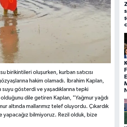
s
ş
 birikintileri oluşurken, kurban satıcısı
E
 gözyaşlarına hakim olamadı. İbrahim Kaplan,
M
n suyu gösterdi ve yaşadıklarına tepki
f olduğunu dile getiren Kaplan, "Yağmur yağdı
mur altında mallarımız telef oluyordu. Çıkardık
 yapacağız bilmiyoruz. Rezil olduk, bize