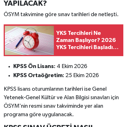
YAPILACAK?
ÖSYM takvimine göre sınav tarihleri de netleşti.
YKS Tercihleri Ne
Zaman Başlıyor? 2026
YKS Tercihleri Başladı
Mı, Bugün Mü
Başlayacak Ve Ne
KPSS Ön Lisans:
4 Ekim 2026
Zaman Bitecek?
KPSS Ortaöğretim:
25 Ekim 2026
KPSS lisans oturumlarının tarihleri ise Genel
Yetenek-Genel Kültür ve Alan Bilgisi sınavları için
ÖSYM'nin resmi sınav takviminde yer alan
programa göre uygulanacak.