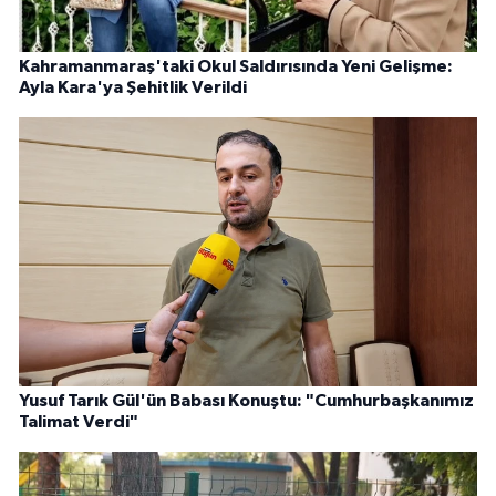
Kahramanmaraş'taki Okul Saldırısında Yeni Gelişme:
Ayla Kara'ya Şehitlik Verildi
Yusuf Tarık Gül'ün Babası Konuştu: "Cumhurbaşkanımız
Talimat Verdi"