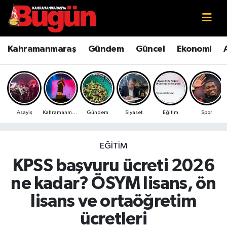
Kahramanmaraş
Kahramanmaraş Nöbetçi Eczaneler
Kahramanmaraş
Gündem
Güncel
Ekonomi
Kahramanmaraş Sokak Röportajları
Kahramanmaraş Hava Durumu
Bilim ve Teknoloji
Kahramanmaraş Namaz Vakitleri
Asayiş
Kahramanmaraş
Gündem
Siyaset
Eğitim
Spor
Çevre
Kahramanmaraş Trafik Yoğunluk Haritası
Eğitim
Süper Lig Puan Durumu ve Fikstür
EĞITIM
KPSS başvuru ücreti 2026
Ekonomi
Tüm Manşetler
ne kadar? ÖSYM lisans, ön
Genel
Son Dakika Haberleri
lisans ve ortaöğretim
ücretleri
Güncel
Haber Arşivi