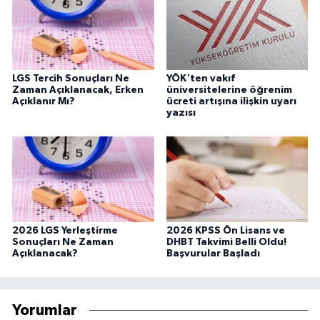
LGS Tercih Sonuçları Ne
YÖK'ten vakıf
Zaman Açıklanacak, Erken
üniversitelerine öğrenim
Açıklanır Mı?
ücreti artışına ilişkin uyarı
yazısı
2026 LGS Yerleştirme
2026 KPSS Ön Lisans ve
Sonuçları Ne Zaman
DHBT Takvimi Belli Oldu!
Açıklanacak?
Başvurular Başladı
Yorumlar