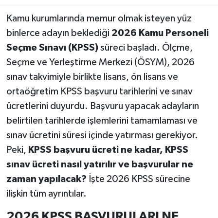
Kamu kurumlarında memur olmak isteyen yüz
Teknoloji
binlerce adayın beklediği
2026 Kamu Personeli
Seçme Sınavı (KPSS)
süreci başladı. Ölçme,
Yaşam
Seçme ve Yerleştirme Merkezi (ÖSYM), 2026
KAHRAMANMARAŞ
sınav takvimiyle birlikte lisans, ön lisans ve
ortaöğretim KPSS başvuru tarihlerini ve sınav
ücretlerini duyurdu. Başvuru yapacak adayların
belirtilen tarihlerde işlemlerini tamamlaması ve
sınav ücretini süresi içinde yatırması gerekiyor.
Peki,
KPSS başvuru ücreti ne kadar, KPSS
sınav ücreti nasıl yatırılır ve başvurular ne
zaman yapılacak?
İşte 2026 KPSS sürecine
ilişkin tüm ayrıntılar.
2026 KPSS BAŞVURULARI NE