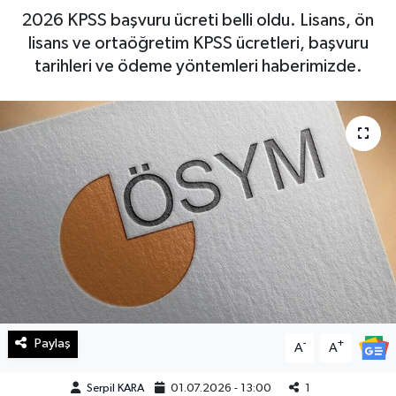
2026 KPSS başvuru ücreti belli oldu. Lisans, ön
Haberde İnsan
lisans ve ortaöğretim KPSS ücretleri, başvuru
tarihleri ve ödeme yöntemleri haberimizde.
Kültür Sanat
Magazin
Manşet Altı
Manşetler
Resmi İlan
Sağlık
Paylaş
-
+
Spor
A
A
Serpil KARA
01.07.2026 - 13:00
1
SürManşet