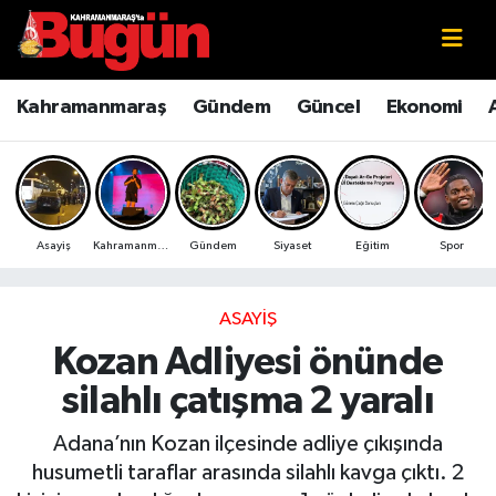
Kahramanmaraş
Kahramanmaraş Nöbetçi Eczaneler
Kahramanmaraş
Gündem
Güncel
Ekonomi
Kahramanmaraş Sokak Röportajları
Kahramanmaraş Hava Durumu
Bilim ve Teknoloji
Kahramanmaraş Namaz Vakitleri
Asayiş
Kahramanmaraş
Gündem
Siyaset
Eğitim
Spor
Çevre
Kahramanmaraş Trafik Yoğunluk Haritası
Eğitim
Süper Lig Puan Durumu ve Fikstür
ASAYIŞ
Kozan Adliyesi önünde
Ekonomi
Tüm Manşetler
silahlı çatışma 2 yaralı
Genel
Son Dakika Haberleri
Adana’nın Kozan ilçesinde adliye çıkışında
husumetli taraflar arasında silahlı kavga çıktı. 2
Güncel
Haber Arşivi