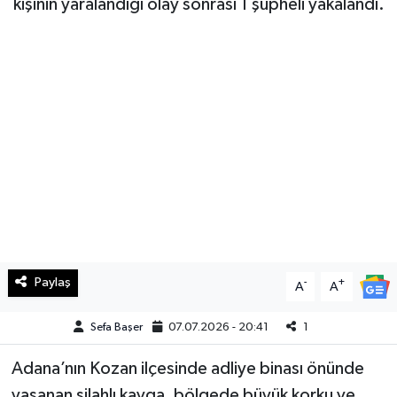
kişinin yaralandığı olay sonrası 1 şüpheli yakalandı.
Haberde İnsan
Kültür Sanat
Magazin
Manşet Altı
Manşetler
Resmi İlan
Paylaş
-
+
A
A
Sağlık
Sefa Başer
07.07.2026 - 20:41
1
Spor
Adana’nın Kozan ilçesinde adliye binası önünde
SürManşet
yaşanan silahlı kavga, bölgede büyük korku ve