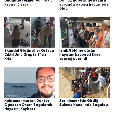
Düğünde tekmeli yumruklu
Domuz nöbetinde kazara
kavga: 5 yaralı
vurduğu babası hastanede
öldü
Skandal Görüntüler Ortaya
İznik Gölü'ne düşüp
Çıktı! Ünlü Grupta T*ciz
hayatını kaybetti Emre,
Krizi
toprağa verildi
Kahramanmaraşlı Doktor
Serinlemek İçin Girdiği
Oğuzcan Orçan Boğularak
Sulama Kanalında Boğuldu
Hayatını Kaybetti