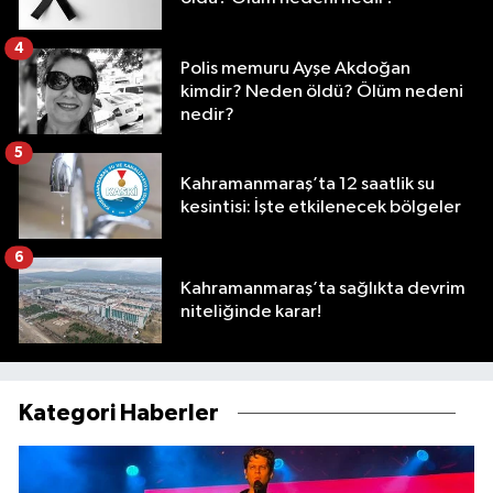
4
Polis memuru Ayşe Akdoğan
kimdir? Neden öldü? Ölüm nedeni
nedir?
5
Kahramanmaraş’ta 12 saatlik su
kesintisi: İşte etkilenecek bölgeler
6
Kahramanmaraş’ta sağlıkta devrim
niteliğinde karar!
Kategori Haberler