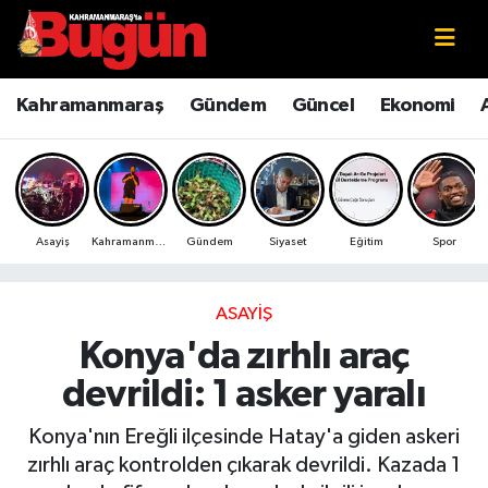
Kahramanmaraş
Kahramanmaraş Nöbetçi Eczaneler
Kahramanmaraş
Gündem
Güncel
Ekonomi
Kahramanmaraş Sokak Röportajları
Kahramanmaraş Hava Durumu
Bilim ve Teknoloji
Kahramanmaraş Namaz Vakitleri
Asayiş
Kahramanmaraş
Gündem
Siyaset
Eğitim
Spor
Çevre
Kahramanmaraş Trafik Yoğunluk Haritası
Eğitim
Süper Lig Puan Durumu ve Fikstür
ASAYIŞ
Konya'da zırhlı araç
Ekonomi
Tüm Manşetler
devrildi: 1 asker yaralı
Genel
Son Dakika Haberleri
Konya'nın Ereğli ilçesinde Hatay'a giden askeri
zırhlı araç kontrolden çıkarak devrildi. Kazada 1
Güncel
Haber Arşivi