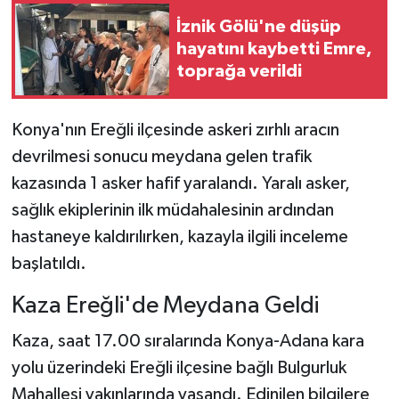
İznik Gölü'ne düşüp
Teknoloji
hayatını kaybetti Emre,
toprağa verildi
Yaşam
Konya'nın Ereğli ilçesinde askeri zırhlı aracın
KAHRAMANMARAŞ
devrilmesi sonucu meydana gelen trafik
kazasında 1 asker hafif yaralandı. Yaralı asker,
sağlık ekiplerinin ilk müdahalesinin ardından
hastaneye kaldırılırken, kazayla ilgili inceleme
başlatıldı.
Kaza Ereğli'de Meydana Geldi
Kaza, saat 17.00 sıralarında Konya-Adana kara
yolu üzerindeki Ereğli ilçesine bağlı Bulgurluk
Mahallesi yakınlarında yaşandı. Edinilen bilgilere