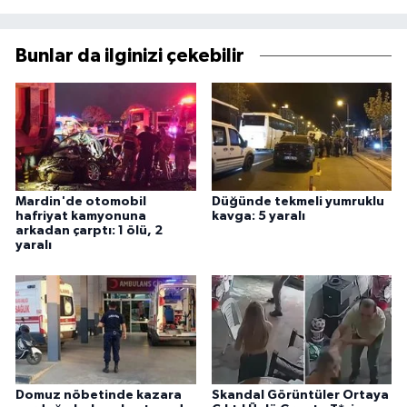
Bunlar da ilginizi çekebilir
Mardin'de otomobil
Düğünde tekmeli yumruklu
hafriyat kamyonuna
kavga: 5 yaralı
arkadan çarptı: 1 ölü, 2
yaralı
Domuz nöbetinde kazara
Skandal Görüntüler Ortaya