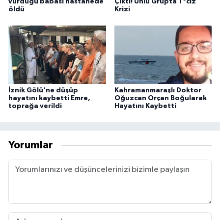
vurduğu babası hastanede
Çıktı! Ünlü Grupta T*ciz
öldü
Krizi
İznik Gölü'ne düşüp
Kahramanmaraşlı Doktor
hayatını kaybetti Emre,
Oğuzcan Orçan Boğularak
toprağa verildi
Hayatını Kaybetti
Yorumlar