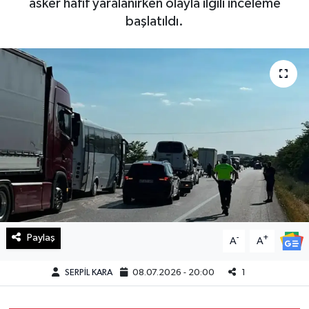
asker hafif yaralanırken olayla ilgili inceleme
başlatıldı.
Haberde İnsan
Kültür Sanat
Magazin
Manşet Altı
Manşetler
Resmi İlan
Sağlık
Paylaş
-
+
A
A
Spor
SERPİL KARA
08.07.2026 - 20:00
1
SürManşet