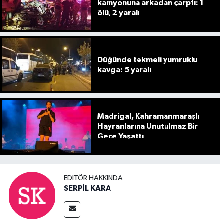
kamyonuna arkadan çarptı: 1
ölü, 2 yaralı
Düğünde tekmeli yumruklu
kavga: 5 yaralı
Madrigal, Kahramanmaraşlı
Hayranlarına Unutulmaz Bir
Gece Yaşattı
EDITÖR HAKKINDA
SERPİL KARA