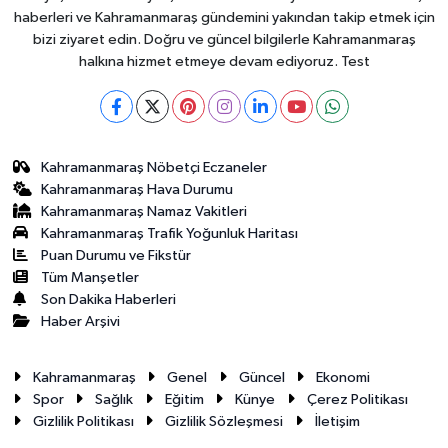
haberleri ve Kahramanmaraş gündemini yakından takip etmek için
bizi ziyaret edin. Doğru ve güncel bilgilerle Kahramanmaraş
halkına hizmet etmeye devam ediyoruz. Test
Kahramanmaraş Nöbetçi Eczaneler
Kahramanmaraş Hava Durumu
Kahramanmaraş Namaz Vakitleri
Kahramanmaraş Trafik Yoğunluk Haritası
Puan Durumu ve Fikstür
Tüm Manşetler
Son Dakika Haberleri
Haber Arşivi
Kahramanmaraş
Genel
Güncel
Ekonomi
Spor
Sağlık
Eğitim
Künye
Çerez Politikası
Gizlilik Politikası
Gizlilik Sözleşmesi
İletişim