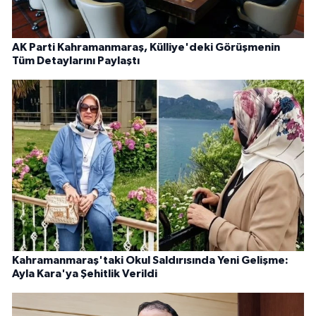
AK Parti Kahramanmaraş, Külliye'deki Görüşmenin
Tüm Detaylarını Paylaştı
Kahramanmaraş'taki Okul Saldırısında Yeni Gelişme:
Ayla Kara'ya Şehitlik Verildi