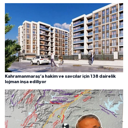
Kahramanmaraş’a hakim ve savcılar için 138 dairelik
lojman inşa ediliyor