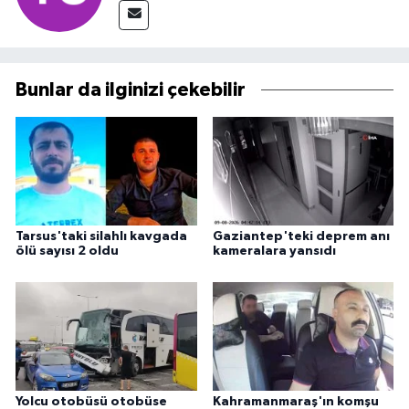
Bunlar da ilginizi çekebilir
Tarsus'taki silahlı kavgada
Gaziantep'teki deprem anı
ölü sayısı 2 oldu
kameralara yansıdı
Yolcu otobüsü otobüse
Kahramanmaraş'ın komşu