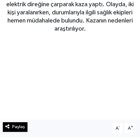
elektrik direğine çarparak kaza yaptı. Olayda, iki
Haberde İnsan
kişi yaralanırken, durumlarıyla ilgili sağlık ekipleri
hemen müdahalede bulundu. Kazanın nedenleri
Kültür Sanat
araştırılıyor.
Magazin
Manşet Altı
Manşetler
Resmi İlan
Sağlık
Spor
Paylaş
-
+
A
A
SürManşet