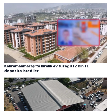
Kahramanmaraş’ta kiralık ev tuzağı! 12 bin TL
depozito istediler