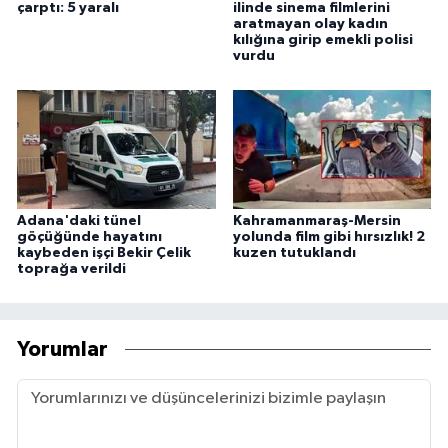
çarptı: 5 yaralı
ilinde sinema filmlerini
aratmayan olay kadın
kılığına girip emekli polisi
vurdu
Adana'daki tünel
Kahramanmaraş-Mersin
göçüğünde hayatını
yolunda film gibi hırsızlık! 2
kaybeden işçi Bekir Çelik
kuzen tutuklandı
toprağa verildi
Yorumlar