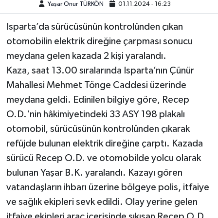
Yaşar Onur TÜRKÖN
01.11.2024 - 16:23
Teknoloji
Isparta’da sürücüsünün kontrolünden çıkan
otomobilin elektrik direğine çarpması sonucu
Yaşam
meydana gelen kazada 2 kişi yaralandı.
Kaza, saat 13.00 sıralarında Isparta’nın Çünür
KAHRAMANMARAŞ
Mahallesi Mehmet Tönge Caddesi üzerinde
meydana geldi. Edinilen bilgiye göre, Recep
O.D.'nin hâkimiyetindeki 33 ASY 198 plakalı
otomobil, sürücüsünün kontrolünden çıkarak
refüjde bulunan elektrik direğine çarptı. Kazada
sürücü Recep O.D. ve otomobilde yolcu olarak
bulunan Yaşar B.K. yaralandı. Kazayı gören
vatandaşların ihbarı üzerine bölgeye polis, itfaiye
ve sağlık ekipleri sevk edildi. Olay yerine gelen
itfaiye ekipleri araç içerisinde sıkışan Recep O.D.