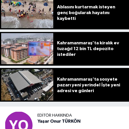
Ablasını kurtarmak isteyen
genç boğularak hayatını
kaybetti
Kahramanmaraş’ta kiralık ev
tuzağı! 12 bin TL depozito
istediler
Kahramanmaraş'ta sosyete
pazarı yeni yerinde! İşte yeni
adresi ve günleri
EDITÖR HAKKINDA
Yaşar Onur TÜRKÖN