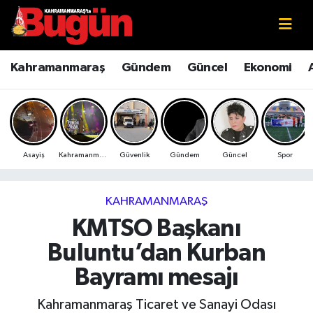
Kahramanmaraş
Kahramanmaraş Nöbetçi Eczaneler
Kahramanmaraş
Gündem
Güncel
Ekonomi
Kahramanmaraş Sokak Röportajları
Kahramanmaraş Hava Durumu
Bilim ve Teknoloji
Kahramanmaraş Namaz Vakitleri
Asayiş
Kahramanmaraş
Güvenlik
Gündem
Güncel
Spor
Çevre
Kahramanmaraş Trafik Yoğunluk Haritası
Eğitim
Süper Lig Puan Durumu ve Fikstür
KAHRAMANMARAŞ
KMTSO Başkanı
Ekonomi
Tüm Manşetler
Buluntu’dan Kurban
Genel
Son Dakika Haberleri
Bayramı mesajı
Güncel
Haber Arşivi
Kahramanmaraş Ticaret ve Sanayi Odası