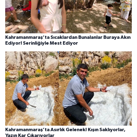
Kahramanmaraş’ta Sıcaklardan Bunalanlar Buraya Akın
Ediyor! Serinliğiyle Mest Ediyor
Kahramanmaraş’ta Asırlık Gelenek! Kışın Saklıyorlar,
Yazın Kar Çıkarıyorlar