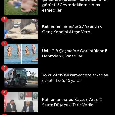
görüntü! Çevredekilere aldırış
etmediler
2
Kahramanmaraş’ta 27 Yaşındaki
Genç Kendini Ateşe Verdi
3
Ünlü Çift Çeşme’de Görüntülendi!
Denizden Çıkmadılar
4
Yolcu otobüsü kamyonete arkadan
çarptı: 1 ölü, 15 yaralı
5
Kahramanmaraş-Kayseri Arası 2
Saate Düşecek! Tarih Verildi