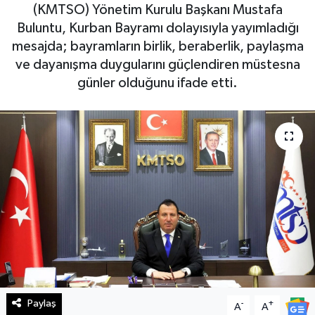
(KMTSO) Yönetim Kurulu Başkanı Mustafa
Haberde İnsan
Buluntu, Kurban Bayramı dolayısıyla yayımladığı
mesajda; bayramların birlik, beraberlik, paylaşma
Kültür Sanat
ve dayanışma duygularını güçlendiren müstesna
günler olduğunu ifade etti.
Magazin
Manşet Altı
Manşetler
Resmi İlan
Sağlık
Spor
Paylaş
-
+
A
A
SürManşet