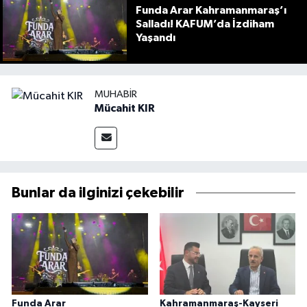
Funda Arar Kahramanmaraş’ı
Salladı! KAFUM’da İzdiham
Yaşandı
MUHABIR
Mücahit KIR
Bunlar da ilginizi çekebilir
Funda Arar
Kahramanmaraş-Kayseri