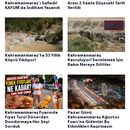
Kahramanmaraş’ı Salladı!
Arası 2 Saate Düşecek! Tarih
KAFUM’da İzdiham Yaşandı
Verildi
Kahramanmaraş’ta 53 Yıllık
Kahramanmaraş
Köprü Yıkılıyor!
Kavruluyor! Serinlemek İçin
Bakın Nereye Gittiler
Kahramanmaraş Fuarında
Pazar Günü
Fiyat Turu! Dönerden
Kahramanmaraş Ağustos
Dondurmaya Her Şeyi
Fuarı’na Gidenler Bu
Sorduk
Etkinlikleri Kaçırmasın