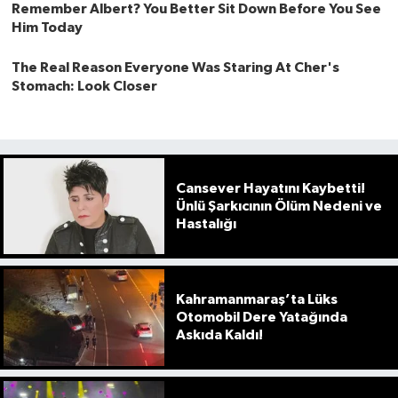
Cansever Hayatını Kaybetti!
Ünlü Şarkıcının Ölüm Nedeni ve
Hastalığı
Kahramanmaraş’ta Lüks
Otomobil Dere Yatağında
Askıda Kaldı!