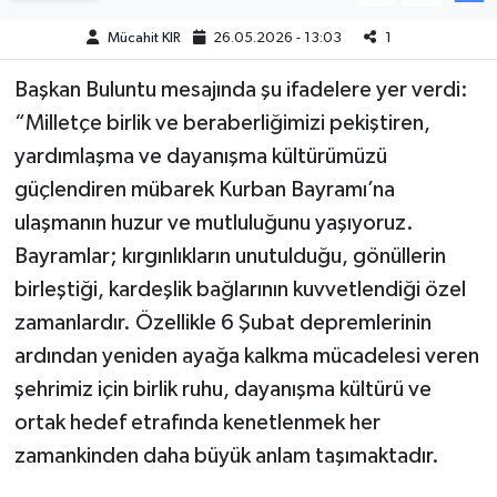
Mücahit KIR
26.05.2026 - 13:03
1
Teknoloji
Başkan Buluntu mesajında şu ifadelere yer verdi:
Yaşam
“Milletçe birlik ve beraberliğimizi pekiştiren,
yardımlaşma ve dayanışma kültürümüzü
KAHRAMANMARAŞ
güçlendiren mübarek Kurban Bayramı’na
ulaşmanın huzur ve mutluluğunu yaşıyoruz.
Bayramlar; kırgınlıkların unutulduğu, gönüllerin
birleştiği, kardeşlik bağlarının kuvvetlendiği özel
zamanlardır. Özellikle 6 Şubat depremlerinin
ardından yeniden ayağa kalkma mücadelesi veren
şehrimiz için birlik ruhu, dayanışma kültürü ve
ortak hedef etrafında kenetlenmek her
zamankinden daha büyük anlam taşımaktadır.