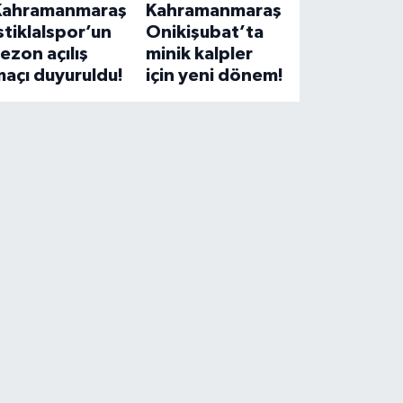
Kahramanmaraş
Kahramanmaraş
stiklalspor’un
Onikişubat’ta
ezon açılış
minik kalpler
açı duyuruldu!
için yeni dönem!