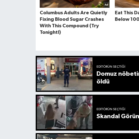
EDITÖRÜN SEÇTIĞI
Domuz nöbetin
öldü
EDITÖRÜN SEÇTIĞI
Skandal Görünt