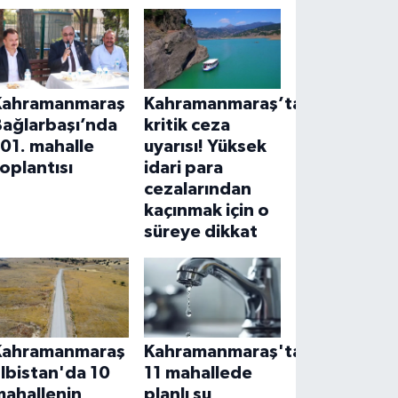
Kahramanmaraş
Kahramanmaraş’ta
Bağlarbaşı’nda
kritik ceza
01. mahalle
uyarısı! Yüksek
oplantısı
idari para
cezalarından
kaçınmak için o
süreye dikkat
Kahramanmaraş
Kahramanmaraş'ta
lbistan'da 10
11 mahallede
mahallenin
planlı su