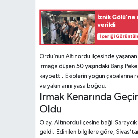
Teknoloji
İznik Gölü'ne
verildi
Yaşam
İçeriği Görüntül
KAHRAMANMARAŞ
Ordu'nun Altınordu ilçesinde yaşanan t
ırmağa düşen 50 yaşındaki Barış Peker
kaybetti. Ekiplerin yoğun çabalarına 
ve yakınlarını yasa boğdu.
Irmak Kenarında Geçir
Oldu
Olay, Altınordu ilçesine bağlı Sarayc
geldi. Edinilen bilgilere göre, Sivas’