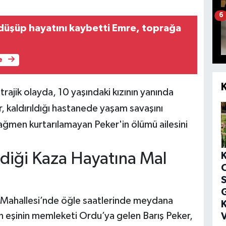
6
 düşüp hayatını kaybetti Emre, toprağa
e
rajik olayda, 10 yaşındaki kızının yanında
, kaldırıldığı hastanede yaşam savaşını
rağmen kurtarılamayan Peker'in ölümü ailesini
diği Kaza Hayatına Mal
S
G
ık Mahallesi’nde öğle saatlerinde meydana
K
tan eşinin memleketi Ordu’ya gelen Barış Peker,
V