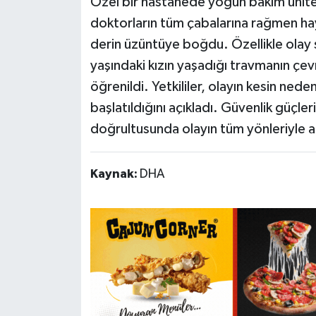
Özel bir hastanede yoğun bakım ünites
doktorların tüm çabalarına rağmen hayat
derin üzüntüye boğdu. Özellikle olay 
yaşındaki kızın yaşadığı travmanın çev
öğrenildi. Yetkililer, olayın kesin ned
başlatıldığını açıkladı. Güvenlik güçler
doğrultusunda olayın tüm yönleriyle araş
Kaynak:
DHA