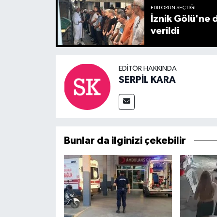
EDITÖRÜN SEÇTIĞI
İznik Gölü'ne 
verildi
EDITÖR HAKKINDA
SERPİL KARA
Bunlar da ilginizi çekebilir