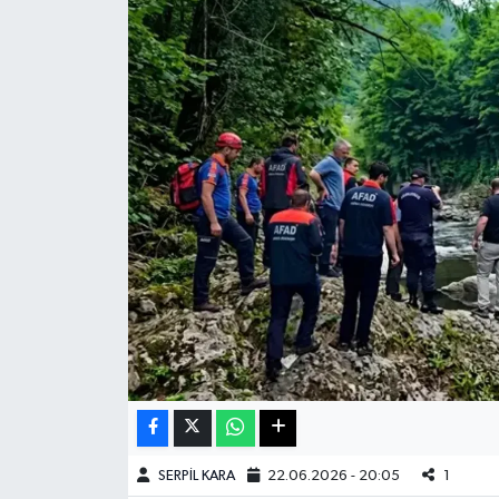
Haberde İnsan
Kültür Sanat
Magazin
Manşet Altı
Manşetler
Resmi İlan
Sağlık
Spor
SERPİL KARA
22.06.2026 - 20:05
1
SürManşet