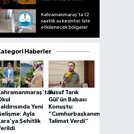
yaralandı
Kahramanmaraş’ta 12
saatlik su kesintisi: İşte
etkilenecek bölgeler
Kategori Haberler
Kahramanmaraş'taki
Yusuf Tarık
Okul
Gül'ün Babası
aldırısında Yeni
Konuştu:
elişme: Ayla
"Cumhurbaşkanımız
ara'ya Şehitlik
Talimat Verdi"
erildi