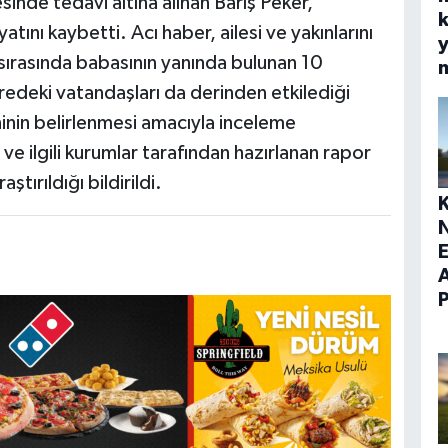
inde tedavi altına alınan Barış Peker,
k
ını kaybetti. Acı haber, ailesi ve yakınlarını
y
sırasında babasının yanında bulunan 10
redeki vatandaşları da derinden etkilediği
eninin belirlenmesi amacıyla inceleme
i ve ilgili kurumlar tarafından hazırlanan rapor
tırıldığı bildirildi.
E