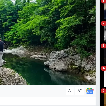
1
2
3
4
-
+
A
A
5