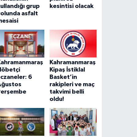
ullandığı grup
kesintisi olacak
olunda asfalt
mesaisi
Kahramanmaraş
Kahramanmaraş
Nöbetçi
Kipaş İstiklal
czaneler: 6
Basket’in
Ağustos
rakipleri ve maç
Perşembe
takvimi belli
oldu!