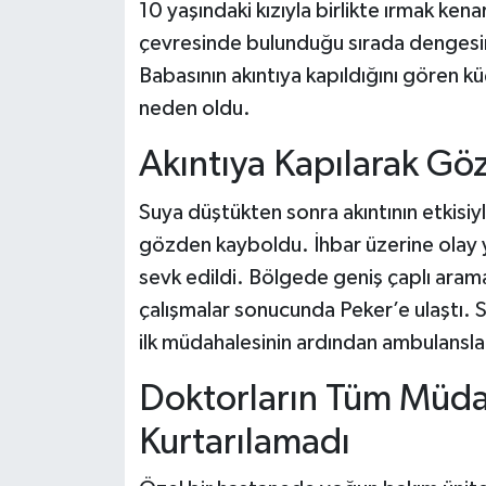
10 yaşındaki kızıyla birlikte ırmak ken
çevresinde bulunduğu sırada dengesin
Babasının akıntıya kapıldığını gören kü
neden oldu.
Akıntıya Kapılarak G
Suya düştükten sonra akıntının etkisiyl
gözden kayboldu. İhbar üzerine olay ye
sevk edildi. Bölgede geniş çaplı arama 
çalışmalar sonucunda Peker’e ulaştı. Su
ilk müdahalesinin ardından ambulansla 
Doktorların Tüm Müd
Kurtarılamadı