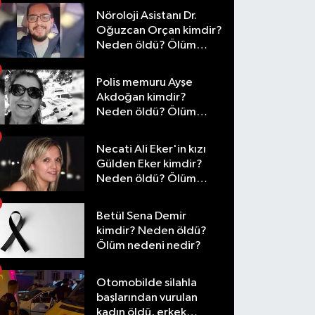
Nöroloji Asistanı Dr.
Oğuzcan Orçan kimdir?
Neden öldü? Ölüm
nedeni nedir?
Polis memuru Ayşe
Akdoğan kimdir?
Neden öldü? Ölüm
nedeni nedir?
Necati Ali Eker'in kızı
Gülden Eker kimdir?
Neden öldü? Ölüm
nedeni nedir?
Betül Sena Demir
kimdir? Neden öldü?
Ölüm nedeni nedir?
Otomobilde silahla
başlarından vurulan
kadın öldü, erkek