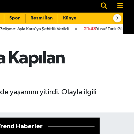
Spor
Resmi İlan
Künye
İletişim
'ya Şehitlik Verildi
21:43
Yusuf Tarık Gül'ün Babası Konuştu: 
a Kapılan
 yaşamını yitirdi. Olayla ilgili
Trend Haberler