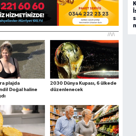
İ
s
m