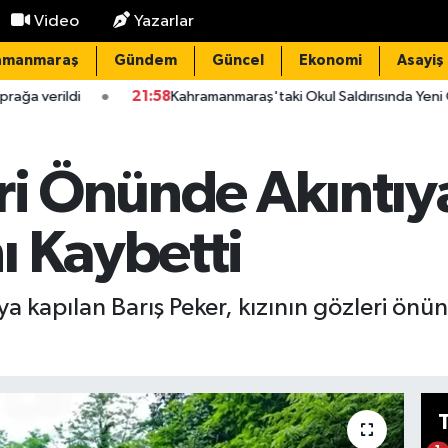
Video
Yazarlar
amanmaraş
Gündem
Güncel
Ekonomi
Asayiş
21:58
Kahramanmaraş'taki Okul Saldırısında Yeni Gelişme: Ayla Kara
ri Önünde Akıntıy
ı Kaybetti
kapılan Barış Peker, kızının gözleri önünde