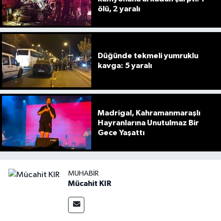
ölü, 2 yaralı
Düğünde tekmeli yumruklu
kavga: 5 yaralı
Madrigal, Kahramanmaraşlı
Hayranlarına Unutulmaz Bir
Gece Yaşattı
MUHABIR
Mücahit KIR