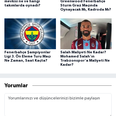
mevkisi ne ve hangi
Greenwood Fenerbahçe
takımlarda oynadı?
Sturm Graz Maçında
Oynayacak Mı, Kadroda Mı?
Fenerbahçe Şampiyonlar
Salah Maliyeti Ne Kadar?
Ligi 3. Ön Eleme Turu Maçı
Mohamed Salah'ın
Ne Zaman, Saat Kaçta?
Trabzonspor'a Maliyeti Ne
Kadar?
Yorumlar