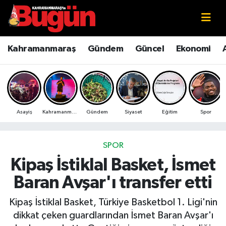
Kahramanmaraş
Kahramanmaraş Nöbetçi Eczaneler
Kahramanmaraş
Gündem
Güncel
Ekonomi
Kahramanmaraş Sokak Röportajları
Kahramanmaraş Hava Durumu
Bilim ve Teknoloji
Kahramanmaraş Namaz Vakitleri
Asayiş
Kahramanmaraş
Gündem
Siyaset
Eğitim
Spor
Çevre
Kahramanmaraş Trafik Yoğunluk Haritası
Eğitim
Süper Lig Puan Durumu ve Fikstür
SPOR
Kipaş İstiklal Basket, İsmet
Ekonomi
Tüm Manşetler
Baran Avşar'ı transfer etti
Genel
Son Dakika Haberleri
Kipaş İstiklal Basket, Türkiye Basketbol 1. Ligi'nin
dikkat çeken guardlarından İsmet Baran Avşar'ı
Güncel
Haber Arşivi