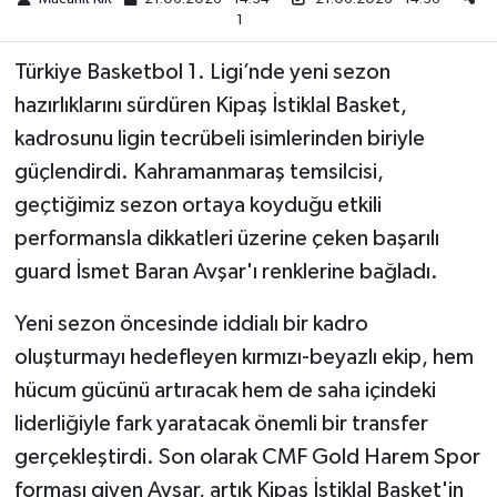
1
Teknoloji
Türkiye Basketbol 1. Ligi’nde yeni sezon
hazırlıklarını sürdüren Kipaş İstiklal Basket,
Yaşam
kadrosunu ligin tecrübeli isimlerinden biriyle
KAHRAMANMARAŞ
güçlendirdi. Kahramanmaraş temsilcisi,
geçtiğimiz sezon ortaya koyduğu etkili
performansla dikkatleri üzerine çeken başarılı
guard İsmet Baran Avşar'ı renklerine bağladı.
Yeni sezon öncesinde iddialı bir kadro
oluşturmayı hedefleyen kırmızı-beyazlı ekip, hem
hücum gücünü artıracak hem de saha içindeki
liderliğiyle fark yaratacak önemli bir transfer
gerçekleştirdi. Son olarak CMF Gold Harem Spor
forması giyen Avşar, artık Kipaş İstiklal Basket'in