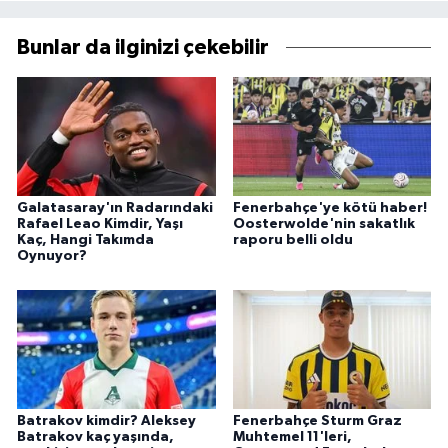
Bunlar da ilginizi çekebilir
Galatasaray'ın Radarındaki
Fenerbahçe'ye kötü haber!
Rafael Leao Kimdir, Yaşı
Oosterwolde'nin sakatlık
Kaç, Hangi Takımda
raporu belli oldu
Oynuyor?
Batrakov kimdir? Aleksey
Fenerbahçe Sturm Graz
Batrakov kaç yaşında,
Muhtemel 11'leri,