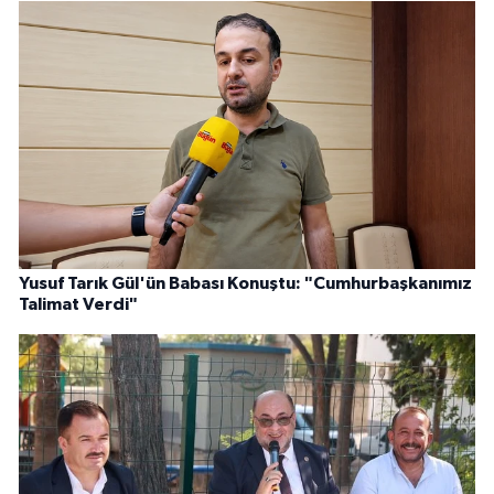
Yusuf Tarık Gül'ün Babası Konuştu: "Cumhurbaşkanımız
Talimat Verdi"