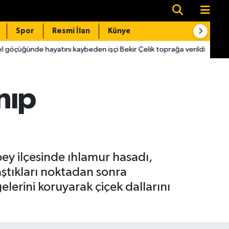
Spor
Resmi İlan
Künye
İletişim
nı kaybeden işçi Bekir Çelik toprağa verildi
12:40
81 ilde ha
nıp
ey ilçesinde ıhlamur hasadı,
aştıkları noktadan sonra
elerini koruyarak çiçek dallarını