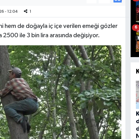
6 - 12:04
1
i hem de doğayla iç içe verilen emeği gözler
6
 2500 ile 3 bin lira arasında değişiyor.
d
N