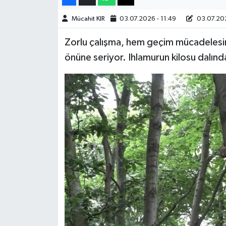
Mücahit KIR
03.07.2026 - 11:49
03.07.202
Teknoloji
Zorlu çalışma, hem geçim mücadelesin
Yaşam
önüne seriyor. Ihlamurun kilosu dalında
KAHRAMANMARAŞ