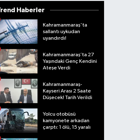
Trend Haberler
Kahramanmaraş'ta
sallantı uykudan
uyandırdı!
Kahramanmaraş’ta 27
Yaşındaki Genç Kendini
Ateşe Verdi
Kahramanmaraş-
Kayseri Arası 2 Saate
Düşecek! Tarih Verildi
Yolcu otobüsü
kamyonete arkadan
çarptı: 1 ölü, 15 yaralı