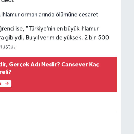
 dedi.
enci ise, "Türkiye’nin en büyük ıhlamur
ira gibiydi. Bu yıl verim de yüksek. 2 bin 500
onuştu.
ir, Gerçek Adı Nedir? Cansever Kaç
reli?
e