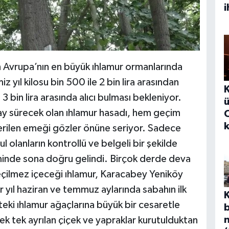
i
n Avrupa’nın en büyük ıhlamur ormanlarında
z yıl kilosu bin 500 ile 2 bin lira arasından
3 bin lira arasında alıcı bulması bekleniyor.
ü
ay sürecek olan ıhlamur hasadı, hem geçim
erilen emeği gözler önüne seriyor. Sadece
ul olanların kontrollü ve belgeli bir şekilde
eminde sona doğru gelindi. Birçok derde deva
eçilmez içeceği ıhlamur, Karacabey Yeniköy
er yıl haziran ve temmuz aylarında sabahın ilk
kteki ıhlamur ağaçlarına büyük bir cesaretle
tek tek ayrılan çiçek ve yapraklar kurutulduktan