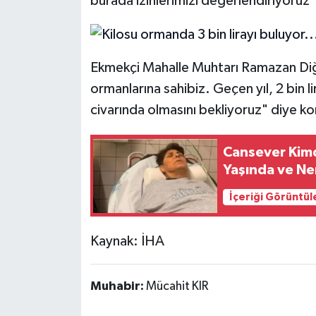
burada izinlerimizi değerlendiriyoruz"
Ekmekçi Mahalle Muhtarı Ramazan Diğr
ormanlarına sahibiz. Geçen yıl, 2 bin l
civarında olmasını bekliyoruz" diye k
Cansever Kimd
Yaşında ve Ne
İçeriği Görüntül
Kaynak: İHA
Muhabir:
Mücahit KIR