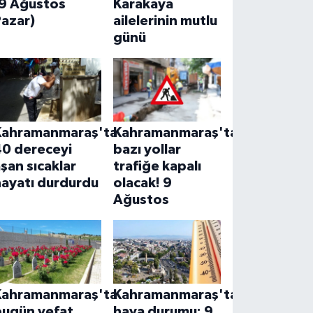
(9 Ağustos
Karakaya
Pazar)
ailelerinin mutlu
günü
Kahramanmaraş'ta
Kahramanmaraş'ta
40 dereceyi
bazı yollar
şan sıcaklar
trafiğe kapalı
hayatı durdurdu
olacak! 9
Ağustos
Kahramanmaraş'ta
Kahramanmaraş'ta
bugün vefat
hava durumu: 9