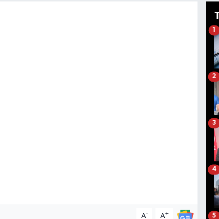
1
2
3
4
-
+
A
A
5