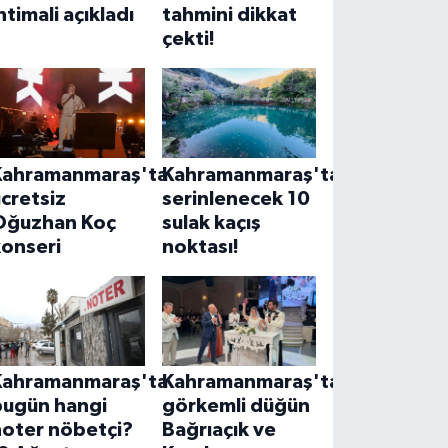
htimali açıkladı
tahmini dikkat
çekti!
Kahramanmaraş'ta
Kahramanmaraş'ta
cretsiz
serinlenecek 10
Oğuzhan Koç
sulak kaçış
konseri
noktası!
Kahramanmaraş'ta
Kahramanmaraş'ta
bugün hangi
görkemli düğün
noter nöbetçi?
Bağrıaçık ve