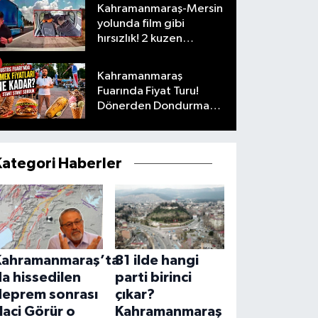
Kahramanmaraş-Mersin
yolunda film gibi
hırsızlık! 2 kuzen
tutuklandı
Kahramanmaraş
Fuarında Fiyat Turu!
Dönerden Dondurmaya
Her Şeyi Sorduk
Kategori Haberler
Kahramanmaraş’ta
81 ilde hangi
a hissedilen
parti birinci
deprem sonrası
çıkar?
aci Görür o
Kahramanmaraş