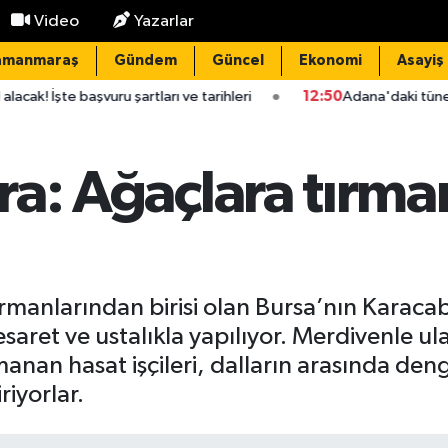
Video
Yazarlar
amanmaraş
Gündem
Güncel
Ekonomi
Asayiş
u şartları ve tarihleri
12:50
Adana'daki tünel göçüğünde hayatı
ira: Ağaçlara tırma
manlarından birisi olan Bursa’nın Karacab
saret ve ustalıkla yapılıyor. Merdivenle ul
anan hasat işçileri, dalların arasında deng
riyorlar.