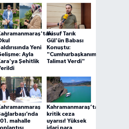
Kahramanmaraş'taki
Yusuf Tarık
Okul
Gül'ün Babası
aldırısında Yeni
Konuştu:
elişme: Ayla
"Cumhurbaşkanımız
ara'ya Şehitlik
Talimat Verdi"
erildi
Kahramanmaraş
Kahramanmaraş’ta
Bağlarbaşı’nda
kritik ceza
01. mahalle
uyarısı! Yüksek
oplantısı
idari para