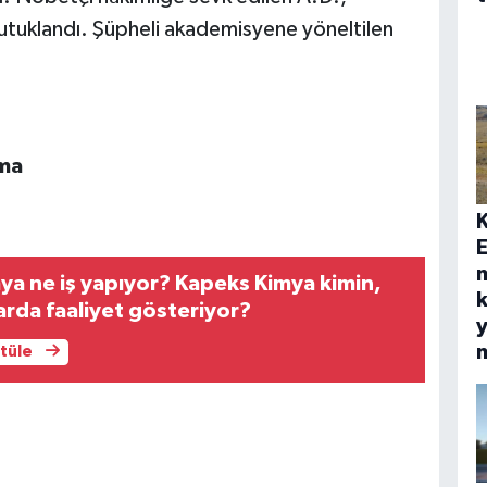
tutuklandı. Şüpheli akademisyene yöneltilen
lma
E
ya ne iş yapıyor? Kapeks Kimya kimin,
k
arda faaliyet gösteriyor?
y
ntüle