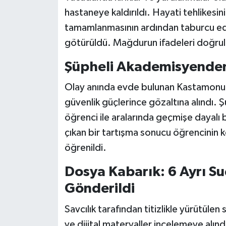
hastaneye kaldırıldı. Hayati tehlikesi
tamamlanmasının ardından taburcu ed
götürüldü. Mağdurun ifadeleri doğrult
Şüpheli Akademisyenden
Olay anında evde bulunan Kastamonu Ü
güvenlik güçlerince gözaltına alındı.
öğrenci ile aralarında geçmişe dayalı bi
çıkan bir tartışma sonucu öğrencinin 
öğrenildi.
Dosya Kabarık: 6 Ayrı S
Gönderildi
Savcılık tarafından titizlikle yürütüle
ve dijital materyaller incelemeye alın