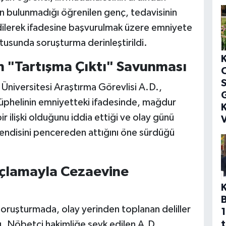
nin bulunmadığı öğrenilen genç, tedavisinin
ilerek ifadesine başvurulmak üzere emniyete
usunda soruşturma derinleştirildi.
 "Tartışma Çıktı" Savunması
S
niversitesi Araştırma Görevlisi A.D.,
G
 Şüphelinin emniyetteki ifadesinde, mağdur
K
r ilişki olduğunu iddia ettiği ve olay günü
V
kendisini pencereden attığını öne sürdüğü
uçlamayla Cezaevine
n soruşturmada, olay yerinden toplanan deliller
1
t
dı. Nöbetçi hakimliğe sevk edilen A.D.,