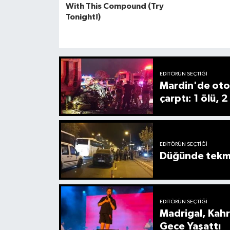
EDITÖRÜN SEÇTIĞI
Mardin'de oto
çarptı: 1 ölü, 2
EDITÖRÜN SEÇTIĞI
Düğünde tekmel
EDITÖRÜN SEÇTIĞI
Madrigal, Kah
Gece Yaşattı