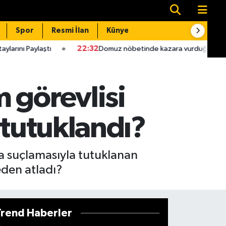
Spor
Resmi İlan
Künye
İletişim
22:32
Domuz nöbetinde kazara vurduğu babası hastanede öld
 görevlisi
 tutuklandı?
ma suçlamasıyla tutuklanan
eden atladı?
Trend Haberler