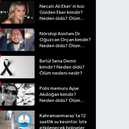
Necati Ali Eker'in kızı
Gülden Eker kimdir?
Neden öldü? Ölüm
nedeni nedir?
Nöroloji Asistanı Dr.
Oğuzcan Orçan kimdir?
Neden öldü? Ölüm
nedeni nedir?
Betül Sena Demir
kimdir? Neden öldü?
Ölüm nedeni nedir?
Polis memuru Ayşe
Akdoğan kimdir?
Neden öldü? Ölüm
nedeni nedir?
Kahramanmaraş’ta 12
saatlik su kesintisi: İşte
etkilenecek bölgeler