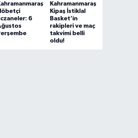
Kahramanmaraş
Kahramanmaraş
Nöbetçi
Kipaş İstiklal
czaneler: 6
Basket’in
Ağustos
rakipleri ve maç
Perşembe
takvimi belli
oldu!