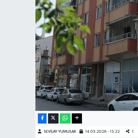
Haberde İnsan
Kültür Sanat
Magazin
Manşet Altı
Manşetler
Resmi İlan
Sağlık
Spor
SEVİLAY YUMUŞAK
14.05.2026 - 15:22
1
SürManşet