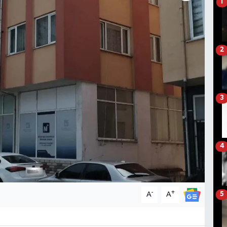
1
2
3
4
-
+
A
A
5