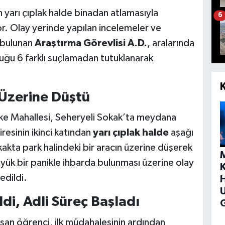
 yarı çıplak halde binadan atlamasıyla
6
or. Olay yerinde yapılan incelemeler ve
 bulunan
Araştırma Görevlisi A.D.
, aralarında
duğu 6 farklı suçlamadan tutuklanarak
Üzerine Düştü
e Mahallesi, Seheryeli Sokak’ta meydana
resinin ikinci katından
yarı çıplak halde
aşağı
kakta park halindeki bir aracın üzerine düşerek
yük bir panikle ihbarda bulunması üzerine olay
 edildi.
H
i, Adli Süreç Başladı
G
şan öğrenci, ilk müdahalesinin ardından