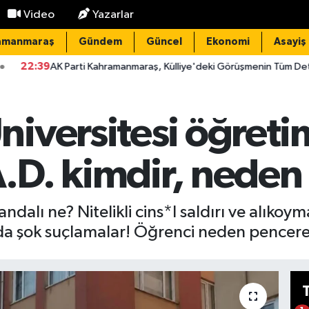
Video
Yazarlar
amanmaraş
Gündem
Güncel
Ekonomi
Asayiş
ti Kahramanmaraş, Külliye'deki Görüşmenin Tüm Detaylarını Paylaştı
iversitesi öğretim
A.D. kimdir, neden
alı ne? Nitelikli cins*l saldırı ve alıkoy
nda şok suçlamalar! Öğrenci neden pencer