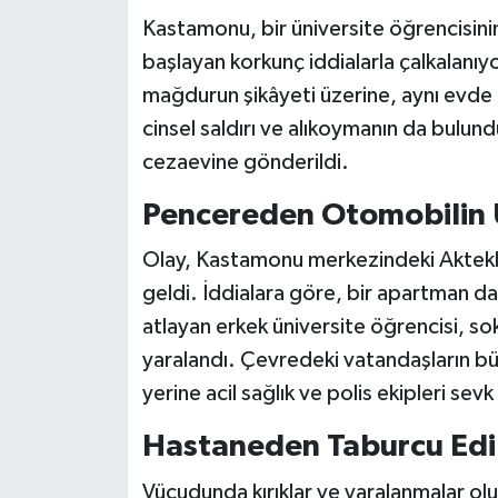
Kastamonu, bir üniversite öğrencisinin
Teknoloji
başlayan korkunç iddialarla çalkalanıy
mağdurun şikâyeti üzerine, aynı evde
Yaşam
cinsel saldırı ve alıkoymanın da bulun
cezaevine gönderildi.
KAHRAMANMARAŞ
Pencereden Otomobilin 
Olay, Kastamonu merkezindeki Aktekk
geldi. İddialara göre, bir apartman dai
atlayan erkek üniversite öğrencisi, so
yaralandı. Çevredeki vatandaşların bü
yerine acil sağlık ve polis ekipleri sevk
Hastaneden Taburcu Edild
Vücudunda kırıklar ve yaralanmalar olu