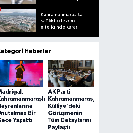
Kahramanmaraş’ta
sağlıkta devrim
niteliğinde karar!
Kategori Haberler
Madrigal,
AK Parti
Kahramanmaraşlı
Kahramanmaraş,
ayranlarına
Külliye'deki
Unutulmaz Bir
Görüşmenin
ece Yaşattı
Tüm Detaylarını
Paylaştı