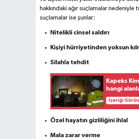
hakkındaki ağır suçlamalar nedeniyle 
suçlamalar ise şunlar:
Nitelikli cinsel saldırı
Kişiyi hürriyetinden yoksun kı
Silahla tehdit
Kapeks Kim
hangi alanl
İçeriği Görü
Özel hayatın gizliliğini ihlal
Mala zarar verme