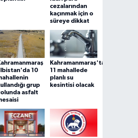
cezalarından
kaçınmak için o
süreye dikkat
Kahramanmaraş
Kahramanmaraş'ta
lbistan'da 10
11 mahallede
mahallenin
planlı su
ullandığı grup
kesintisi olacak
olunda asfalt
mesaisi