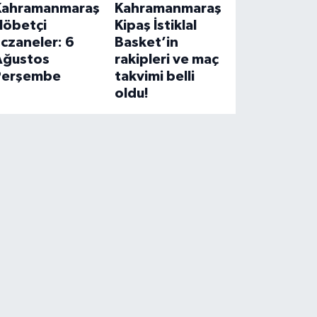
Kahramanmaraş
Kahramanmaraş
Nöbetçi
Kipaş İstiklal
czaneler: 6
Basket’in
Ağustos
rakipleri ve maç
Perşembe
takvimi belli
oldu!