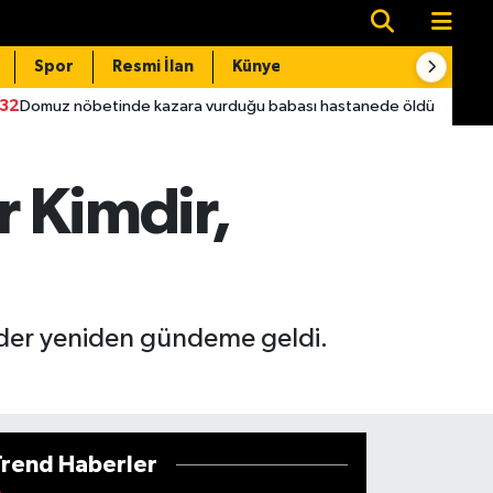
Spor
Resmi İlan
Künye
İletişim
e kazara vurduğu babası hastanede öldü
22:16
Skandal Görü
r Kimdir,
nder yeniden gündeme geldi.
Trend Haberler