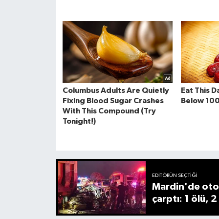
EDITÖRÜN SEÇTIĞI
Mardin'de oto
çarptı: 1 ölü, 2