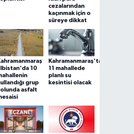
cezalarından
kaçınmak için o
süreye dikkat
Kahramanmaraş
Kahramanmaraş'ta
lbistan'da 10
11 mahallede
mahallenin
planlı su
ullandığı grup
kesintisi olacak
olunda asfalt
mesaisi