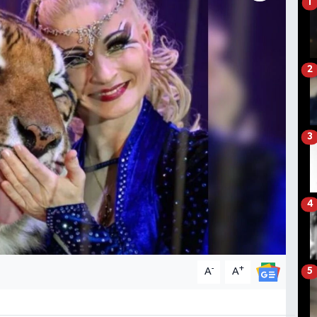
1
2
3
4
-
+
A
A
5