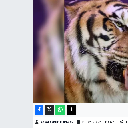
Haberde İnsan
Kültür Sanat
Magazin
Manşet Altı
Manşetler
Resmi İlan
Sağlık
Spor
Yaşar Onur TÜRKÖN
19.05.2026 - 10:47
1
SürManşet