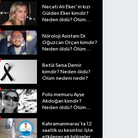
Necati Ali Eker'in kızı
Gülden Eker kimdir?
Neden öldü? Ölüm
nedeni nedir?
Nöroloji Asistanı Dr.
Oğuzcan Orçan kimdir?
Neden öldü? Ölüm
nedeni nedir?
Betül Sena Demir
kimdir? Neden öldü?
Ölüm nedeni nedir?
Polis memuru Ayşe
Akdoğan kimdir?
Neden öldü? Ölüm
nedeni nedir?
Kahramanmaraş’ta 12
saatlik su kesintisi: İşte
etkilenecek bölgeler