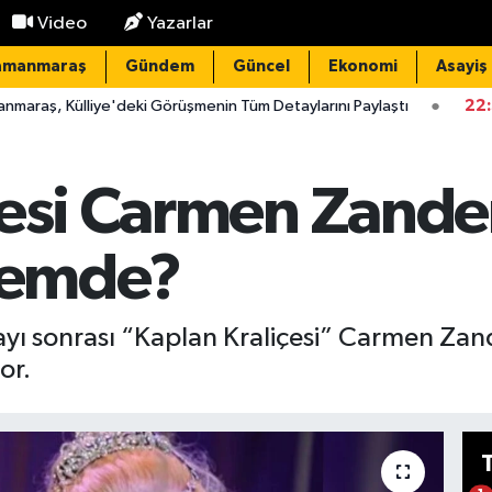
Video
Yazarlar
amanmaraş
Gündem
Güncel
Ekonomi
Asayiş
ki Görüşmenin Tüm Detaylarını Paylaştı
22:32
Domuz nöbetind
çesi Carmen Zande
emde?
yı sonrası “Kaplan Kraliçesi” Carmen Za
or.