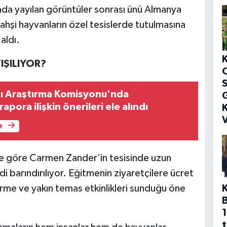
ada yayılan görüntüler sonrası ünü Almanya
vahşi hayvanların özel tesislerde tutulmasına
aldı.
IŞILIYOR?
S
nı Araştırma Komisyonu'nda
G
 rapora ilişkin önerileri ele alındı
K
V
e
ere göre Carmen Zander’in tesisinde uzun
di barındırılıyor. Eğitmenin ziyaretçilere ücret
irme ve yakın temas etkinlikleri sunduğu öne
1
t