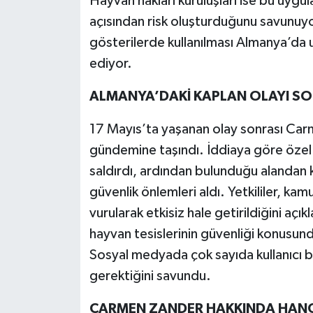
Hayvan hakları kuruluşları ise bu uygu
açısından risk oluşturduğunu savunuyor.
gösterilerde kullanılması Almanya’da
ediyor.
ALMANYA’DAKİ KAPLAN OLAYI SO
17 Mayıs’ta yaşanan olay sonrası Car
gündemine taşındı. İddiaya göre özel 
saldırdı, ardından bulunduğu alandan k
güvenlik önlemleri aldı. Yetkililer, kam
vurularak etkisiz hale getirildiğini aç
hayvan tesislerinin güvenliği konusund
Sosyal medyada çok sayıda kullanıcı b
gerektiğini savundu.
CARMEN ZANDER HAKKINDA HANGİ 