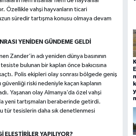
lamaların hem insanlar hem de hayvanlar
 Özellikle vahşi hayvanların ticari
 uzun süredir tartışma konusu olmaya devam
NRASI YENİDEN GÜNDEME GELDİ
men Zander’in adı yeniden dünya basınının
tesiste bulunan bir kaplan önce bakıcısına
E
açtı. Polis ekipleri olay sonrası bölgede geniş
u güvenliği riski nedeniyle kaçan kaplanın
k
y
ıkladı. Yaşanan olay Almanya’da özel vahşi
a yeni tartışmaları beraberinde getirdi.
u tür tesislerin daha sık denetlenmesi
ELEŞTİRİLER YAPILIYOR?