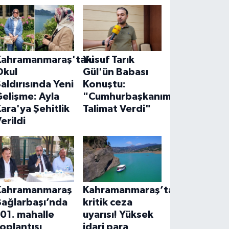
Kahramanmaraş'taki
Yusuf Tarık
Okul
Gül'ün Babası
aldırısında Yeni
Konuştu:
elişme: Ayla
"Cumhurbaşkanımız
ara'ya Şehitlik
Talimat Verdi"
erildi
Kahramanmaraş
Kahramanmaraş’ta
Bağlarbaşı’nda
kritik ceza
01. mahalle
uyarısı! Yüksek
oplantısı
idari para