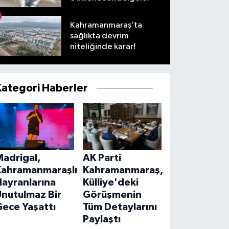
Kahramanmaraş’ta
sağlıkta devrim
niteliğinde karar!
Kategori Haberler
Madrigal,
AK Parti
Kahramanmaraşlı
Kahramanmaraş,
ayranlarına
Külliye'deki
Unutulmaz Bir
Görüşmenin
ece Yaşattı
Tüm Detaylarını
Paylaştı