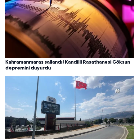
Kahramanmaraş sallandı! Kandilli Rasathanesi Göksun
depremini duyurdu