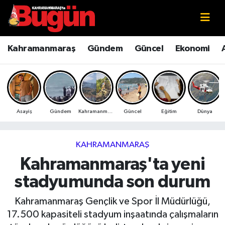
Kahramanmaraş
Kahramanmaraş Nöbetçi Eczaneler
Kahramanmaraş
Gündem
Güncel
Ekonomi
Kahramanmaraş Sokak Röportajları
Kahramanmaraş Hava Durumu
Bilim ve Teknoloji
Kahramanmaraş Namaz Vakitleri
Asayiş
Gündem
Kahramanmaraş
Güncel
Eğitim
Dünya
Çevre
Kahramanmaraş Trafik Yoğunluk Haritası
Eğitim
Süper Lig Puan Durumu ve Fikstür
KAHRAMANMARAŞ
Kahramanmaraş'ta yeni
Ekonomi
Tüm Manşetler
stadyumunda son durum
Genel
Son Dakika Haberleri
Kahramanmaraş Gençlik ve Spor İl Müdürlüğü,
17.500 kapasiteli stadyum inşaatında çalışmaların
Güncel
Haber Arşivi