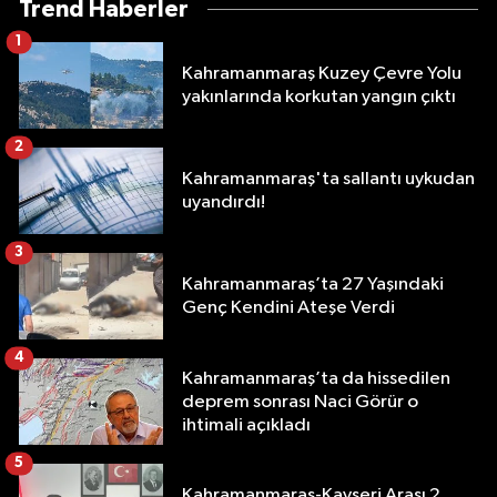
Trend Haberler
1
Kahramanmaraş Kuzey Çevre Yolu
yakınlarında korkutan yangın çıktı
2
Kahramanmaraş'ta sallantı uykudan
uyandırdı!
3
Kahramanmaraş’ta 27 Yaşındaki
Genç Kendini Ateşe Verdi
4
Kahramanmaraş’ta da hissedilen
deprem sonrası Naci Görür o
ihtimali açıkladı
5
Kahramanmaraş-Kayseri Arası 2