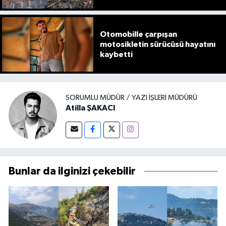
Otomobille çarpışan
motosikletin sürücüsü hayatını
kaybetti
SORUMLU MÜDÜR / YAZI İŞLERI MÜDÜRÜ
Atilla ŞAKACI
Bunlar da ilginizi çekebilir