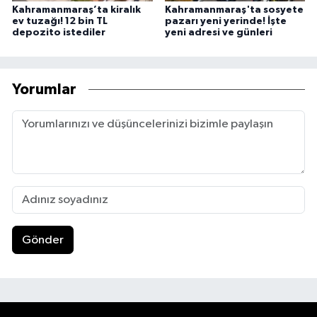
Kahramanmaraş’ta kiralık
Kahramanmaraş'ta sosyete
ev tuzağı! 12 bin TL
pazarı yeni yerinde! İşte
depozito istediler
yeni adresi ve günleri
Yorumlar
Gönder