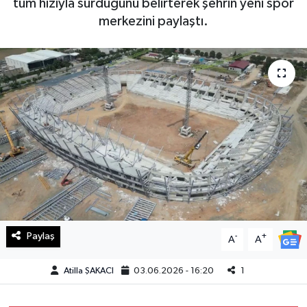
tüm hızıyla sürdüğünü belirterek şehrin yeni spor
merkezini paylaştı.
Haberde İnsan
Kültür Sanat
Magazin
Manşet Altı
Manşetler
Resmi İlan
Sağlık
Paylaş
-
+
A
A
Spor
Atilla ŞAKACI
03.06.2026 - 16:20
1
SürManşet