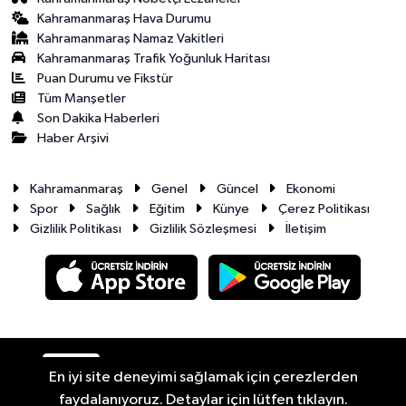
Kahramanmaraş Hava Durumu
Kahramanmaraş Namaz Vakitleri
Kahramanmaraş Trafik Yoğunluk Haritası
Puan Durumu ve Fikstür
Tüm Manşetler
Son Dakika Haberleri
Haber Arşivi
Kahramanmaraş
Genel
Güncel
Ekonomi
Spor
Sağlık
Eğitim
Künye
Çerez Politikası
Gizlilik Politikası
Gizlilik Sözleşmesi
İletişim
RSS
Copyright © 2026. Her hakkı saklıdır.
En iyi site deneyimi sağlamak için çerezlerden
faydalanıyoruz. Detaylar için lütfen tıklayın.