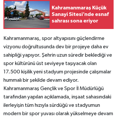
Kahramanmaraş Küçük
Teknoloji
Sanayi Sitesi’nde esnaf
sahrası sona eriyor
Yaşam
Kahramanmaraş, spor altyapısını güçlendirme
KAHRAMANMARAŞ
vizyonu doğrultusunda dev bir projeye daha ev
sahipliği yapıyor. Şehrin uzun süredir beklediği ve
spor kültürünü üst seviyeye taşıyacak olan
17.500 kişilik yeni stadyum projesinde çalışmalar
hummalı bir şekilde devam ediyor.
Kahramanmaraş Gençlik ve Spor İl Müdürlüğü
tarafından yapılan açıklamada, inşaat sahasındaki
ilerleyişin tüm hızıyla sürdüğü ve stadyumun
modern bir spor yuvası olarak yükselmeye devam