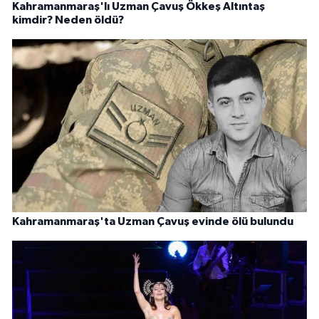
Kahramanmaraş'lı Uzman Çavuş Ökkeş Altıntaş
kimdir? Neden öldü?
Kahramanmaraş'ta Uzman Çavuş evinde ölü bulundu