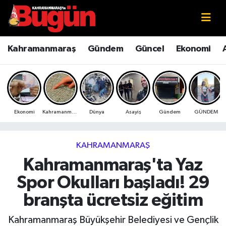
Kahramanmaraş
Kahramanmaraş Nöbetçi Eczaneler
Kahramanmaraş
Gündem
Güncel
Ekonomi
Kahramanmaraş Sokak Röportajları
Kahramanmaraş Hava Durumu
Bilim ve Teknoloji
Kahramanmaraş Namaz Vakitleri
Ekonomi
Kahramanmaraş
Dünya
Asayiş
Gündem
GÜNDEM
Çevre
Kahramanmaraş Trafik Yoğunluk Haritası
Eğitim
Süper Lig Puan Durumu ve Fikstür
KAHRAMANMARAŞ
Kahramanmaraş'ta Yaz
Ekonomi
Tüm Manşetler
Spor Okulları başladı! 29
Genel
Son Dakika Haberleri
branşta ücretsiz eğitim
Güncel
Haber Arşivi
Kahramanmaraş Büyükşehir Belediyesi ve Gençlik