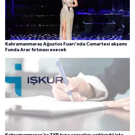
Kahramanmaraş Ağustos Fuarı'nda Cumartesi akşamı
Funda Arar fırtınası esecek
Kahramanmaraş'ta TYP kura sonuçları açıklandı! işte