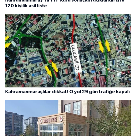
120 kişilik asil liste
Kahramanmaraşlılar dikkat! O yol 29 gün trafiğe kapalı