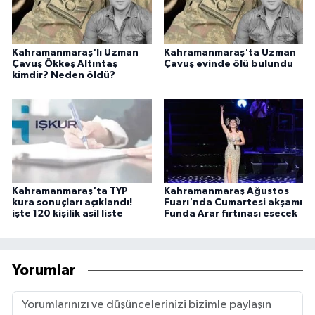
Kahramanmaraş'lı Uzman
Kahramanmaraş'ta Uzman
Çavuş Ökkeş Altıntaş
Çavuş evinde ölü bulundu
kimdir? Neden öldü?
Kahramanmaraş'ta TYP
Kahramanmaraş Ağustos
kura sonuçları açıklandı!
Fuarı'nda Cumartesi akşamı
işte 120 kişilik asil liste
Funda Arar fırtınası esecek
Yorumlar