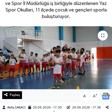
ve Spor İl Müdürlüğü iş birliğiyle düzenlenen Yaz
Haberde İnsan
Spor Okulları, 11 ilçede çocuk ve gençleri sporla
buluşturuyor.
Kültür Sanat
Magazin
Manşet Altı
Manşetler
Resmi İlan
Sağlık
Paylaş
-
+
A
A
Spor
Atilla ŞAKACI
29.06.2026 - 17:30
29.06.2026 - 17:38
SürManşet