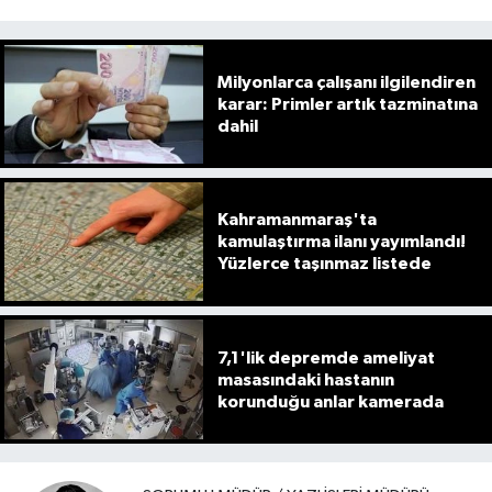
Milyonlarca çalışanı ilgilendiren
karar: Primler artık tazminatına
dahil
Kahramanmaraş'ta
kamulaştırma ilanı yayımlandı!
Yüzlerce taşınmaz listede
7,1'lik depremde ameliyat
masasındaki hastanın
korunduğu anlar kamerada