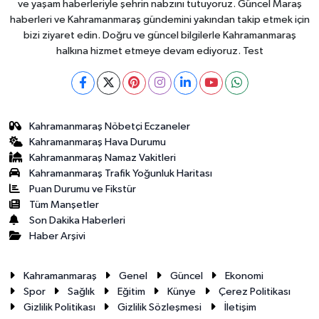
ve yaşam haberleriyle şehrin nabzını tutuyoruz. Güncel Maraş
haberleri ve Kahramanmaraş gündemini yakından takip etmek için
bizi ziyaret edin. Doğru ve güncel bilgilerle Kahramanmaraş
halkına hizmet etmeye devam ediyoruz. Test
Kahramanmaraş Nöbetçi Eczaneler
Kahramanmaraş Hava Durumu
Kahramanmaraş Namaz Vakitleri
Kahramanmaraş Trafik Yoğunluk Haritası
Puan Durumu ve Fikstür
Tüm Manşetler
Son Dakika Haberleri
Haber Arşivi
Kahramanmaraş
Genel
Güncel
Ekonomi
Spor
Sağlık
Eğitim
Künye
Çerez Politikası
Gizlilik Politikası
Gizlilik Sözleşmesi
İletişim