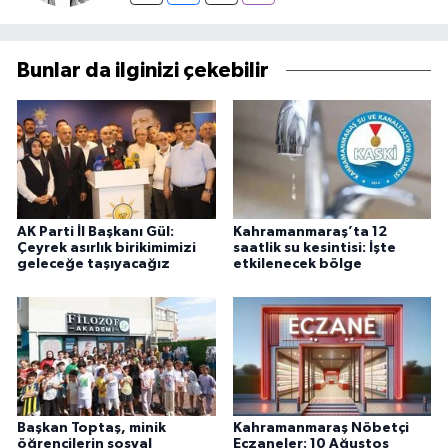
Bunlar da ilginizi çekebilir
AK Parti İl Başkanı Gül:
Kahramanmaraş’ta 12
Çeyrek asırlık birikimimizi
saatlik su kesintisi: İşte
geleceğe taşıyacağız
etkilenecek bölge
Başkan Toptaş, minik
Kahramanmaraş Nöbetçi
öğrencilerin sosyal
Eczaneler: 10 Ağustos