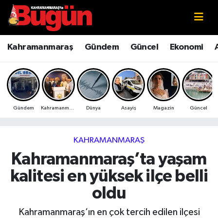
Kahramanmaraş
Kahramanmaraş Nöbetçi Eczaneler
Kahramanmaraş
Gündem
Güncel
Ekonomi
Kahramanmaraş Sokak Röportajları
Kahramanmaraş Hava Durumu
Bilim ve Teknoloji
Kahramanmaraş Namaz Vakitleri
Gündem
Kahramanmaraş
Dünya
Asayiş
Magazin
Güncel
Çevre
Kahramanmaraş Trafik Yoğunluk Haritası
Eğitim
Süper Lig Puan Durumu ve Fikstür
KAHRAMANMARAŞ
Kahramanmaraş’ta yaşam
Ekonomi
Tüm Manşetler
kalitesi en yüksek ilçe belli
Genel
Son Dakika Haberleri
oldu
Güncel
Haber Arşivi
Kahramanmaraş’ın en çok tercih edilen ilçesi