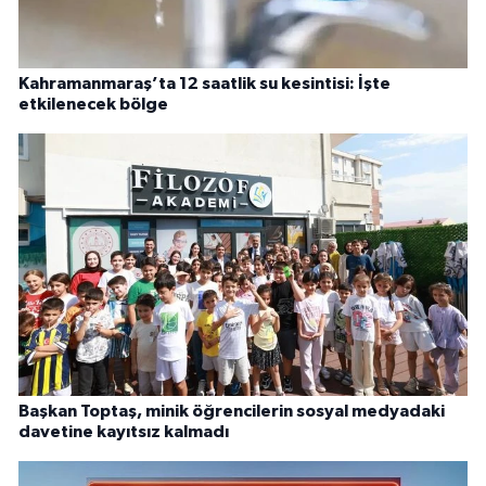
Kahramanmaraş’ta 12 saatlik su kesintisi: İşte
etkilenecek bölge
Başkan Toptaş, minik öğrencilerin sosyal medyadaki
davetine kayıtsız kalmadı