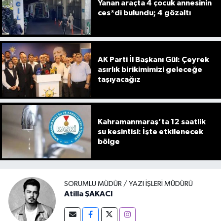
Yanan araçta 4 çocuk annesinin
ces*di bulundu; 4 gözaltı
AK Parti İl Başkanı Gül: Çeyrek
asırlık birikimimizi geleceğe
taşıyacağız
Kahramanmaraş’ta 12 saatlik
su kesintisi: İşte etkilenecek
bölge
SORUMLU MÜDÜR / YAZI İŞLERI MÜDÜRÜ
Atilla ŞAKACI