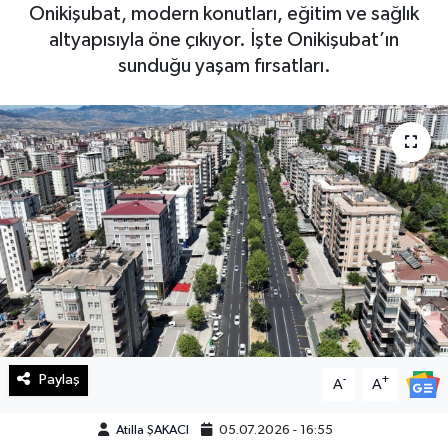
Onikişubat, modern konutları, eğitim ve sağlık
Haberde İnsan
altyapısıyla öne çıkıyor. İşte Onikişubat’ın
sunduğu yaşam fırsatları.
Kültür Sanat
Magazin
Manşet Altı
Manşetler
Resmi İlan
Sağlık
Paylaş
-
+
A
A
Spor
Atilla ŞAKACI
05.07.2026 - 16:55
SürManşet