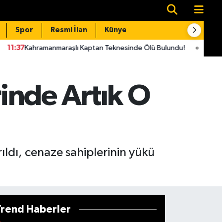
Spor
Resmi İlan
Künye
İletişim
maraşlı Kaptan Teknesinde Ölü Bulundu!
11:33
Kahramanmaraş’t
inde Artık O
ldı, cenaze sahiplerinin yükü
Trend Haberler