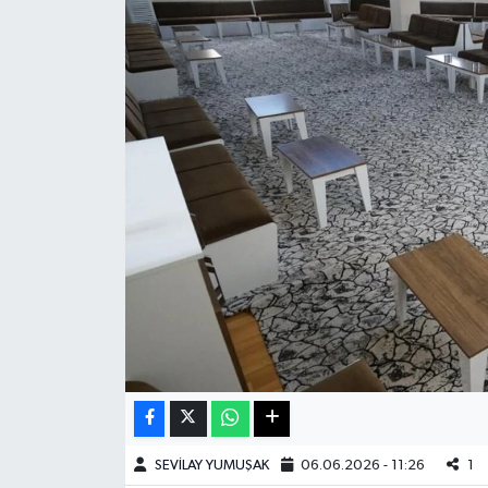
Haberde İnsan
Kültür Sanat
Magazin
Manşet Altı
Manşetler
Resmi İlan
Sağlık
Spor
SEVİLAY YUMUŞAK
06.06.2026 - 11:26
1
SürManşet