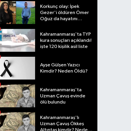
Korkunç olay: İpek
Gezer'i öldüren Ömer
Oğuz da hayatını
kaybetti
Kahramanmaraş'ta TYP
kura sonuçları açıklandı!
işte 120 kişilik asil liste
Ayşe Gülşen Yazıcı
Kimdir? Neden Öldü?
Kahramanmaraş'ta
Uzman Çavuş evinde
ölü bulundu
Kahramanmaraş'lı
Uzman Çavuş Ökkeş
Altıntaş kimdir? Neden