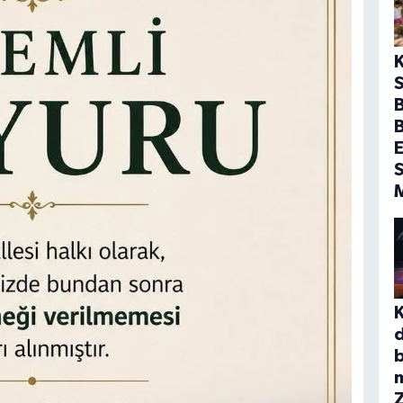
S
B
E
S
b