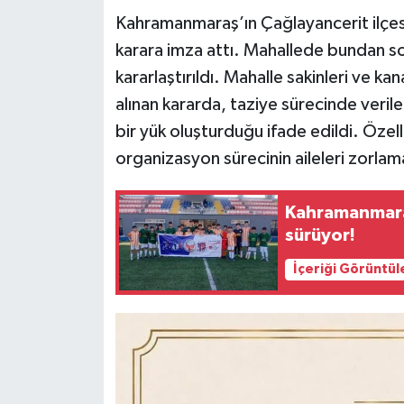
Kahramanmaraş’ın Çağlayancerit ilçesi
Teknoloji
karara imza attı. Mahallede bundan s
kararlaştırıldı. Mahalle sakinleri ve k
Yaşam
alınan kararda, taziye sürecinde veril
bir yük oluşturduğu ifade edildi. Öze
KAHRAMANMARAŞ
organizasyon sürecinin aileleri zorla
Kahramanmara
sürüyor!
İçeriği Görüntül