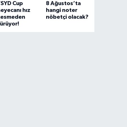
TSYD Cup
8 Ağustos’ta
eyecanı hız
hangi noter
kesmeden
nöbetçi olacak?
ürüyor!