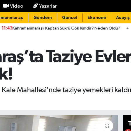
Video
Yazarlar
amanmaraş
Gündem
Güncel
Ekonomi
Asayiş
araşlı Kaptan Şükrü Gök Kimdir? Neden Öldü?
11:37
Kahraman
ş’ta Taziye Evler
k!
le Mahallesi’nde taziye yemekleri kaldırı