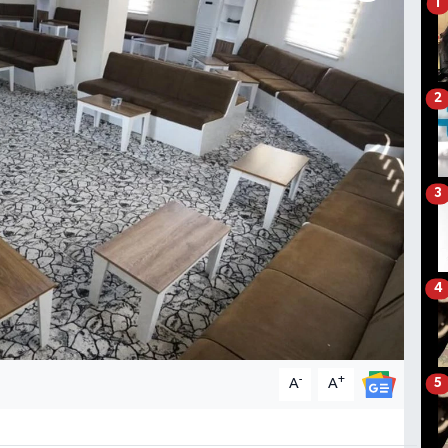
1
2
3
4
-
+
A
A
5