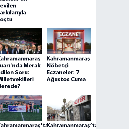
evilen
arkılarıyla
coştu
Kahramanmaraş
Kahramanmaraş
Fuarı'nda Merak
Nöbetçi
dilen Soru:
Eczaneler: 7
illetvekilleri
Ağustos Cuma
Nerede?
Kahramanmaraş'ta
Kahramanmaraş’ta