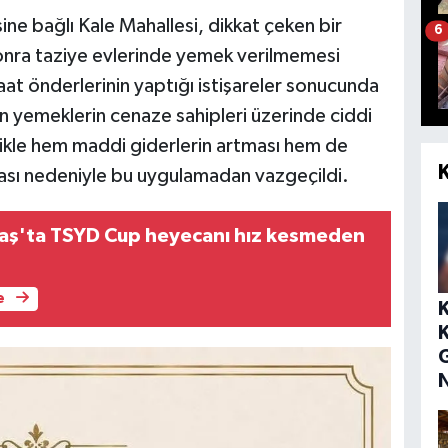
ne bağlı Kale Mahallesi, dikkat çeken bir
6
onra taziye evlerinde yemek verilmemesi
anaat önderlerinin yaptığı istişareler sonucunda
en yemeklerin cenaze sahipleri üzerinde ciddi
llikle hem maddi giderlerin artması hem de
ması nedeniyle bu uygulamadan vazgeçildi.
ş'ta TSYD Cup heyecanı hız kesmeden
e