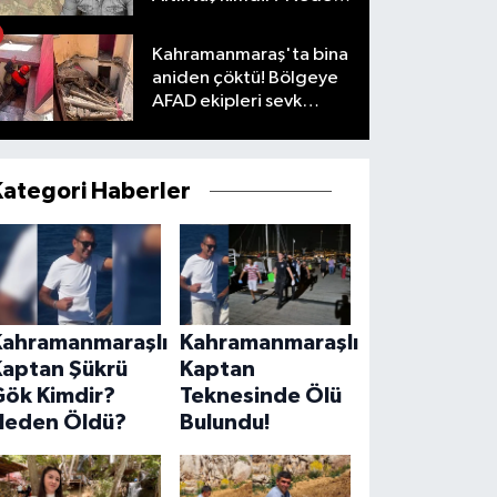
öldü?
Kahramanmaraş'ta bina
aniden çöktü! Bölgeye
AFAD ekipleri sevk
edildi
Kategori Haberler
Kahramanmaraşlı
Kahramanmaraşlı
Kaptan Şükrü
Kaptan
Gök Kimdir?
Teknesinde Ölü
Neden Öldü?
Bulundu!