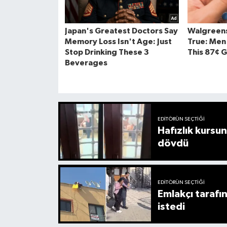
EDITÖRÜN SEÇTIĞI
Hafızlık kursu
dövdü
EDITÖRÜN SEÇTIĞI
Emlakçı tarafı
istedi