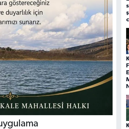
s
ş
E
M
 uygulama