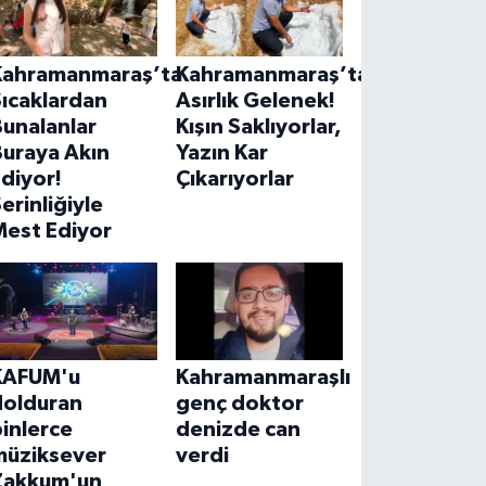
Kahramanmaraş’ta
Kahramanmaraş’ta
ıcaklardan
Asırlık Gelenek!
unalanlar
Kışın Saklıyorlar,
Buraya Akın
Yazın Kar
diyor!
Çıkarıyorlar
erinliğiyle
Mest Ediyor
KAFUM'u
Kahramanmaraşlı
dolduran
genç doktor
inlerce
denizde can
müziksever
verdi
Zakkum'un