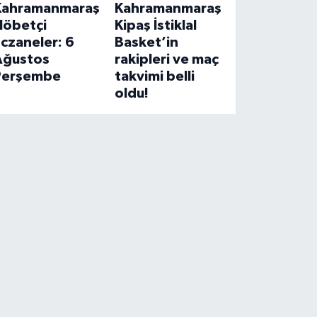
Kahramanmaraş
Kahramanmaraş
Nöbetçi
Kipaş İstiklal
czaneler: 6
Basket’in
Ağustos
rakipleri ve maç
Perşembe
takvimi belli
oldu!