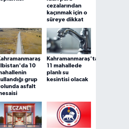
cezalarından
kaçınmak için o
süreye dikkat
Kahramanmaraş
Kahramanmaraş'ta
lbistan'da 10
11 mahallede
mahallenin
planlı su
ullandığı grup
kesintisi olacak
olunda asfalt
mesaisi