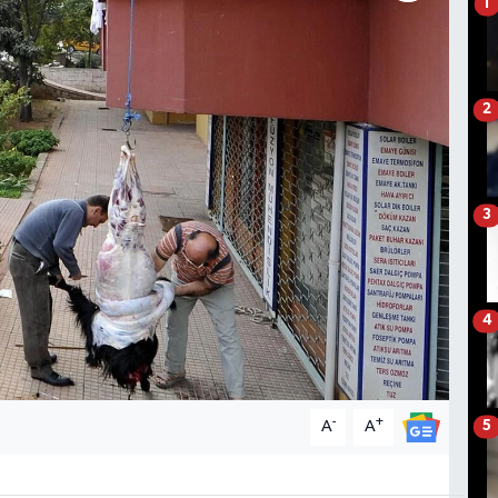
1
2
3
4
-
+
A
A
5