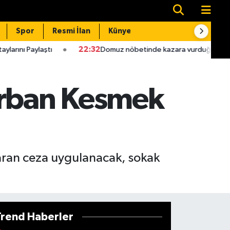
Spor
Resmi İlan
Künye
İletişim
22:32
Domuz nöbetinde kazara vurduğu babası hastanede öl
urban Kesmek
aran ceza uygulanacak, sokak
Trend Haberler