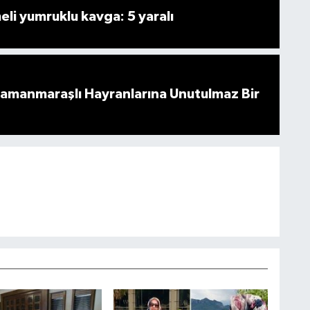
i yumruklu kavga: 5 yaralı
ramanmaraşlı Hayranlarına Unutulmaz Bir