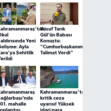
Kahramanmaraş'taki
Yusuf Tarık
Okul
Gül'ün Babası
aldırısında Yeni
Konuştu:
elişme: Ayla
"Cumhurbaşkanımız
ara'ya Şehitlik
Talimat Verdi"
erildi
Kahramanmaraş
Kahramanmaraş’ta
Bağlarbaşı’nda
kritik ceza
01. mahalle
uyarısı! Yüksek
oplantısı
idari para