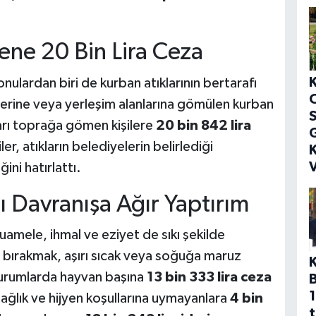
ene 20 Bin Lira Ceza
nulardan biri de kurban atıklarının bertarafı
rine veya yerleşim alanlarına gömülen kurban
S
ları toprağa gömen kişilere
20 bin 842 lira
G
er, atıkların belediyelerin belirlediği
K
V
ni hatırlattı.
ı Davranışa Ağır Yaptırım
mele, ihmal ve eziyet de sıkı şekilde
 bırakmak, aşırı sıcak veya soğuğa maruz
durumlarda hayvan başına
13 bin 333 lira ceza
1
sağlık ve hijyen koşullarına uymayanlara
4 bin
t