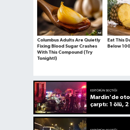
EDITÖRÜN SEÇTIĞI
Mardin'de oto
çarptı: 1 ölü, 2