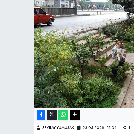
Haberde İnsan
Kültür Sanat
Magazin
Manşet Altı
Manşetler
Resmi İlan
Sağlık
Spor
SEVİLAY YUMUŞAK
23.05.2026 - 11:04
1
SürManşet