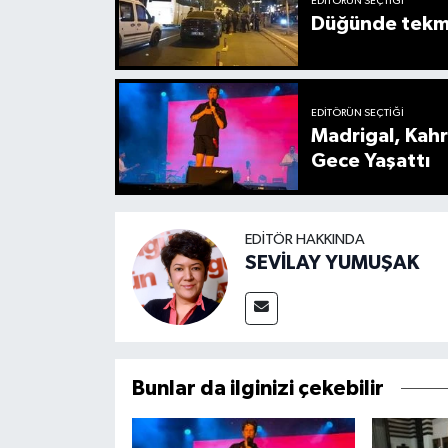
EDITÖRÜN SEÇTIĞI
Düğünde tekmel
EDITÖRÜN SEÇTIĞI
Madrigal, Kah
Gece Yaşattı
EDITÖR HAKKINDA
SEVİLAY YUMUŞAK
Bunlar da ilginizi çekebilir