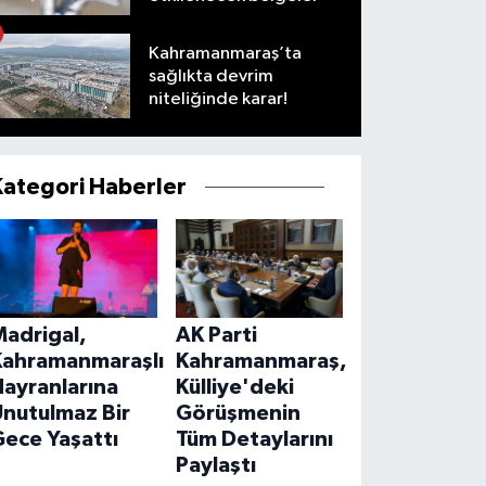
Kahramanmaraş’ta
sağlıkta devrim
niteliğinde karar!
Kategori Haberler
Madrigal,
AK Parti
Kahramanmaraşlı
Kahramanmaraş,
ayranlarına
Külliye'deki
Unutulmaz Bir
Görüşmenin
ece Yaşattı
Tüm Detaylarını
Paylaştı