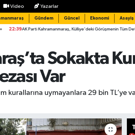
Video
Yazarlar
amanmaraş
Gündem
Güncel
Ekonomi
Asayiş
ti Kahramanmaraş, Külliye'deki Görüşmenin Tüm Detaylarını Paylaştı
aş’ta Sokakta K
ezası Var
 kurallarına uymayanlara 29 bin TL’ye v