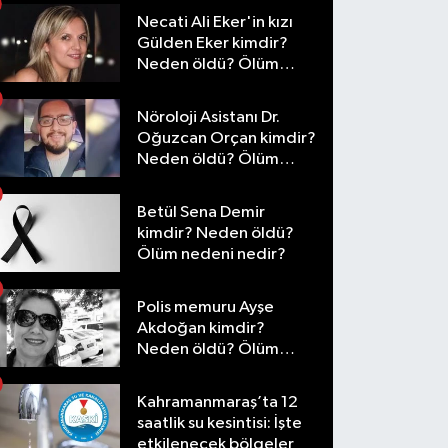
Necati Ali Eker'in kızı
Gülden Eker kimdir?
Neden öldü? Ölüm
nedeni nedir?
Nöroloji Asistanı Dr.
Oğuzcan Orçan kimdir?
Neden öldü? Ölüm
nedeni nedir?
Betül Sena Demir
kimdir? Neden öldü?
Ölüm nedeni nedir?
Polis memuru Ayşe
Akdoğan kimdir?
Neden öldü? Ölüm
nedeni nedir?
Kahramanmaraş’ta 12
saatlik su kesintisi: İşte
etkilenecek bölgeler