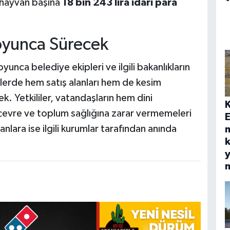
e hayvan başına
18 bin 243 lira idari para
oyunca Sürecek
ca belediye ekipleri ve ilgili bakanlıkların
mlerde hem satış alanları hem de kesim
ek. Yetkililer, vatandaşların hem dini
 çevre ve toplum sağlığına zarar vermemeleri
E
nlara ise ilgili kurumlar tarafından anında
k
y