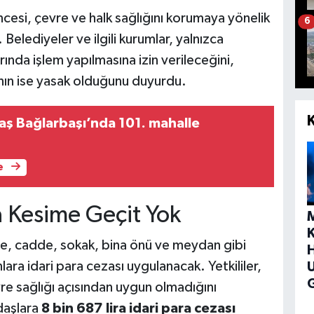
si, çevre ve halk sağlığını korumaya yönelik
6
Belediyeler ve ilgili kurumlar, yalnızca
rında işlem yapılmasına izin verileceğini,
nın ise yasak olduğunu duyurdu.
ş Bağlarbaşı’nda 101. mahalle
e
 Kesime Geçit Yok
, cadde, sokak, bina önü ve meydan gibi
H
ara idari para cezası uygulanacak. Yetkililer,
G
re sağlığı açısından uygun olmadığını
daşlara
8 bin 687 lira idari para cezası