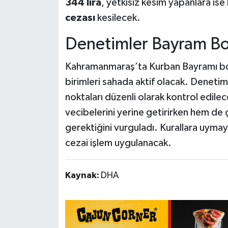
344 lira
, yetkisiz kesim yapanlara is
cezası
kesilecek.
Denetimler Bayram B
Kahramanmaraş’ta Kurban Bayramı boyun
birimleri sahada aktif olacak. Deneti
noktaları düzenli olarak kontrol edilec
vecibelerini yerine getirirken hem de
gerektiğini vurguladı. Kurallara uymaya
cezai işlem uygulanacak.
Kaynak:
DHA