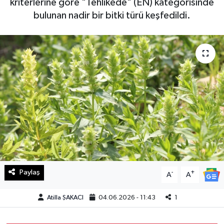
kriterlerine göre "Tehlikede" (EN) kategorisinde
bulunan nadir bir bitki türü keşfedildi.
Haberde İnsan
Kültür Sanat
Magazin
Manşet Altı
Manşetler
Resmi İlan
Sağlık
Paylaş
-
+
A
A
Spor
Atilla ŞAKACI
04.06.2026 - 11:43
1
SürManşet