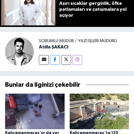
Aşırı sıcaklar gerginlik, öfke
patlamaları ve çatışmalara yol
açıyor
SORUMLU MÜDÜR / YAZI İŞLERI MÜDÜRÜ
Atilla ŞAKACI
Bunlar da ilginizi çekebilir
Kahramanmaraş'ın da yer
Kahramanmaraş'ta 135