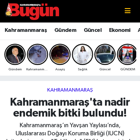
Kahramanmaraş
Kahramanmaraş Nöbetçi Eczaneler
Kahramanmaraş
Gündem
Güncel
Ekonomi
Kahramanmaraş Sokak Röportajları
Kahramanmaraş Hava Durumu
Bilim ve Teknoloji
Kahramanmaraş Namaz Vakitleri
Gündem
Kahramanmaraş
Asayiş
Sağlık
Güncel
GÜNDEM
Çevre
Kahramanmaraş Trafik Yoğunluk Haritası
Eğitim
Süper Lig Puan Durumu ve Fikstür
KAHRAMANMARAŞ
Kahramanmaraş'ta nadir
Ekonomi
Tüm Manşetler
endemik bitki bulundu!
Genel
Son Dakika Haberleri
Kahramanmaraş’ın Yavşan Yaylası’nda,
Uluslararası Doğayı Koruma Birliği (IUCN)
Güncel
Haber Arşivi