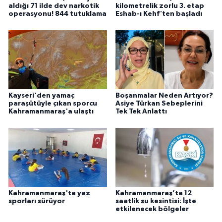
aldığı 71 ilde dev narkotik
kilometrelik zorlu 3. etap
operasyonu! 844 tutuklama
Eshab-ı Kehf'ten başladı
Kayseri'den yamaç
Boşanmalar Neden Artıyor?
paraşütüyle çıkan sporcu
Asiye Türkan Sebeplerini
Kahramanmaraş'a ulaştı
Tek Tek Anlattı
Kahramanmaraş'ta yaz
Kahramanmaraş’ta 12
sporları sürüyor
saatlik su kesintisi: İşte
etkilenecek bölgeler