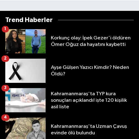
Trend Haberler
1
Korkunç olay: İpek Gezer'i öldüren
Ömer Oğuz da hayatını kaybetti
2
Ayşe Gülşen Yazıcı Kimdir? Neden
Öldü?
3
Kahramanmaraş'ta TYP kura
sonuçları açıklandı! işte 120 kişilik
asil liste
4
Kahramanmaraş'ta Uzman Çavuş
evinde ölü bulundu