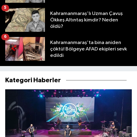
5
Kahramanmaraş'lı Uzman Çavuş
Ökkeş Altıntaş kimdir? Neden
öldü?
6
Kahramanmaraş'ta bina aniden
çöktü! Bölgeye AFAD ekipleri sevk
edildi
Kategori Haberler