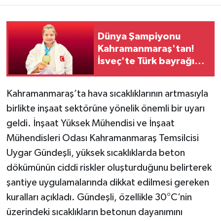
Teknoloji
Dünya Şampiyonu
Kahramanmaraş'tan!
Yaşam
İsveç'te Türk bayrağını
göndere çektirdi
KAHRAMANMARAŞ
Kahramanmaraş’ta hava sıcaklıklarının artmasıyla
birlikte inşaat sektörüne yönelik önemli bir uyarı
geldi. İnşaat Yüksek Mühendisi ve İnşaat
Mühendisleri Odası Kahramanmaraş Temsilcisi
Uygar Gündeşli, yüksek sıcaklıklarda beton
dökümünün ciddi riskler oluşturduğunu belirterek
şantiye uygulamalarında dikkat edilmesi gereken
kuralları açıkladı. Gündeşli, özellikle 30°C’nin
üzerindeki sıcaklıkların betonun dayanımını