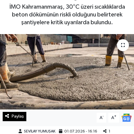
İMO Kahramanmaraş, 30°C üzeri sıcaklıklarda
Haberde İnsan
beton dökümünün riskli olduğunu belirterek
şantiyelere kritik uyarılarda bulundu.
Kültür Sanat
Magazin
Manşet Altı
Manşetler
Resmi İlan
Sağlık
Paylaş
-
+
Spor
A
A
SEVİLAY YUMUŞAK
01.07.2026 - 16:16
1
SürManşet