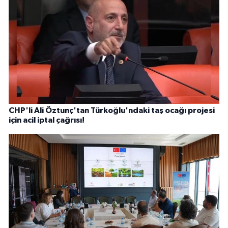
CHP'li Ali Öztunç'tan Türkoğlu'ndaki taş ocağı projesi
için acil iptal çağrısı!