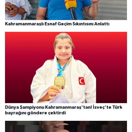
Kahramanmaraşlı Esnaf Geçim Sıkıntısını Anlattı
Dünya Şampiyonu Kahramanmaraş'tan! İsveç'te Türk
bayrağını göndere çektirdi