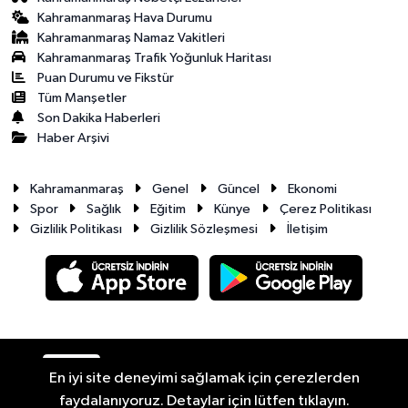
Kahramanmaraş Hava Durumu
Kahramanmaraş Namaz Vakitleri
Kahramanmaraş Trafik Yoğunluk Haritası
Puan Durumu ve Fikstür
Tüm Manşetler
Son Dakika Haberleri
Haber Arşivi
Kahramanmaraş
Genel
Güncel
Ekonomi
Spor
Sağlık
Eğitim
Künye
Çerez Politikası
Gizlilik Politikası
Gizlilik Sözleşmesi
İletişim
RSS
Copyright © 2026. Her hakkı saklıdır.
En iyi site deneyimi sağlamak için çerezlerden
faydalanıyoruz. Detaylar için lütfen tıklayın.