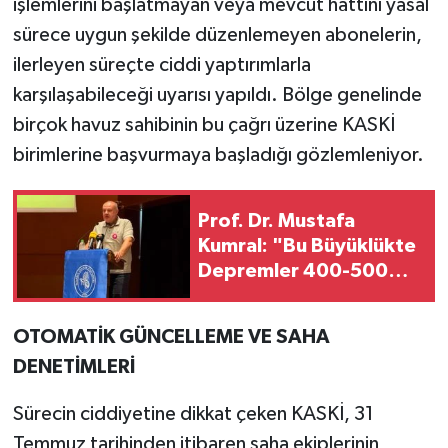
işlemlerini başlatmayan veya mevcut hattını yasal
sürece uygun şekilde düzenlemeyen abonelerin,
ilerleyen süreçte ciddi yaptırımlarla
karşılaşabileceği uyarısı yapıldı. Bölge genelinde
birçok havuz sahibinin bu çağrı üzerine KASKİ
birimlerine başvurmaya başladığı gözlemleniyor.
Prof. Dr. Mustafa
Kumral: "Bu Büyüklükte
Depremler 400-500
Yılda Bir Oluyor"
OTOMATİK GÜNCELLEME VE SAHA
DENETİMLERİ
Sürecin ciddiyetine dikkat çeken KASKİ, 31
Temmuz tarihinden itibaren saha ekiplerinin