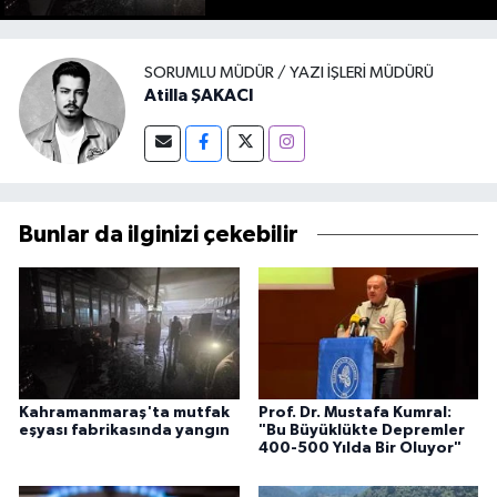
SORUMLU MÜDÜR / YAZI İŞLERI MÜDÜRÜ
Atilla ŞAKACI
Bunlar da ilginizi çekebilir
Kahramanmaraş'ta mutfak
Prof. Dr. Mustafa Kumral:
eşyası fabrikasında yangın
"Bu Büyüklükte Depremler
400-500 Yılda Bir Oluyor"