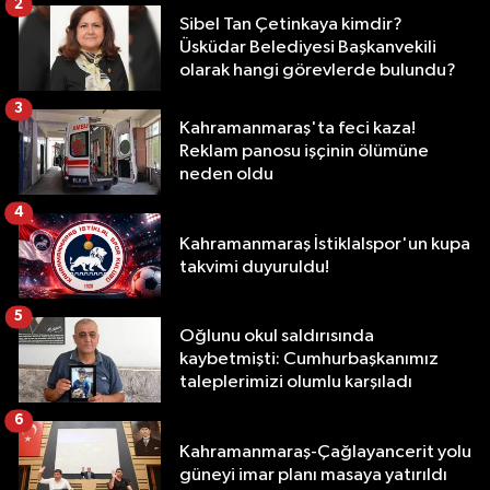
2
Sibel Tan Çetinkaya kimdir?
Üsküdar Belediyesi Başkanvekili
olarak hangi görevlerde bulundu?
3
Kahramanmaraş'ta feci kaza!
Reklam panosu işçinin ölümüne
neden oldu
4
Kahramanmaraş İstiklalspor'un kupa
takvimi duyuruldu!
5
Oğlunu okul saldırısında
kaybetmişti: Cumhurbaşkanımız
taleplerimizi olumlu karşıladı
6
Kahramanmaraş-Çağlayancerit yolu
güneyi imar planı masaya yatırıldı