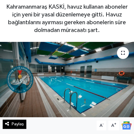
Kahramanmaraş KASKİ, havuz kullanan aboneler
Haberde İnsan
için yeni bir yasal düzenlemeye gitti. Havuz
bağlantılarını ayırması gereken abonelerin süre
Kültür Sanat
dolmadan müracaatı şart.
Magazin
Manşet Altı
Manşetler
Resmi İlan
Sağlık
Spor
Paylaş
-
+
A
A
SürManşet