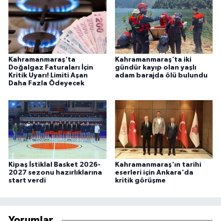
Kahramanmaraş'ta
Kahramanmaraş'ta iki
Doğalgaz Faturaları İçin
gündür kayıp olan yaşlı
Kritik Uyarı! Limiti Aşan
adam barajda ölü bulundu
Daha Fazla Ödeyecek
Kipaş İstiklal Basket 2026-
Kahramanmaraş'ın tarihi
2027 sezonu hazırlıklarına
eserleri için Ankara'da
start verdi
kritik görüşme
Yorumlar