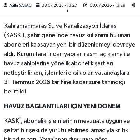
Atilla ŞAKACI
08.07.2026 - 13:27
08.07.2026 - 13:29
1
Teknoloji
Kahramanmaraş Su ve Kanalizasyon İdaresi
Yaşam
(KASKİ), şehir genelinde havuz kullanımı bulunan
aboneleri kapsayan yeni bir düzenlemeyi devreye
KAHRAMANMARAŞ
aldı. Kurum tarafından yapılan resmi açıklama ile
havuz sahiplerine yönelik abonelik şartları
netleştirilirken, işlemleri eksik olan vatandaşlara
31 Temmuz 2026 tarihine kadar süre tanındığı
belirtildi.
HAVUZ BAĞLANTILARI İÇİN YENİ DÖNEM
KASKİ, abonelik işlemlerinin mevzuata uygun ve
şeffaf bir şekilde yürütülebilmesi amacıyla kritik
bir adım attı. Yayınlanan duyuruya göre,