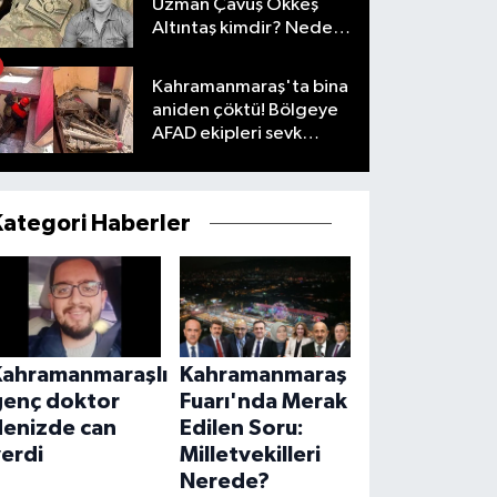
Uzman Çavuş Ökkeş
Altıntaş kimdir? Neden
öldü?
Kahramanmaraş'ta bina
aniden çöktü! Bölgeye
AFAD ekipleri sevk
edildi
Kategori Haberler
Kahramanmaraşlı
Kahramanmaraş
genç doktor
Fuarı'nda Merak
denizde can
Edilen Soru:
erdi
Milletvekilleri
Nerede?