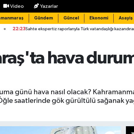
Video
Yazarlar
amanmaraş
Gündem
Güncel
Ekonomi
Asayiş
te ekspertiz raporlarıyla Türk vatandaşlığı kazandıran suç örgütüne
aş'ta hava durum
uma günü hava nasıl olacak? Kahramanm
ğle saatlerinde gök gürültülü sağanak yağ