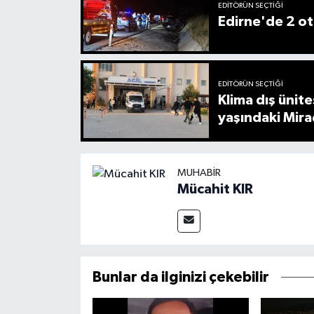
EDITÖRÜN SEÇTIĞI
Edirne'de 2 ot
EDITÖRÜN SEÇTIĞI
Klima dış ünit
yaşındaki Mira
MUHABIR
Mücahit KIR
Bunlar da ilginizi çekebilir