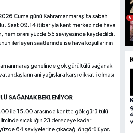
ıs 2026 Cuma günü Kahramanmaraş’ta sabah
6
oldu. Saat 09.14 itibarıyla kent merkezinde hava
en, nem oranı yüzde 55 seviyesinde kaydedildi.
nün ilerleyen saatlerinde ise hava koşullarının
hramanmaraş genelinde gök gürültülü sağanak
 vatandaşların ani yağışlara karşı dikkatli olması
ÜLÜ SAĞANAK BEKLENİYOR
00 ile 15.00 arasında kentte gök gürültülü
liminde sıcaklığın 23 dereceye kadar
v
 yüzde 64 seviyelerine çıkacağı öngörülüyor.