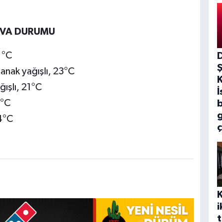
VA DURUMU
1°C
anak yağışlı, 23°C
ışlı, 21°C
İ
6°C
b
14°C
ç
i
t