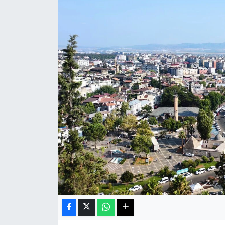
Haberde İnsan
Kültür Sanat
Magazin
Manşet Altı
Manşetler
Resmi İlan
Sağlık
Spor
SürManşet