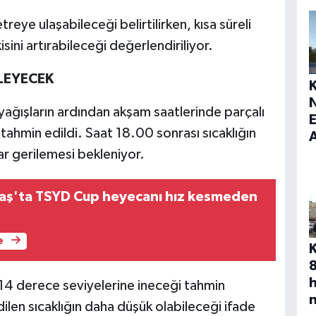
eye ulaşabileceği belirtilirken, kısa süreli
sini artırabileceği değerlendiriliyor.
LEYECEK
yağışların ardından akşam saatlerinde parçalı
E
tahmin edildi. Saat 18.00 sonrası sıcaklığın
ar gerilemesi bekleniyor.
ş'ta TSYD Cup heyecanı hız kesmeden
e
 14 derece seviyelerine ineceği tahmin
ilen sıcaklığın daha düşük olabileceği ifade