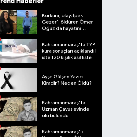
Trend Haberler
Korkunç olay: İpek
Gezer'i öldüren Ömer
Oğuz da hayatını
kaybetti
Kahramanmaraş'ta TYP
kura sonuçları açıklandı!
işte 120 kişilik asil liste
Ayşe Gülşen Yazıcı
Kimdir? Neden Öldü?
Kahramanmaraş'ta
Uzman Çavuş evinde
ölü bulundu
Kahramanmaraş'lı