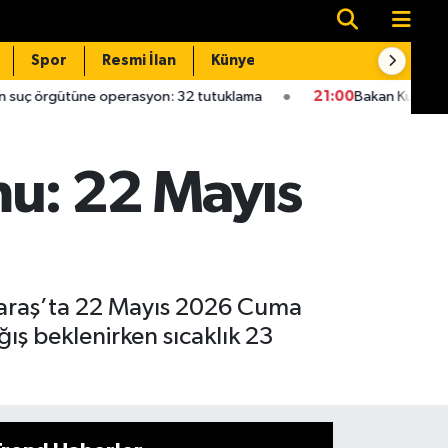
Spor
Resmi İlan
Künye
İletişim
 operasyon: 32 tutuklama
21:00
Bakan Kurum: Bu işler ahbap çav
u: 22 Mayıs
araş’ta 22 Mayıs 2026 Cuma
ış beklenirken sıcaklık 23