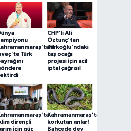
Dünya
CHP'li Ali
Şampiyonu
Öztunç'tan
Kahramanmaraş'tan!
Türkoğlu'ndaki
sveç'te Türk
taş ocağı
ayrağını
projesi için acil
göndere
iptal çağrısı!
ektirdi
Kahramanmaraş'ta
Kahramanmaraş'ta
klim dirençli
korkutan anlar!
arım için güç
Bahçede dev