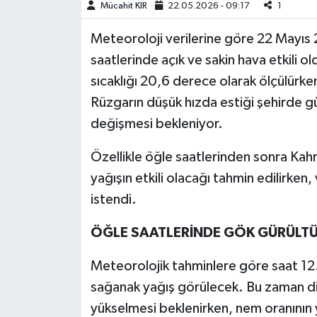
Mücahit KIR
22.05.2026 - 09:17
1
Teknoloji
Meteoroloji verilerine göre 22 May
saatlerinde açık ve sakin hava etkili 
Yaşam
sıcaklığı 20,6 derece olarak ölçülürk
Rüzgarın düşük hızda estiği şehirde gü
KAHRAMANMARAŞ
değişmesi bekleniyor.
Özellikle öğle saatlerinden sonra Ka
yağışın etkili olacağı tahmin edilirken,
istendi.
ÖĞLE SAATLERİNDE GÖK GÜRÜLT
Meteorolojik tahminlere göre saat 12.
sağanak yağış görülecek. Bu zaman di
yükselmesi beklenirken, nem oranının