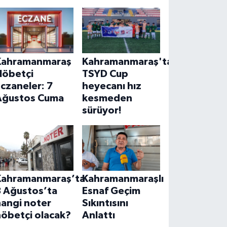
Kahramanmaraş
Kahramanmaraş'ta
Nöbetçi
TSYD Cup
czaneler: 7
heyecanı hız
Ağustos Cuma
kesmeden
sürüyor!
Kahramanmaraş’ta
Kahramanmaraşlı
8 Ağustos’ta
Esnaf Geçim
hangi noter
Sıkıntısını
nöbetçi olacak?
Anlattı