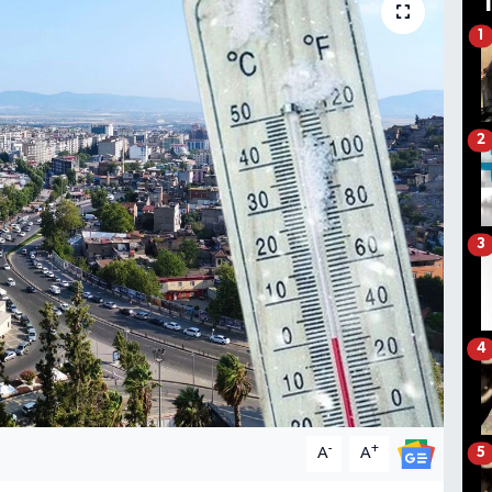
1
2
3
4
-
+
A
A
5