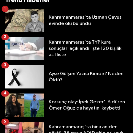
Trend Haberler
1
Kahramanmaraş'ta Uzman Çavuş
evinde ölü bulundu
2
Kahramanmaraş'ta TYP kura
sonuçları açıklandı! işte 120 kişilik
asil liste
3
Ayşe Gülşen Yazıcı Kimdir? Neden
Öldü?
4
Korkunç olay: İpek Gezer'i öldüren
Ömer Oğuz da hayatını kaybetti
5
Kahramanmaraş'ta bina aniden