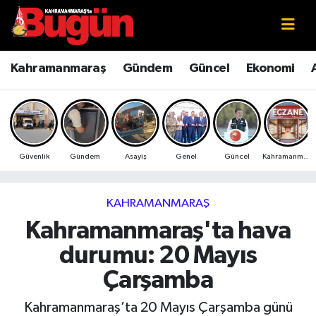
Kahramanmaraş
Kahramanmaraş Nöbetçi Eczaneler
Kahramanmaraş
Gündem
Güncel
Ekonomi
Kahramanmaraş Sokak Röportajları
Kahramanmaraş Hava Durumu
Bilim ve Teknoloji
Kahramanmaraş Namaz Vakitleri
Güvenlik
Gündem
Asayiş
Genel
Güncel
Kahramanmaraş
Çevre
Kahramanmaraş Trafik Yoğunluk Haritası
Eğitim
Süper Lig Puan Durumu ve Fikstür
KAHRAMANMARAŞ
Kahramanmaraş'ta hava
Ekonomi
Tüm Manşetler
durumu: 20 Mayıs
Genel
Son Dakika Haberleri
Çarşamba
Güncel
Haber Arşivi
Kahramanmaraş’ta 20 Mayıs Çarşamba günü