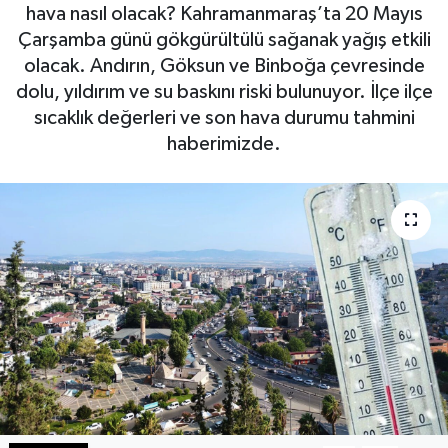
hava nasıl olacak? Kahramanmaraş’ta 20 Mayıs
Haberde İnsan
Çarşamba günü gökgürültülü sağanak yağış etkili
olacak. Andırın, Göksun ve Binboğa çevresinde
Kültür Sanat
dolu, yıldırım ve su baskını riski bulunuyor. İlçe ilçe
sıcaklık değerleri ve son hava durumu tahmini
Magazin
haberimizde.
Manşet Altı
Manşetler
Resmi İlan
Sağlık
Spor
SürManşet