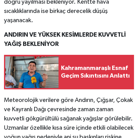
doğru yayılması bekleniyor. Kentte hava
sıcaklıklarında ise birkaç derecelik düşüş
yaşanacak.
ANDIRIN VE YÜKSEK KESİMLERDE KUVVETLİ
YAĞIŞ BEKLENİYOR
Kahramanmaraşlı Esnaf
Geçim Sıkıntısını Anlattı
Meteorolojik verilere göre Andırın, Çığşar, Çokak
ve Kayranlı Dağı çevresinde zaman zaman
kuvvetli gökgürültülü sağanak yağışlar görülebilir.
Uzmanlar özellikle kısa süre içinde etkili olabilecek
yoğun yağış nedeniyle ani su baskınları riskine