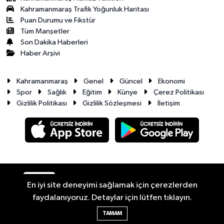
Kahramanmaraş Trafik Yoğunluk Haritası
Puan Durumu ve Fikstür
Tüm Manşetler
Son Dakika Haberleri
Haber Arşivi
Kahramanmaraş
Genel
Güncel
Ekonomi
Spor
Sağlık
Eğitim
Künye
Çerez Politikası
Gizlilik Politikası
Gizlilik Sözleşmesi
İletişim
RSS
Copyright © 2026. Her hakkı saklıdır.
En iyi site deneyimi sağlamak için çerezlerden
faydalanıyoruz. Detaylar için lütfen tıklayın.
Haber Yazılımı:
TE Bilişim
TAMAM