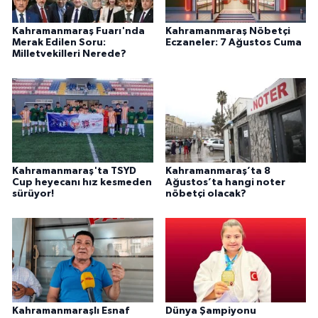
Kahramanmaraş Fuarı'nda
Kahramanmaraş Nöbetçi
Merak Edilen Soru:
Eczaneler: 7 Ağustos Cuma
Milletvekilleri Nerede?
Kahramanmaraş'ta TSYD
Kahramanmaraş’ta 8
Cup heyecanı hız kesmeden
Ağustos’ta hangi noter
sürüyor!
nöbetçi olacak?
Kahramanmaraşlı Esnaf
Dünya Şampiyonu