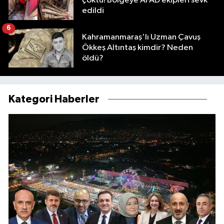
çöktü! Bölgeye AFAD ekipleri sevk
edildi
6
Kahramanmaraş'lı Uzman Çavuş
Ökkeş Altıntaş kimdir? Neden
öldü?
Kategori Haberler