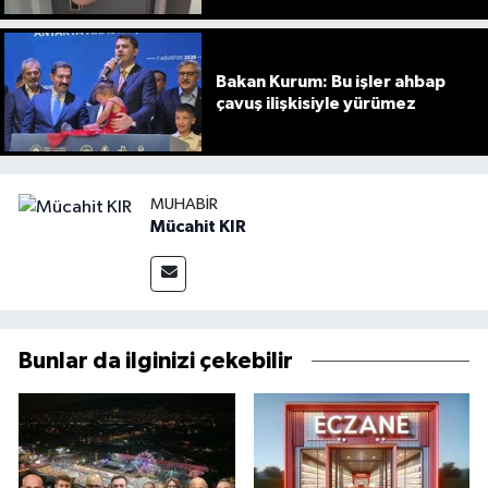
Bakan Kurum: Bu işler ahbap
çavuş ilişkisiyle yürümez
MUHABIR
Mücahit KIR
Bunlar da ilginizi çekebilir