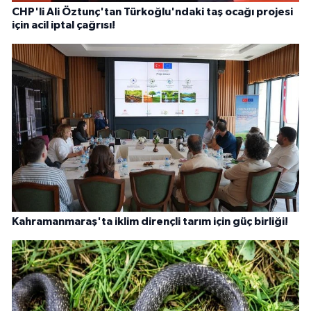
CHP'li Ali Öztunç'tan Türkoğlu'ndaki taş ocağı projesi
için acil iptal çağrısı!
Kahramanmaraş'ta iklim dirençli tarım için güç birliği!