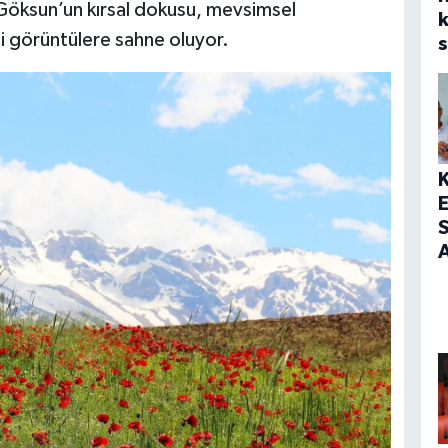
 Göksun’un kırsal dokusu, mevsimsel
bi görüntülere sahne oluyor.
s
S
A