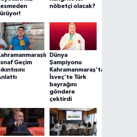
kesmeden
nöbetçi olacak?
ürüyor!
Kahramanmaraşlı
Dünya
Esnaf Geçim
Şampiyonu
ıkıntısını
Kahramanmaraş'tan!
nlattı
İsveç'te Türk
bayrağını
göndere
çektirdi