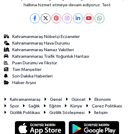
halkına hizmet etmeye devam ediyoruz. Test
Kahramanmaraş Nöbetçi Eczaneler
Kahramanmaraş Hava Durumu
Kahramanmaraş Namaz Vakitleri
Kahramanmaraş Trafik Yoğunluk Haritası
Puan Durumu ve Fikstür
Tüm Manşetler
Son Dakika Haberleri
Haber Arşivi
Kahramanmaraş
Genel
Güncel
Ekonomi
Spor
Sağlık
Eğitim
Künye
Çerez Politikası
Gizlilik Politikası
Gizlilik Sözleşmesi
İletişim