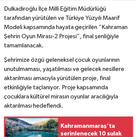
Dulkadiroğlu İlçe Millî Eğitim Müdürlüğü
Teknoloji
tarafından yürütülen ve Türkiye Yüzyılı Maarif
Modeli kapsamında hayata geçirilen “Kahraman
Yaşam
Şehrin Oyun Mirası-2 Projesi”, final şenliğiyle
tamamlanacak.
KAHRAMANMARAŞ
Şehrimize özgü geleneksel çocuk oyunlarının
unutulmaması, yaşatılması ve gelecek nesillere
aktarılması amacıyla yürütülen proje, final
etkinliğiyle taçlanıyor. Proje kapsamında
çocuklara kültürel mirasın oyunlar aracılığıyla
aktarılması hedeflendi.
Kahramanmaraş'ta
serinlenecek 10 sulak