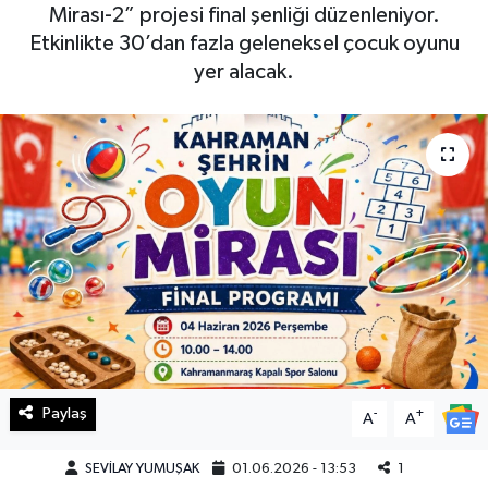
Mirası-2” projesi final şenliği düzenleniyor.
Haberde İnsan
Etkinlikte 30’dan fazla geleneksel çocuk oyunu
yer alacak.
Kültür Sanat
Magazin
Manşet Altı
Manşetler
Resmi İlan
Sağlık
Paylaş
-
+
A
A
Spor
SEVİLAY YUMUŞAK
01.06.2026 - 13:53
1
SürManşet