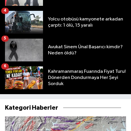
4
Yolcu otobüsü kamyonete arkadan
çarptı: 1 ölü, 15 yaralı
5
Avukat Sinem Ünal Başarıcı kimdir?
Neden öldü?
6
Kahramanmaraş Fuarında Fiyat Turu!
Dönerden Dondurmaya Her Şeyi
Sorduk
Kategori Haberler