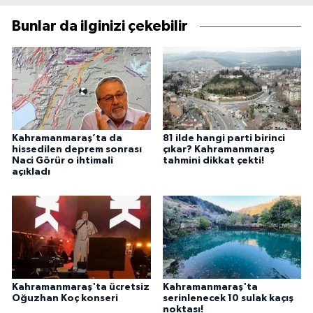
Bunlar da ilginizi çekebilir
Kahramanmaraş’ta da
81 ilde hangi parti birinci
hissedilen deprem sonrası
çıkar? Kahramanmaraş
Naci Görür o ihtimali
tahmini dikkat çekti!
açıkladı
Kahramanmaraş'ta ücretsiz
Kahramanmaraş'ta
Oğuzhan Koç konseri
serinlenecek 10 sulak kaçış
noktası!