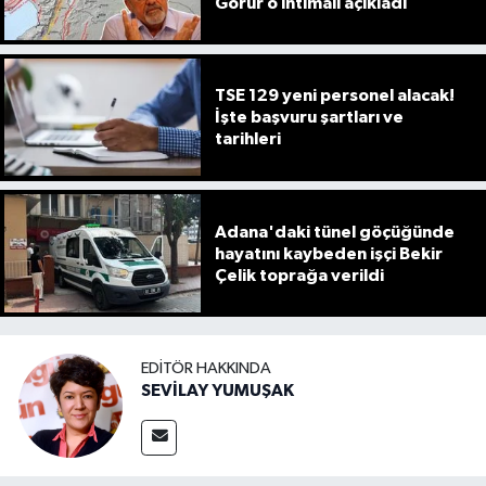
Görür o ihtimali açıkladı
TSE 129 yeni personel alacak!
İşte başvuru şartları ve
tarihleri
Adana'daki tünel göçüğünde
hayatını kaybeden işçi Bekir
Çelik toprağa verildi
EDITÖR HAKKINDA
SEVİLAY YUMUŞAK