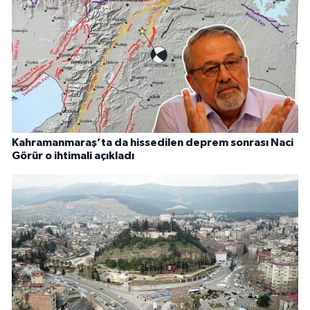
Kahramanmaraş’ta da hissedilen deprem sonrası Naci
Görür o ihtimali açıkladı