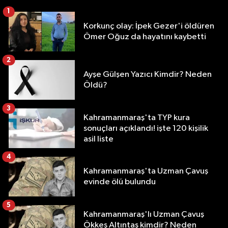
1
Korkunç olay: İpek Gezer'i öldüren
Ömer Oğuz da hayatını kaybetti
2
Ayşe Gülşen Yazıcı Kimdir? Neden
Öldü?
3
Kahramanmaraş'ta TYP kura
sonuçları açıklandı! işte 120 kişilik
asil liste
4
Kahramanmaraş'ta Uzman Çavuş
evinde ölü bulundu
5
Kahramanmaraş'lı Uzman Çavuş
Ökkeş Altıntaş kimdir? Neden