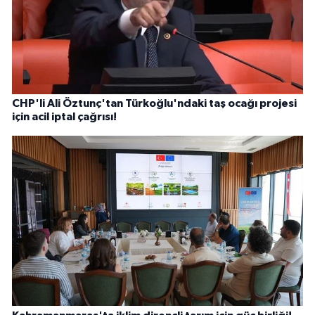
CHP'li Ali Öztunç'tan Türkoğlu'ndaki taş ocağı projesi
için acil iptal çağrısı!