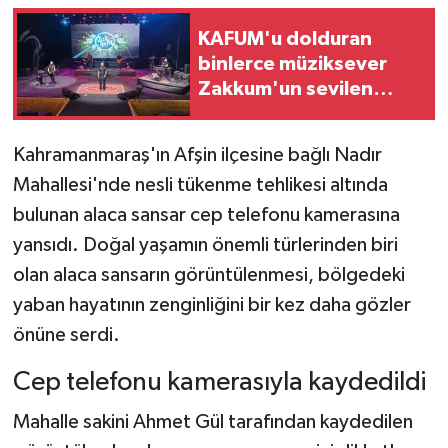
KAFUM'u dolduran
Teknoloji
binlerce müziksever
Zakkum'un sevilen
Yaşam
şarkılarıyla coştu
KAHRAMANMARAŞ
Kahramanmaraş'ın Afşin ilçesine bağlı Nadır
Mahallesi'nde nesli tükenme tehlikesi altında
bulunan alaca sansar cep telefonu kamerasına
yansıdı. Doğal yaşamın önemli türlerinden biri
olan alaca sansarın görüntülenmesi, bölgedeki
yaban hayatının zenginliğini bir kez daha gözler
önüne serdi.
Cep telefonu kamerasıyla kaydedildi
Mahalle sakini Ahmet Gül tarafından kaydedilen