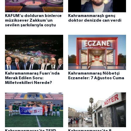
KAFUM'u dolduran binlerce
Kahramanmaraşlı genç
müziksever Zakkum'un
doktor denizde can verdi
sevilen şarkılarıyla coştu
Kahramanmaraş Fuarı'nda
Kahramanmaraş Nöbetçi
Merak Edilen Soru:
Eczaneler: 7 Ağustos Cuma
Milletvekilleri Nerede?
Kahramanmaraş'ta TSYD
Kahramanmaraş’ta 8