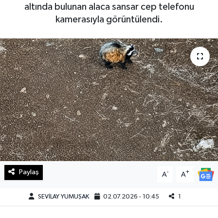
altında bulunan alaca sansar cep telefonu
Haberde İnsan
kamerasıyla görüntülendi.
Kültür Sanat
Magazin
Manşet Altı
Manşetler
Resmi İlan
Sağlık
Paylaş
-
+
A
A
Spor
SEVİLAY YUMUŞAK
02.07.2026 - 10:45
1
SürManşet