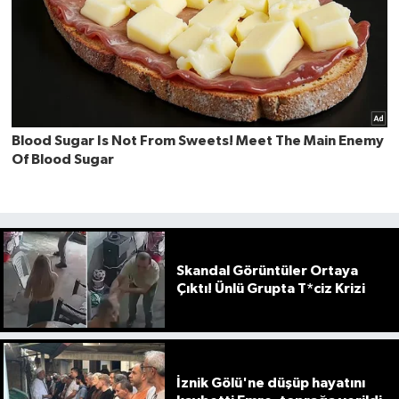
Skandal Görüntüler Ortaya
Çıktı! Ünlü Grupta T*ciz Krizi
İznik Gölü'ne düşüp hayatını