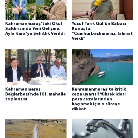
Kahramanmaraş'taki Okul
Yusuf Tarık Gül'ün Babası
Saldırısında Yeni Gelişme:
Konuştu:
Ayla Kara'ya Şehitlik Verildi
"Cumhurbaşkanımız Talimat
Verdi"
Kahramanmaraş
Kahramanmaraş’ta kritik
Bağlarbaşı’nda 101. mahalle
ceza uyarısı! Yüksek idari
toplantısı
para cezalarından
kaçınmak için o süreye
dikkat