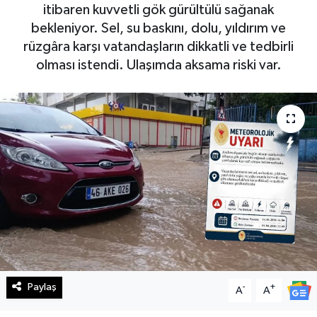
itibaren kuvvetli gök gürültülü sağanak
Haberde İnsan
bekleniyor. Sel, su baskını, dolu, yıldırım ve
rüzgâra karşı vatandaşların dikkatli ve tedbirli
Kültür Sanat
olması istendi. Ulaşımda aksama riski var.
Magazin
Manşet Altı
Manşetler
Resmi İlan
Sağlık
Spor
Paylaş
-
+
A
A
SürManşet