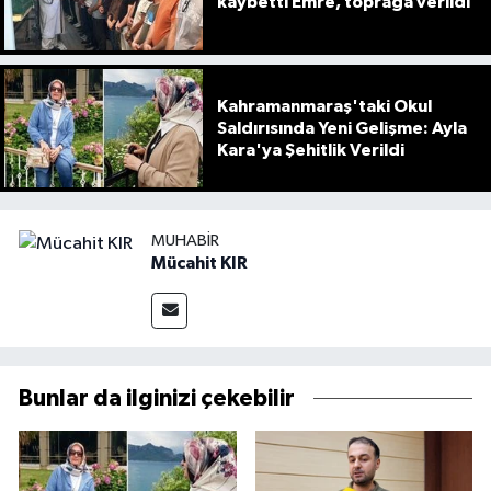
kaybetti Emre, toprağa verildi
Kahramanmaraş'taki Okul
Saldırısında Yeni Gelişme: Ayla
Kara'ya Şehitlik Verildi
MUHABIR
Mücahit KIR
Bunlar da ilginizi çekebilir