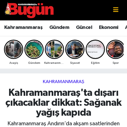
Kahramanmaraş
Kahramanmaraş Nöbetçi Eczaneler
Kahramanmaraş
Gündem
Güncel
Ekonomi
Kahramanmaraş Sokak Röportajları
Kahramanmaraş Hava Durumu
Bilim ve Teknoloji
Kahramanmaraş Namaz Vakitleri
Asayiş
Gündem
Kahramanmaraş
Siyaset
Eğitim
Spor
Çevre
Kahramanmaraş Trafik Yoğunluk Haritası
Eğitim
Süper Lig Puan Durumu ve Fikstür
KAHRAMANMARAŞ
Kahramanmaraş'ta dışarı
Ekonomi
Tüm Manşetler
çıkacaklar dikkat: Sağanak
Genel
Son Dakika Haberleri
yağış kapıda
Güncel
Haber Arşivi
Kahramanmaraş Andırın’da akşam saatlerinden