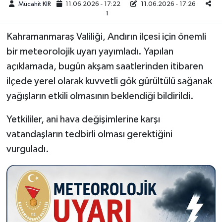
Mücahit KIR
11.06.2026 - 17:22
11.06.2026 - 17:26
1
Teknoloji
Kahramanmaraş Valiliği, Andırın ilçesi için önemli
Yaşam
bir meteorolojik uyarı yayımladı. Yapılan
açıklamada, bugün akşam saatlerinden itibaren
KAHRAMANMARAŞ
ilçede yerel olarak kuvvetli gök gürültülü sağanak
yağışların etkili olmasının beklendiği bildirildi.
Yetkililer, ani hava değişimlerine karşı
vatandaşların tedbirli olması gerektiğini
vurguladı.