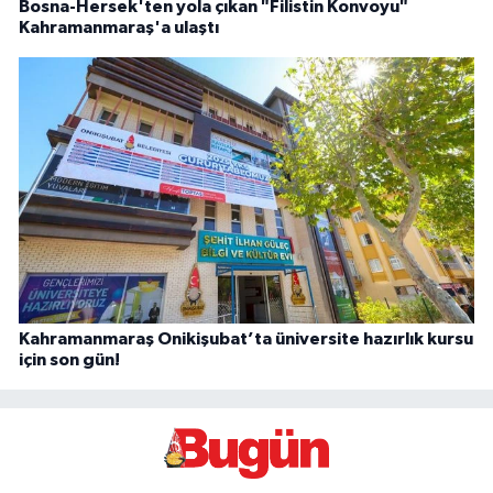
Bosna-Hersek'ten yola çıkan "Filistin Konvoyu"
Kahramanmaraş'a ulaştı
Kahramanmaraş Onikişubat’ta üniversite hazırlık kursu
için son gün!