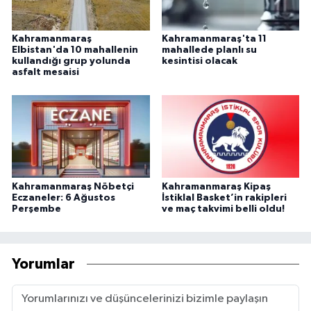
Kahramanmaraş
Kahramanmaraş'ta 11
Elbistan'da 10 mahallenin
mahallede planlı su
kullandığı grup yolunda
kesintisi olacak
asfalt mesaisi
Kahramanmaraş Nöbetçi
Kahramanmaraş Kipaş
Eczaneler: 6 Ağustos
İstiklal Basket’in rakipleri
Perşembe
ve maç takvimi belli oldu!
Yorumlar