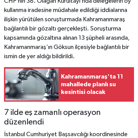
CHP’nin 38. Olağan Kurultayı’nda delegelerin oy
kullanma iradesine müdahale edildiği iddialarına
Teknoloji
ilişkin yürütülen soruşturmada Kahramanmaraş
bağlantılı bir gözaltı gerçekleşti. Soruşturma
Yaşam
kapsamında gözaltına alınan 13 şüpheli arasında,
KAHRAMANMARAŞ
Kahramanmaraş’ın Göksun ilçesiyle bağlantılı bir
ismin de yer aldığı bildirildi.
Kahramanmaraş'ta 11
mahallede planlı su
kesintisi olacak
7 ilde eş zamanlı operasyon
düzenlendi
İstanbul Cumhuriyet Başsavcılığı koordinesinde