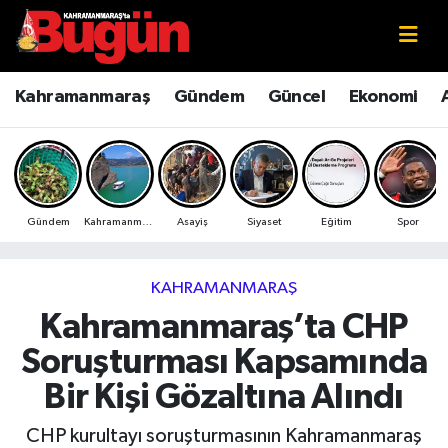
Kahramanmaraş
Kahramanmaraş Nöbetçi Eczaneler
Kahramanmaraş
Gündem
Güncel
Ekonomi
Kahramanmaraş Sokak Röportajları
Kahramanmaraş Hava Durumu
Bilim ve Teknoloji
Kahramanmaraş Namaz Vakitleri
Gündem
Kahramanmaraş
Asayiş
Siyaset
Eğitim
Spor
Çevre
Kahramanmaraş Trafik Yoğunluk Haritası
Eğitim
Süper Lig Puan Durumu ve Fikstür
KAHRAMANMARAŞ
Kahramanmaraş’ta CHP
Ekonomi
Tüm Manşetler
Soruşturması Kapsamında
Genel
Son Dakika Haberleri
Bir Kişi Gözaltına Alındı
Güncel
Haber Arşivi
CHP kurultayı soruşturmasının Kahramanmaraş