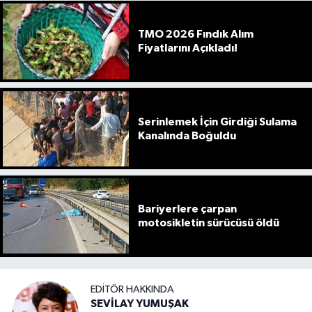
TMO 2026 Fındık Alım
Fiyatlarını Açıkladı!
Serinlemek İçin Girdiği Sulama
Kanalında Boğuldu
Bariyerlere çarpan
motosikletin sürücüsü öldü
EDITÖR HAKKINDA
SEVİLAY YUMUŞAK