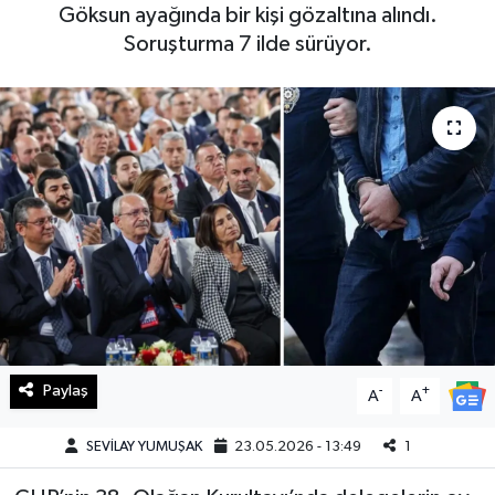
Göksun ayağında bir kişi gözaltına alındı.
Haberde İnsan
Soruşturma 7 ilde sürüyor.
Kültür Sanat
Magazin
Manşet Altı
Manşetler
Resmi İlan
Sağlık
Paylaş
-
+
A
A
Spor
SEVİLAY YUMUŞAK
23.05.2026 - 13:49
1
SürManşet