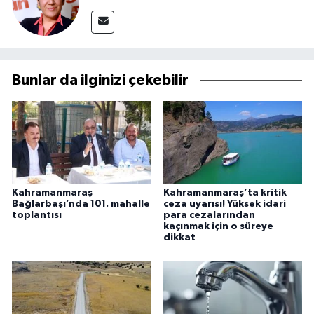
Bunlar da ilginizi çekebilir
Kahramanmaraş
Kahramanmaraş’ta kritik
Bağlarbaşı’nda 101. mahalle
ceza uyarısı! Yüksek idari
toplantısı
para cezalarından
kaçınmak için o süreye
dikkat