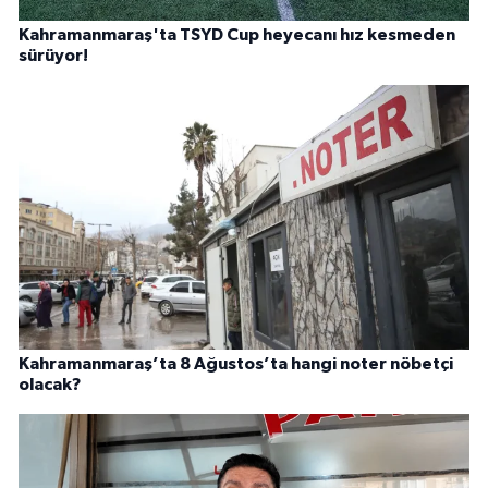
Kahramanmaraş'ta TSYD Cup heyecanı hız kesmeden
sürüyor!
Kahramanmaraş’ta 8 Ağustos’ta hangi noter nöbetçi
olacak?