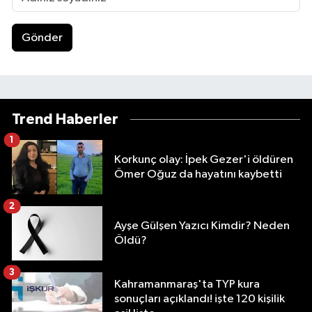
Gönder
Trend Haberler
1
Korkunç olay: İpek Gezer'i öldüren
Ömer Oğuz da hayatını kaybetti
2
Ayşe Gülşen Yazıcı Kimdir? Neden
Öldü?
3
Kahramanmaraş'ta TYP kura
sonuçları açıklandı! işte 120 kişilik