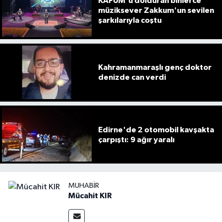
KAFUM'u dolduran binlerce
müziksever Zakkum'un sevilen
şarkılarıyla coştu
Kahramanmaraşlı genç doktor
denizde can verdi
Edirne'de 2 otomobil kavşakta
çarpıştı: 9 ağır yaralı
MUHABIR
Mücahit KIR