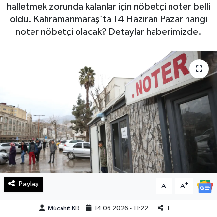
halletmek zorunda kalanlar için nöbetçi noter belli
Haberde İnsan
oldu. Kahramanmaraş’ta 14 Haziran Pazar hangi
noter nöbetçi olacak? Detaylar haberimizde.
Kültür Sanat
Magazin
Manşet Altı
Manşetler
Resmi İlan
Sağlık
Paylaş
-
+
A
A
Spor
Mücahit KIR
14.06.2026 - 11:22
1
SürManşet