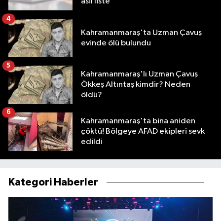
asil liste
4
Kahramanmaraş'ta Uzman Çavuş
evinde ölü bulundu
5
Kahramanmaraş'lı Uzman Çavuş
Ökkeş Altıntaş kimdir? Neden
öldü?
6
Kahramanmaraş'ta bina aniden
çöktü! Bölgeye AFAD ekipleri sevk
edildi
Kategori Haberler