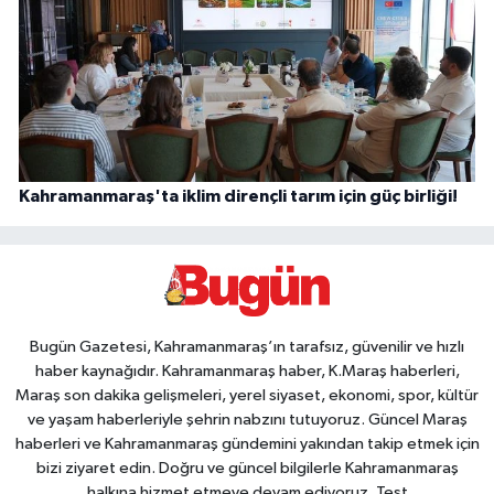
Kahramanmaraş'ta iklim dirençli tarım için güç birliği!
Bugün Gazetesi, Kahramanmaraş’ın tarafsız, güvenilir ve hızlı
haber kaynağıdır. Kahramanmaraş haber, K.Maraş haberleri,
Maraş son dakika gelişmeleri, yerel siyaset, ekonomi, spor, kültür
ve yaşam haberleriyle şehrin nabzını tutuyoruz. Güncel Maraş
haberleri ve Kahramanmaraş gündemini yakından takip etmek için
bizi ziyaret edin. Doğru ve güncel bilgilerle Kahramanmaraş
halkına hizmet etmeye devam ediyoruz. Test