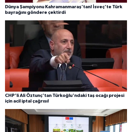
Dünya Şampiyonu Kahramanmaraş'tan! İsveç'te Türk
bayrağını göndere çektirdi
CHP'li Ali Öztunç'tan Türkoğlu'ndaki taş ocağı projesi
için acil iptal çağrısı!