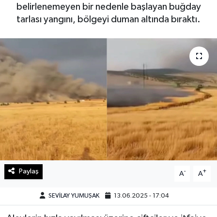
belirlenemeyen bir nedenle başlayan buğday
Haberde İnsan
tarlası yangını, bölgeyi duman altında bıraktı.
Kültür Sanat
Magazin
Manşet Altı
Manşetler
Resmi İlan
Sağlık
Paylaş
-
+
A
A
Spor
SEVİLAY YUMUŞAK
13.06.2025 - 17:04
SürManşet