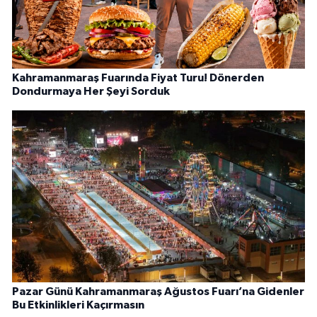
Kahramanmaraş Fuarında Fiyat Turu! Dönerden
Dondurmaya Her Şeyi Sorduk
Pazar Günü Kahramanmaraş Ağustos Fuarı’na Gidenler
Bu Etkinlikleri Kaçırmasın