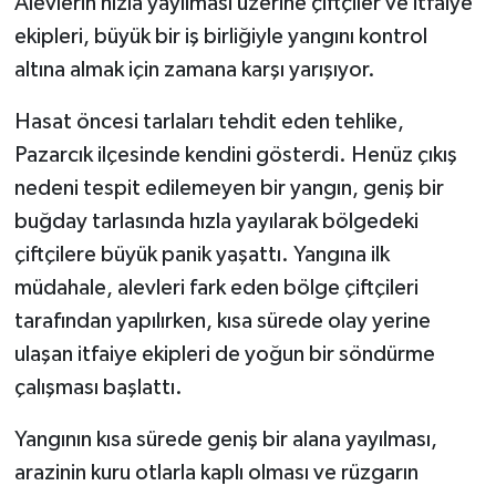
Alevlerin hızla yayılması üzerine çiftçiler ve itfaiye
ekipleri, büyük bir iş birliğiyle yangını kontrol
Teknoloji
altına almak için zamana karşı yarışıyor.
Yaşam
Hasat öncesi tarlaları tehdit eden tehlike,
Pazarcık ilçesinde kendini gösterdi. Henüz çıkış
KAHRAMANMARAŞ
nedeni tespit edilemeyen bir yangın, geniş bir
buğday tarlasında hızla yayılarak bölgedeki
çiftçilere büyük panik yaşattı. Yangına ilk
müdahale, alevleri fark eden bölge çiftçileri
tarafından yapılırken, kısa sürede olay yerine
ulaşan itfaiye ekipleri de yoğun bir söndürme
çalışması başlattı.
Yangının kısa sürede geniş bir alana yayılması,
arazinin kuru otlarla kaplı olması ve rüzgarın