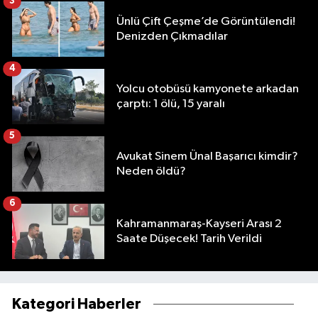
3
Ünlü Çift Çeşme’de Görüntülendi!
Denizden Çıkmadılar
4
Yolcu otobüsü kamyonete arkadan
çarptı: 1 ölü, 15 yaralı
5
Avukat Sinem Ünal Başarıcı kimdir?
Neden öldü?
6
Kahramanmaraş-Kayseri Arası 2
Saate Düşecek! Tarih Verildi
Kategori Haberler