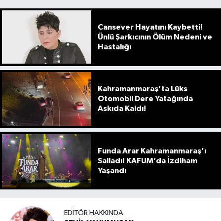
Cansever Hayatını Kaybetti!
Ünlü Şarkıcının Ölüm Nedeni ve
Hastalığı
Kahramanmaraş’ta Lüks
Otomobil Dere Yatağında
Askıda Kaldı!
Funda Arar Kahramanmaraş’ı
Salladı! KAFUM’da İzdiham
Yaşandı
EDITÖR HAKKINDA