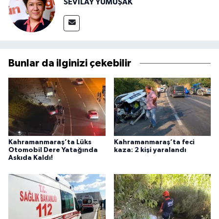
SEVİLAY YUMUŞAK
Bunlar da ilginizi çekebilir
Kahramanmaraş’ta Lüks
Kahramanmaraş’ta feci
Otomobil Dere Yatağında
kaza: 2 kişi yaralandı
Askıda Kaldı!