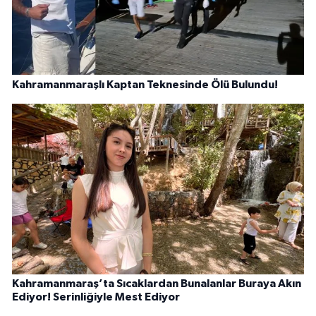
Kahramanmaraşlı Kaptan Teknesinde Ölü Bulundu!
Kahramanmaraş’ta Sıcaklardan Bunalanlar Buraya Akın
Ediyor! Serinliğiyle Mest Ediyor