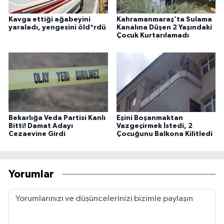
Kavga ettiği ağabeyini
Kahramanmaraş’ta Sulama
yaraladı, yengesini öld*rdü
Kanalına Düşen 2 Yaşındaki
Çocuk Kurtarılamadı
Bekarlığa Veda Partisi Kanlı
Eşini Boşanmaktan
Bitti! Damat Adayı
Vazgeçirmek İstedi, 2
Cezaevine Girdi
Çocuğunu Balkona Kilitledi
Yorumlar