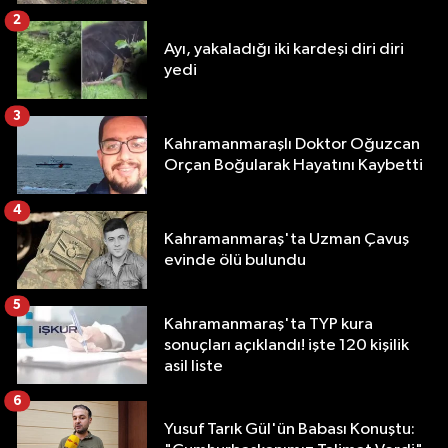
2
Ayı, yakaladığı iki kardeşi diri diri
yedi
3
Kahramanmaraşlı Doktor Oğuzcan
Orçan Boğularak Hayatını Kaybetti
4
Kahramanmaraş'ta Uzman Çavuş
evinde ölü bulundu
5
Kahramanmaraş'ta TYP kura
sonuçları açıklandı! işte 120 kişilik
asil liste
6
Yusuf Tarık Gül'ün Babası Konuştu: