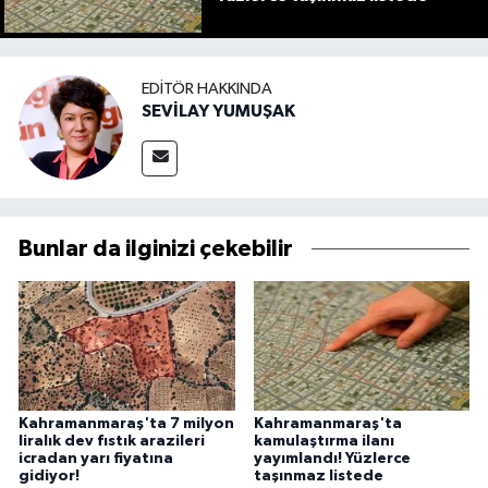
EDITÖR HAKKINDA
SEVİLAY YUMUŞAK
Bunlar da ilginizi çekebilir
Kahramanmaraş'ta 7 milyon
Kahramanmaraş'ta
liralık dev fıstık arazileri
kamulaştırma ilanı
icradan yarı fiyatına
yayımlandı! Yüzlerce
gidiyor!
taşınmaz listede