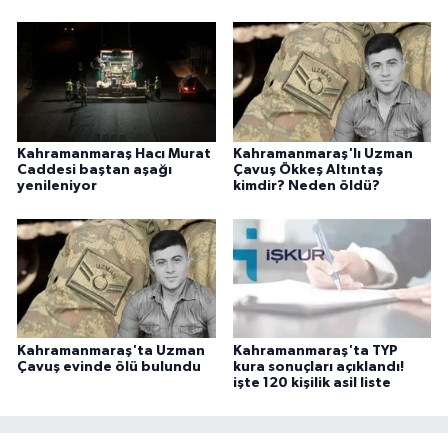
Kahramanmaraş Hacı Murat
Kahramanmaraş'lı Uzman
Caddesi baştan aşağı
Çavuş Ökkeş Altıntaş
yenileniyor
kimdir? Neden öldü?
Kahramanmaraş'ta Uzman
Kahramanmaraş'ta TYP
Çavuş evinde ölü bulundu
kura sonuçları açıklandı!
işte 120 kişilik asil liste