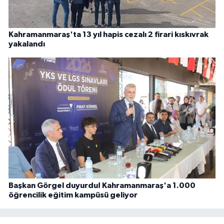
Kahramanmaraş'ta 13 yıl hapis cezalı 2 firari kıskıvrak
yakalandı
Başkan Görgel duyurdu! Kahramanmaraş'a 1.000
öğrencilik eğitim kampüsü geliyor