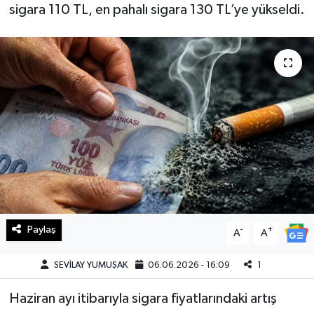
sigara 110 TL, en pahalı sigara 130 TL’ye yükseldi.
Haberde İnsan
Kültür Sanat
Magazin
Manşet Altı
Manşetler
Resmi İlan
Paylaş
-
+
A
A
Sağlık
SEVİLAY YUMUŞAK
06.06.2026 - 16:09
1
Spor
Haziran ayı itibarıyla sigara fiyatlarındaki artış
SürManşet