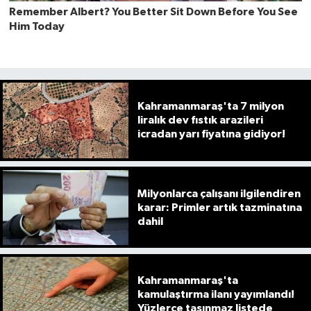
Kahramanmaraş'ta 7 milyon
liralık dev fıstık arazileri
icradan yarı fiyatına gidiyor!
Milyonlarca çalışanı ilgilendiren
karar: Primler artık tazminatına
dahil
Kahramanmaraş'ta
kamulaştırma ilanı yayımlandı!
Yüzlerce taşınmaz listede