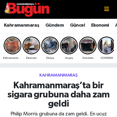
Kahramanmaraş
Kahramanmaraş Nöbetçi Eczaneler
Kahramanmaraş
Gündem
Güncel
Ekonomi
Kahramanmaraş Sokak Röportajları
Kahramanmaraş Hava Durumu
Bilim ve Teknoloji
Kahramanmaraş Namaz Vakitleri
Kahramanmaraş
Ekonomi
Dünya
Asayiş
Gündem
GÜNDEM
Çevre
Kahramanmaraş Trafik Yoğunluk Haritası
Eğitim
Süper Lig Puan Durumu ve Fikstür
KAHRAMANMARAŞ
Kahramanmaraş’ta bir
Ekonomi
Tüm Manşetler
sigara grubuna daha zam
Genel
Son Dakika Haberleri
geldi
Güncel
Haber Arşivi
Philip Morris grubuna da zam geldi. En ucuz