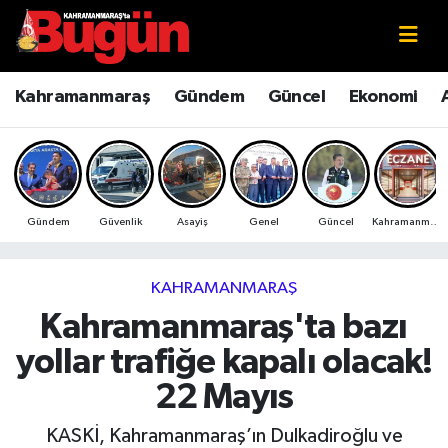
Kahramanmaraş
Kahramanmaraş Nöbetçi Eczaneler
Kahramanmaraş
Gündem
Güncel
Ekonomi
Kahramanmaraş Sokak Röportajları
Kahramanmaraş Hava Durumu
Bilim ve Teknoloji
Kahramanmaraş Namaz Vakitleri
Gündem
Güvenlik
Asayiş
Genel
Güncel
Kahramanmaraş
Çevre
Kahramanmaraş Trafik Yoğunluk Haritası
Eğitim
Süper Lig Puan Durumu ve Fikstür
KAHRAMANMARAŞ
Kahramanmaraş'ta bazı
Ekonomi
Tüm Manşetler
yollar trafiğe kapalı olacak!
Genel
Son Dakika Haberleri
22 Mayıs
Güncel
Haber Arşivi
KASKİ, Kahramanmaraş’ın Dulkadiroğlu ve