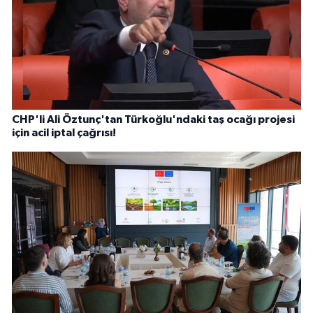
CHP'li Ali Öztunç'tan Türkoğlu'ndaki taş ocağı projesi
için acil iptal çağrısı!