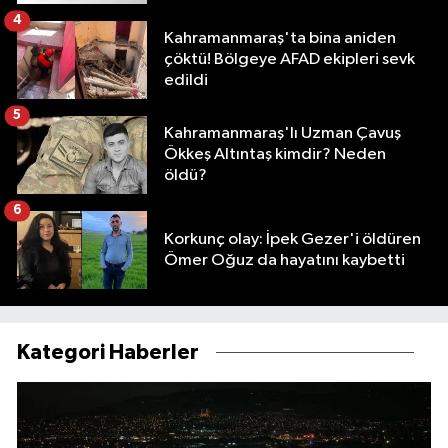
4
Kahramanmaraş'ta bina aniden
çöktü! Bölgeye AFAD ekipleri sevk
edildi
5
Kahramanmaraş'lı Uzman Çavuş
Ökkeş Altıntaş kimdir? Neden
öldü?
6
Korkunç olay: İpek Gezer'i öldüren
Ömer Oğuz da hayatını kaybetti
Kategori Haberler