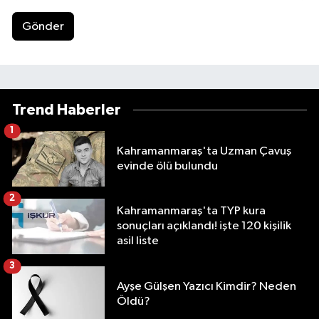
Gönder
Trend Haberler
1
Kahramanmaraş'ta Uzman Çavuş
evinde ölü bulundu
2
Kahramanmaraş'ta TYP kura
sonuçları açıklandı! işte 120 kişilik
asil liste
3
Ayşe Gülşen Yazıcı Kimdir? Neden
Öldü?