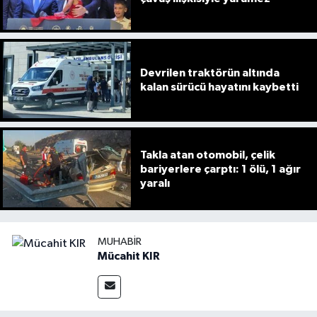
Devrilen traktörün altında
kalan sürücü hayatını kaybetti
Takla atan otomobil, çelik
bariyerlere çarptı: 1 ölü, 1 ağır
yaralı
MUHABIR
Mücahit KIR