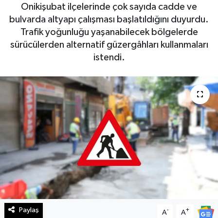
Onikişubat ilçelerinde çok sayıda cadde ve
Haberde İnsan
bulvarda altyapı çalışması başlatıldığını duyurdu.
Trafik yoğunluğu yaşanabilecek bölgelerde
Kültür Sanat
sürücülerden alternatif güzergâhları kullanmaları
istendi.
Magazin
Manşet Altı
Manşetler
Resmi İlan
Sağlık
Spor
Paylaş
-
+
A
A
SürManşet