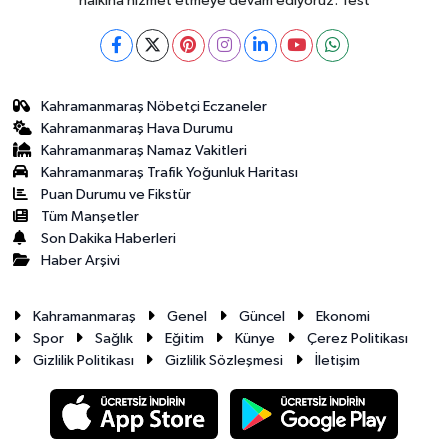
halkına hizmet etmeye devam ediyoruz. Test
Kahramanmaraş Nöbetçi Eczaneler
Kahramanmaraş Hava Durumu
Kahramanmaraş Namaz Vakitleri
Kahramanmaraş Trafik Yoğunluk Haritası
Puan Durumu ve Fikstür
Tüm Manşetler
Son Dakika Haberleri
Haber Arşivi
Kahramanmaraş
Genel
Güncel
Ekonomi
Spor
Sağlık
Eğitim
Künye
Çerez Politikası
Gizlilik Politikası
Gizlilik Sözleşmesi
İletişim