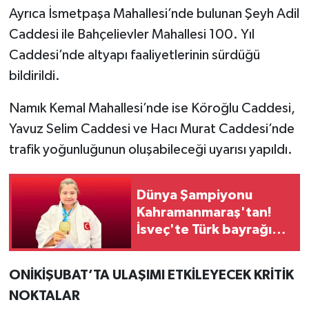
Ayrıca İsmetpaşa Mahallesi’nde bulunan Şeyh Adil
Caddesi ile Bahçelievler Mahallesi 100. Yıl
Caddesi’nde altyapı faaliyetlerinin sürdüğü
bildirildi.
Namık Kemal Mahallesi’nde ise Köroğlu Caddesi,
Yavuz Selim Caddesi ve Hacı Murat Caddesi’nde
trafik yoğunluğunun oluşabileceği uyarısı yapıldı.
Dünya Şampiyonu
Kahramanmaraş'tan!
İsveç'te Türk bayrağını
göndere çektirdi
ONİKİŞUBAT’TA ULAŞIMI ETKİLEYECEK KRİTİK
NOKTALAR