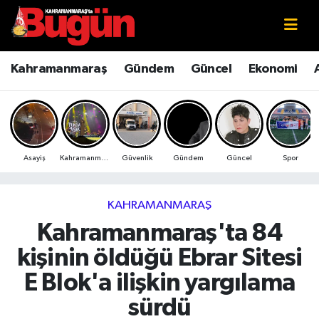
Kahramanmaraş
Kahramanmaraş Nöbetçi Eczaneler
Kahramanmaraş
Gündem
Güncel
Ekonomi
Kahramanmaraş Sokak Röportajları
Kahramanmaraş Hava Durumu
Bilim ve Teknoloji
Kahramanmaraş Namaz Vakitleri
Asayiş
Kahramanmaraş
Güvenlik
Gündem
Güncel
Spor
Çevre
Kahramanmaraş Trafik Yoğunluk Haritası
Eğitim
Süper Lig Puan Durumu ve Fikstür
KAHRAMANMARAŞ
Kahramanmaraş'ta 84
Ekonomi
Tüm Manşetler
kişinin öldüğü Ebrar Sitesi
Genel
Son Dakika Haberleri
E Blok'a ilişkin yargılama
sürdü
Güncel
Haber Arşivi