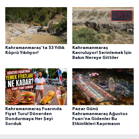
Kahramanmaraş’ta 53 Yıllık
Kahramanmaraş
Köprü Yıkılıyor!
Kavruluyor! Serinlemek İçin
Bakın Nereye Gittiler
Kahramanmaraş Fuarında
Pazar Günü
Fiyat Turu! Dönerden
Kahramanmaraş Ağustos
Dondurmaya Her Şeyi
Fuarı’na Gidenler Bu
Sorduk
Etkinlikleri Kaçırmasın