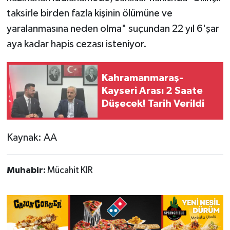
taksirle birden fazla kişinin ölümüne ve
yaralanmasına neden olma" suçundan 22 yıl 6'şar
aya kadar hapis cezası isteniyor.
Kahramanmaraş-
Kayseri Arası 2 Saate
Düşecek! Tarih Verildi
Kaynak: AA
Muhabir:
Mücahit KIR