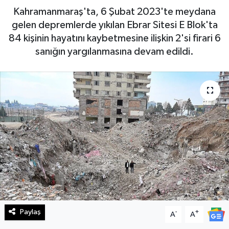
Kahramanmaraş'ta, 6 Şubat 2023'te meydana
Haberde İnsan
gelen depremlerde yıkılan Ebrar Sitesi E Blok'ta
84 kişinin hayatını kaybetmesine ilişkin 2'si firari 6
Kültür Sanat
sanığın yargılanmasına devam edildi.
Magazin
Manşet Altı
Manşetler
Resmi İlan
Sağlık
Spor
Paylaş
-
+
A
A
SürManşet