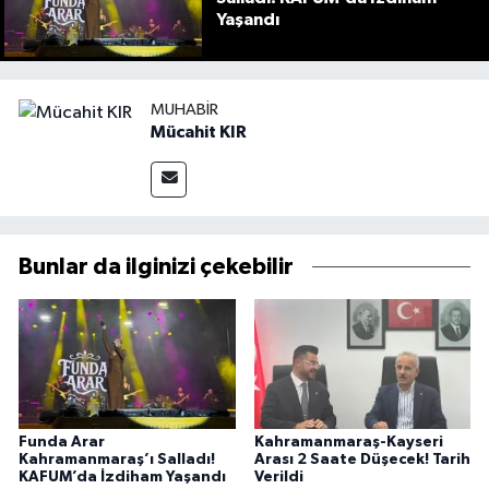
Yaşandı
MUHABIR
Mücahit KIR
Bunlar da ilginizi çekebilir
Funda Arar
Kahramanmaraş-Kayseri
Kahramanmaraş’ı Salladı!
Arası 2 Saate Düşecek! Tarih
KAFUM’da İzdiham Yaşandı
Verildi