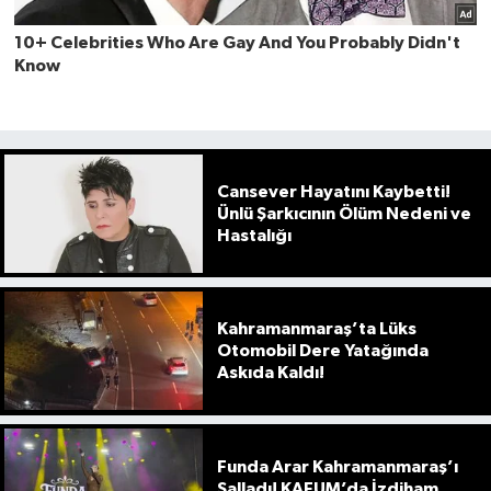
Cansever Hayatını Kaybetti!
Ünlü Şarkıcının Ölüm Nedeni ve
Hastalığı
Kahramanmaraş’ta Lüks
Otomobil Dere Yatağında
Askıda Kaldı!
Funda Arar Kahramanmaraş’ı
Salladı! KAFUM’da İzdiham