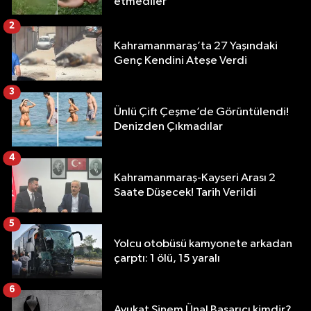
etmediler
2
Kahramanmaraş’ta 27 Yaşındaki
Genç Kendini Ateşe Verdi
3
Ünlü Çift Çeşme’de Görüntülendi!
Denizden Çıkmadılar
4
Kahramanmaraş-Kayseri Arası 2
Saate Düşecek! Tarih Verildi
5
Yolcu otobüsü kamyonete arkadan
çarptı: 1 ölü, 15 yaralı
6
Avukat Sinem Ünal Başarıcı kimdir?