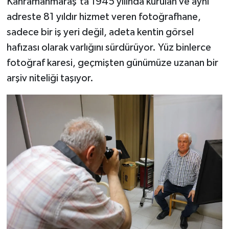
Kahramanmaraş’ta 1945 yılında kurulan ve aynı
adreste 81 yıldır hizmet veren fotoğrafhane,
Teknoloji
sadece bir iş yeri değil, adeta kentin görsel
hafızası olarak varlığını sürdürüyor. Yüz binlerce
Yaşam
fotoğraf karesi, geçmişten günümüze uzanan bir
KAHRAMANMARAŞ
arşiv niteliği taşıyor.