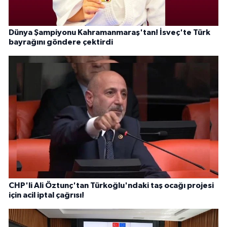
Dünya Şampiyonu Kahramanmaraş'tan! İsveç'te Türk
bayrağını göndere çektirdi
CHP'li Ali Öztunç'tan Türkoğlu'ndaki taş ocağı projesi
için acil iptal çağrısı!