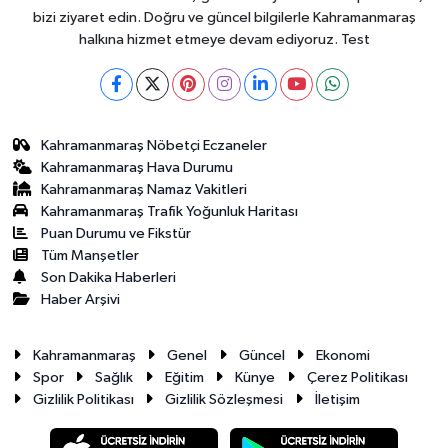
bizi ziyaret edin. Doğru ve güncel bilgilerle Kahramanmaraş
halkına hizmet etmeye devam ediyoruz. Test
Kahramanmaraş Nöbetçi Eczaneler
Kahramanmaraş Hava Durumu
Kahramanmaraş Namaz Vakitleri
Kahramanmaraş Trafik Yoğunluk Haritası
Puan Durumu ve Fikstür
Tüm Manşetler
Son Dakika Haberleri
Haber Arşivi
Kahramanmaraş
Genel
Güncel
Ekonomi
Spor
Sağlık
Eğitim
Künye
Çerez Politikası
Gizlilik Politikası
Gizlilik Sözleşmesi
İletişim