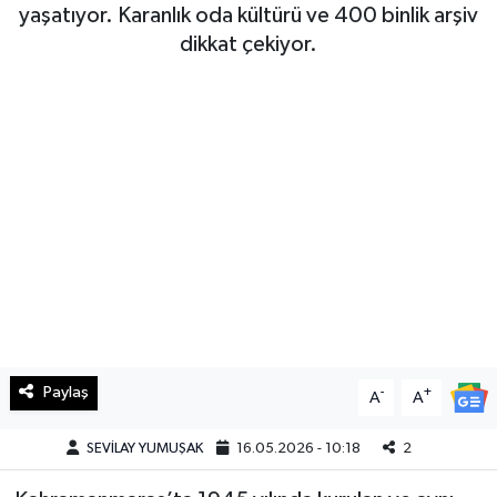
yaşatıyor. Karanlık oda kültürü ve 400 binlik arşiv
Haberde İnsan
dikkat çekiyor.
Kültür Sanat
Magazin
Manşet Altı
Manşetler
Resmi İlan
Sağlık
Paylaş
-
+
A
A
Spor
SEVİLAY YUMUŞAK
16.05.2026 - 10:18
2
SürManşet