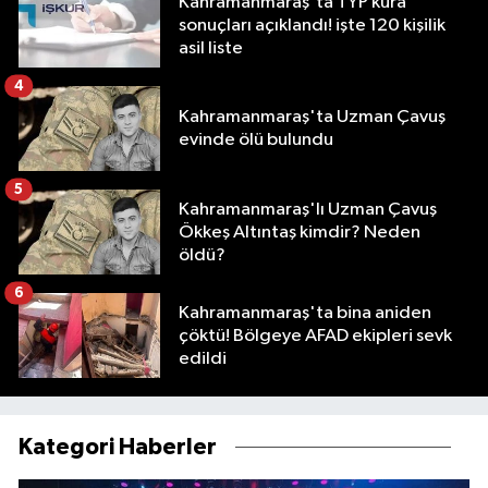
Kahramanmaraş'ta TYP kura
sonuçları açıklandı! işte 120 kişilik
asil liste
4
Kahramanmaraş'ta Uzman Çavuş
evinde ölü bulundu
5
Kahramanmaraş'lı Uzman Çavuş
Ökkeş Altıntaş kimdir? Neden
öldü?
6
Kahramanmaraş'ta bina aniden
çöktü! Bölgeye AFAD ekipleri sevk
edildi
Kategori Haberler