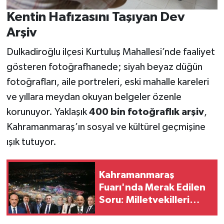
Kentin Hafızasını Taşıyan Dev
Arşiv
Dulkadiroğlu ilçesi Kurtuluş Mahallesi’nde faaliyet
gösteren fotoğrafhanede; siyah beyaz düğün
fotoğrafları, aile portreleri, eski mahalle kareleri
ve yıllara meydan okuyan belgeler özenle
korunuyor. Yaklaşık
400 bin fotoğraflık arşiv
,
Kahramanmaraş’ın sosyal ve kültürel geçmişine
ışık tutuyor.
Kahramanmaraş
Fuarı'nda Merak Edilen
Soru: Milletvekilleri
Nerede?