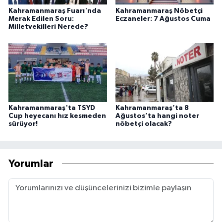
Kahramanmaraş Fuarı'nda
Kahramanmaraş Nöbetçi
Merak Edilen Soru:
Eczaneler: 7 Ağustos Cuma
Milletvekilleri Nerede?
Kahramanmaraş'ta TSYD
Kahramanmaraş’ta 8
Cup heyecanı hız kesmeden
Ağustos’ta hangi noter
sürüyor!
nöbetçi olacak?
Yorumlar