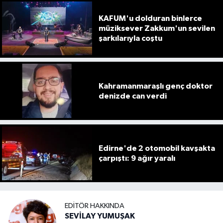
KAFUM'u dolduran binlerce
müziksever Zakkum'un sevilen
şarkılarıyla coştu
Kahramanmaraşlı genç doktor
denizde can verdi
Edirne'de 2 otomobil kavşakta
çarpıştı: 9 ağır yaralı
EDITÖR HAKKINDA
SEVİLAY YUMUŞAK