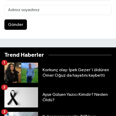
Gönder
Trend Haberler
1
Korkunç olay: İpek Gezer'i öldüren
Ömer Oğuz da hayatını kaybetti
2
Ayşe Gülşen Yazıcı Kimdir? Neden
Öldü?
3