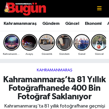
Kahramanmaraş
Kahramanmaraş Nöbetçi Eczaneler
Kahramanmaraş
Gündem
Güncel
Ekonomi
Kahramanmaraş Sokak Röportajları
Kahramanmaraş Hava Durumu
Bilim ve Teknoloji
Kahramanmaraş Namaz Vakitleri
Kahramanmaraş
Asayiş
Güvenlik
Gündem
Genel
Güncel
Çevre
Kahramanmaraş Trafik Yoğunluk Haritası
Eğitim
Süper Lig Puan Durumu ve Fikstür
KAHRAMANMARAŞ
Kahramanmaraş’ta 81 Yıllık
Ekonomi
Tüm Manşetler
Fotoğrafhanede 400 Bin
Genel
Son Dakika Haberleri
Fotoğraf Saklanıyor
Güncel
Haber Arşivi
Kahramanmaraş’ta 81 yıllık fotoğrafhane geçmişi