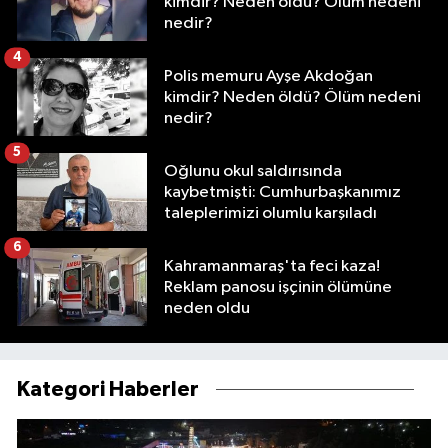
kimdir? Neden öldü? Ölüm nedeni
nedir?
4
Polis memuru Ayşe Akdoğan
kimdir? Neden öldü? Ölüm nedeni
nedir?
5
Oğlunu okul saldırısında
kaybetmişti: Cumhurbaşkanımız
taleplerimizi olumlu karşıladı
6
Kahramanmaraş'ta feci kaza!
Reklam panosu işçinin ölümüne
neden oldu
Kategori Haberler