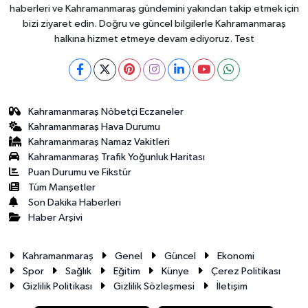
haberleri ve Kahramanmaraş gündemini yakından takip etmek için
bizi ziyaret edin. Doğru ve güncel bilgilerle Kahramanmaraş
halkına hizmet etmeye devam ediyoruz. Test
Kahramanmaraş Nöbetçi Eczaneler
Kahramanmaraş Hava Durumu
Kahramanmaraş Namaz Vakitleri
Kahramanmaraş Trafik Yoğunluk Haritası
Puan Durumu ve Fikstür
Tüm Manşetler
Son Dakika Haberleri
Haber Arşivi
Kahramanmaraş
Genel
Güncel
Ekonomi
Spor
Sağlık
Eğitim
Künye
Çerez Politikası
Gizlilik Politikası
Gizlilik Sözleşmesi
İletişim