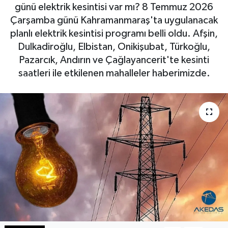
günü elektrik kesintisi var mı? 8 Temmuz 2026
Haberde İnsan
Çarşamba günü Kahramanmaraş'ta uygulanacak
planlı elektrik kesintisi programı belli oldu. Afşin,
Kültür Sanat
Dulkadiroğlu, Elbistan, Onikişubat, Türkoğlu,
Pazarcık, Andırın ve Çağlayancerit'te kesinti
Magazin
saatleri ile etkilenen mahalleler haberimizde.
Manşet Altı
Manşetler
Resmi İlan
Sağlık
Spor
SürManşet