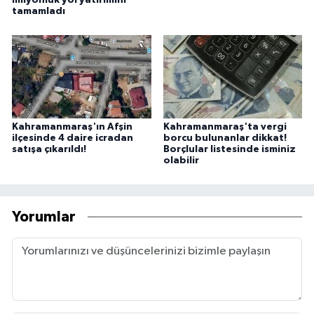
milyonluk yol yatırımını
tamamladı
Kahramanmaraş'ın Afşin
Kahramanmaraş'ta vergi
ilçesinde 4 daire icradan
borcu bulunanlar dikkat!
satışa çıkarıldı!
Borçlular listesinde isminiz
olabilir
Yorumlar