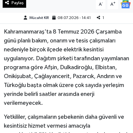
Paylaş
-
+
A
A
Teknoloji
Mücahit KIR
08.07.2026 - 14:41
1
Yaşam
Kahramanmaraş'ta 8 Temmuz 2026 Çarşamba
günü planlı bakım, onarım ve tesis çalışmaları
KAHRAMANMARAŞ
nedeniyle birçok ilçede elektrik kesintisi
uygulanıyor. Dağıtım şirketi tarafından yayımlanan
programa göre Afşin, Dulkadiroğlu, Elbistan,
Onikişubat, Çağlayancerit, Pazarcık, Andırın ve
Türkoğlu başta olmak üzere çok sayıda yerleşim
yerinde belirli saatler arasında enerji
verilemeyecek.
Yetkililer, çalışmaların şebekenin daha güvenli ve
kesintisiz hizmet vermesi amacıyla