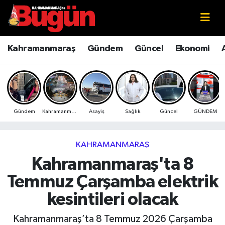
Kahramanmaraş
Kahramanmaraş Nöbetçi Eczaneler
Kahramanmaraş
Gündem
Güncel
Ekonomi
Kahramanmaraş Sokak Röportajları
Kahramanmaraş Hava Durumu
Bilim ve Teknoloji
Kahramanmaraş Namaz Vakitleri
Gündem
Kahramanmaraş
Asayiş
Sağlık
Güncel
GÜNDEM
Çevre
Kahramanmaraş Trafik Yoğunluk Haritası
Eğitim
Süper Lig Puan Durumu ve Fikstür
KAHRAMANMARAŞ
Kahramanmaraş'ta 8
Ekonomi
Tüm Manşetler
Temmuz Çarşamba elektrik
Genel
Son Dakika Haberleri
kesintileri olacak
Güncel
Haber Arşivi
Kahramanmaraş’ta 8 Temmuz 2026 Çarşamba