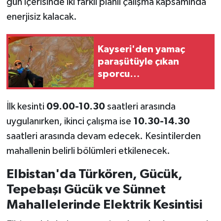
gün içerisinde iki farklı planlı çalışma kapsamında
enerjisiz kalacak.
Kayseri'den yamaç
paraşütüyle çıkan
sporcu
Kahramanmaraş'a ulaştı
İlk kesinti
09.00-10.30
saatleri arasında
uygulanırken, ikinci çalışma ise
10.30-14.30
saatleri arasında devam edecek. Kesintilerden
mahallenin belirli bölümleri etkilenecek.
Elbistan'da Türkören, Gücük,
Tepebaşı Gücük ve Sünnet
Mahallelerinde Elektrik Kesintisi