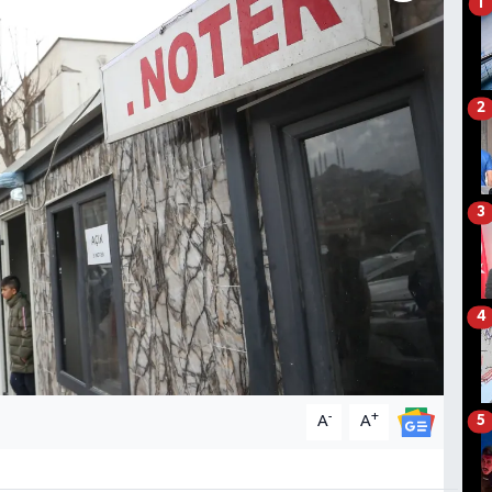
1
2
3
4
-
+
A
A
5