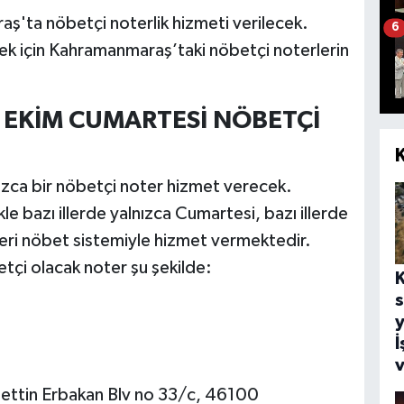
'ta nöbetçi noterlik hizmeti verilecek.
6
mek için Kahramanmaraş’taki nöbetçi noterlerin
EKİM CUMARTESİ NÖBETÇİ
zca bir nöbetçi noter hizmet verecek.
kle bazı illerde yalnızca Cumartesi, bazı illerde
ri nöbet sistemiyle hizmet vermektedir.
çi olacak noter şu şekilde:
y
İ
v
cmettin Erbakan Blv no 33/c, 46100