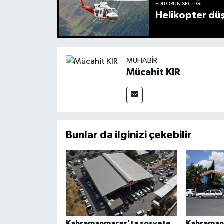
EDITÖRÜN SEÇTIĞI
Helikopter düş
MUHABIR
Mücahit KIR
Bunlar da ilginizi çekebilir
Kahramanmaraş'ta sosyete
Kahraman