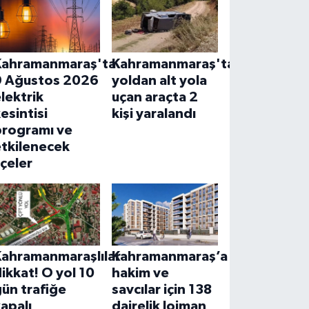
Kahramanmaraş'ta
Kahramanmaraş'ta üst
9 Ağustos 2026
yoldan alt yola
lektrik
uçan araçta 2
esintisi
kişi yaralandı
programı ve
etkilenecek
lçeler
Kahramanmaraşlılar
Kahramanmaraş’a
ikkat! O yol 10
hakim ve
ün trafiğe
savcılar için 138
apalı
dairelik lojman