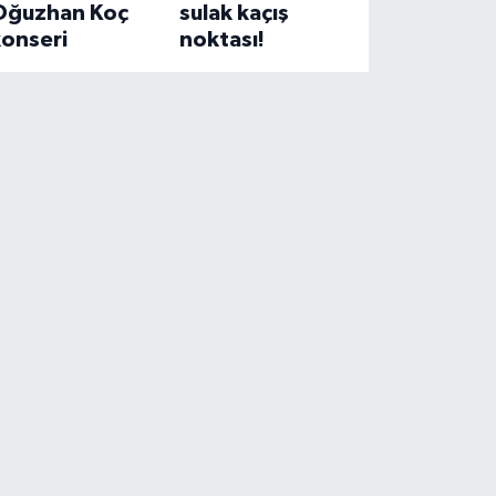
Oğuzhan Koç
sulak kaçış
konseri
noktası!