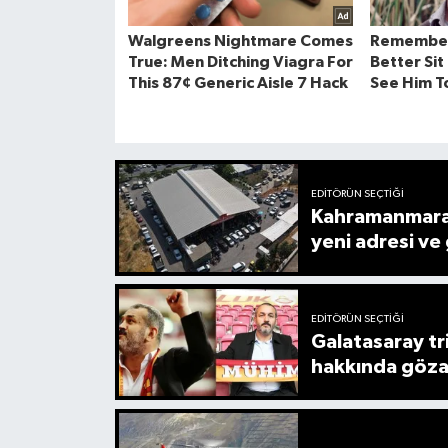
EDITÖRÜN SEÇTIĞI
Kahramanmaraş'
yeni adresi ve 
EDITÖRÜN SEÇTIĞI
Galatasaray tr
hakkında gözal