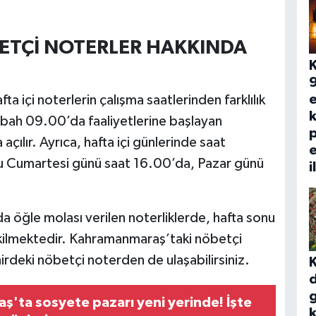
TÇİ NOTERLER HAKKINDA
e
ta içi noterlerin çalışma saatlerinden farklılık
k
abah 09.00’da faaliyetlerine başlayan
çılır. Ayrıca, hafta içi günlerinde saat
u Cumartesi günü saat 16.00’da, Pazar günü
i
da öğle molası verilen noterliklerde, hafta sonu
kilmektedir. Kahramanmaraş’taki nöbetçi
hirdeki nöbetçi noterden de ulaşabilirsiniz.
d
g
'ta sosyete pazarı yeni yerinde! İşte
k