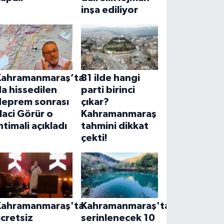
inşa ediliyor
Kahramanmaraş’ta
81 ilde hangi
a hissedilen
parti birinci
deprem sonrası
çıkar?
aci Görür o
Kahramanmaraş
htimali açıkladı
tahmini dikkat
çekti!
Kahramanmaraş'ta
Kahramanmaraş'ta
cretsiz
serinlenecek 10