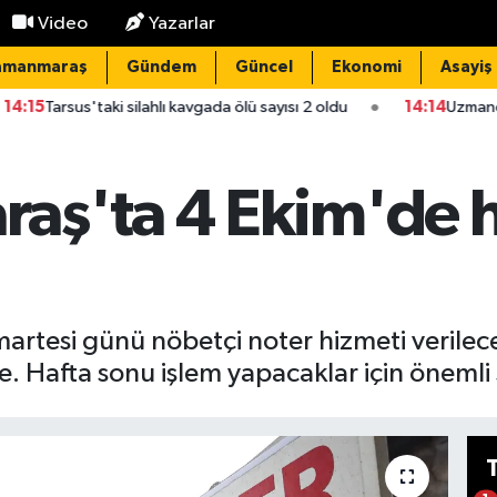
Video
Yazarlar
amanmaraş
Gündem
Güncel
Ekonomi
Asayiş
 silahlı kavgada ölü sayısı 2 oldu
14:14
Uzmandan boyun ve bel a
ş'ta 4 Ekim'de h
tesi günü nöbetçi noter hizmeti verilecek
. Hafta sonu işlem yapacaklar için önemli 