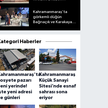
tutuklandı
Kahramanmaraş'ta
görkemli düğün
Bağrıaçık ve Karakaya
ailelerinin mutlu günü
Kategori Haberler
Kahramanmaraş'ta
Kahramanmaraş
sosyete pazarı
Küçük Sanayi
eni yerinde!
Sitesi’nde esnaf
şte yeni adresi
sahrası sona
e günleri
eriyor