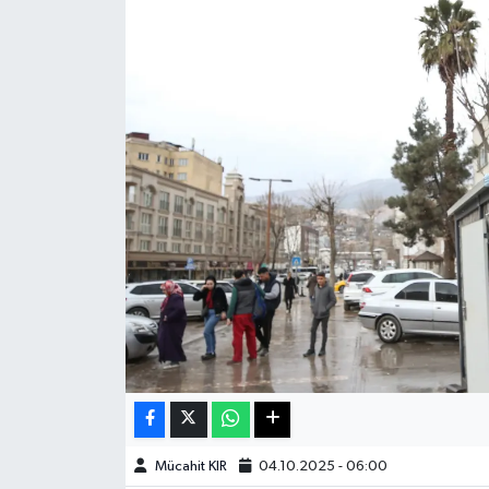
Haberde İnsan
Kültür Sanat
Magazin
Manşet Altı
Manşetler
Resmi İlan
Sağlık
Spor
Mücahit KIR
04.10.2025 - 06:00
SürManşet