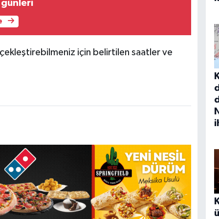
 günleri
e
ekleştirebilmeniz için belirtilen saatler ve
d
N
i
ü