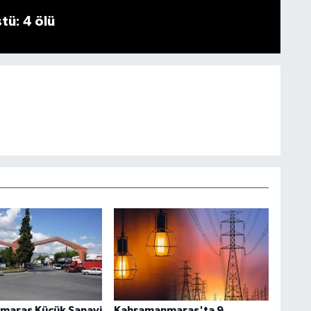
tü: 4 ölü
maraş Küçük Sanayi
Kahramanmaraş'ta 9