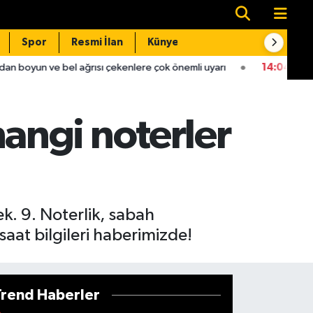
Spor
Resmi İlan
Künye
İletişim
ğrısı çekenlere çok önemli uyarı
14:04
Gaziantep'teki deprem
angi noterler
. 9. Noterlik, sabah
saat bilgileri haberimizde!
Trend Haberler