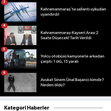
3
Kahramanmaraş'ta sallantı uykudan
uyandırdı!
4
Kahramanmaraş-Kayseri Arası 2
Saate Düşecek! Tarih Verildi
5
Yolcu otobüsü kamyonete arkadan
çarptı: 1 ölü, 15 yaralı
6
Avukat Sinem Ünal Başarıcı kimdir?
Neden öldü?
Kategori Haberler