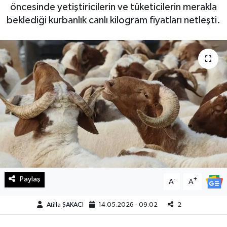
öncesinde yetiştiricilerin ve tüketicilerin merakla
Haberde İnsan
beklediği kurbanlık canlı kilogram fiyatları netleşti.
Kültür Sanat
Magazin
Manşet Altı
Manşetler
Resmi İlan
Sağlık
Paylaş
-
+
A
A
Spor
Atilla ŞAKACI
14.05.2026 - 09:02
2
SürManşet