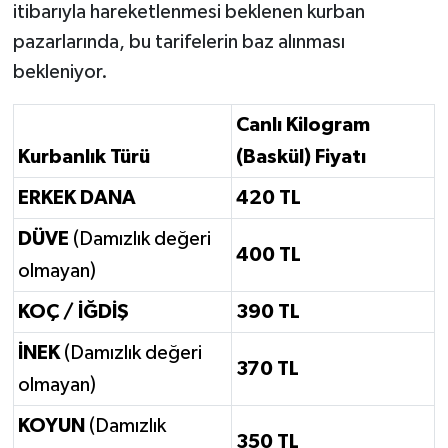
itibarıyla hareketlenmesi beklenen kurban
pazarlarında, bu tarifelerin baz alınması
bekleniyor.
Canlı Kilogram
Kurbanlık Türü
(Baskül) Fiyatı
ERKEK DANA
420 TL
DÜVE
(Damızlık değeri
400 TL
olmayan)
KOÇ / İĞDİŞ
390 TL
İNEK
(Damızlık değeri
370 TL
olmayan)
KOYUN
(Damızlık
350 TL