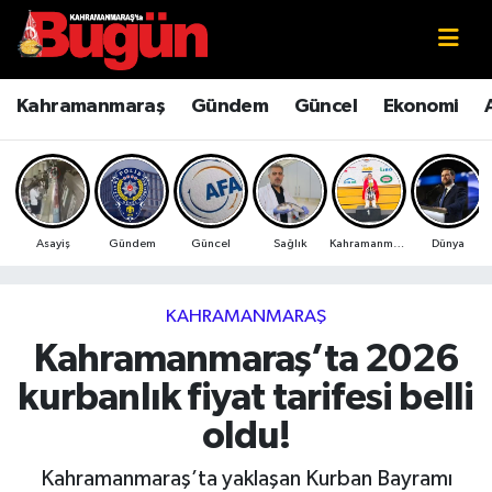
Kahramanmaraş
Kahramanmaraş Nöbetçi Eczaneler
Kahramanmaraş
Gündem
Güncel
Ekonomi
Kahramanmaraş Sokak Röportajları
Kahramanmaraş Hava Durumu
Bilim ve Teknoloji
Kahramanmaraş Namaz Vakitleri
Asayiş
Gündem
Güncel
Sağlık
Kahramanmaraş
Dünya
Çevre
Kahramanmaraş Trafik Yoğunluk Haritası
Eğitim
Süper Lig Puan Durumu ve Fikstür
KAHRAMANMARAŞ
Kahramanmaraş’ta 2026
Ekonomi
Tüm Manşetler
kurbanlık fiyat tarifesi belli
Genel
Son Dakika Haberleri
oldu!
Güncel
Haber Arşivi
Kahramanmaraş’ta yaklaşan Kurban Bayramı