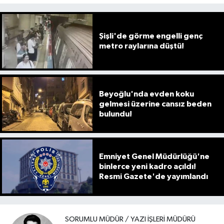
Şişli'de görme engelli genç
metro raylarına düştü!
Beyoğlu'nda evden koku
gelmesi üzerine cansız beden
bulundu!
Emniyet Genel Müdürlüğü'ne
binlerce yeni kadro açıldı!
Resmi Gazete'de yayımlandı
SORUMLU MÜDÜR / YAZI İŞLERI MÜDÜRÜ