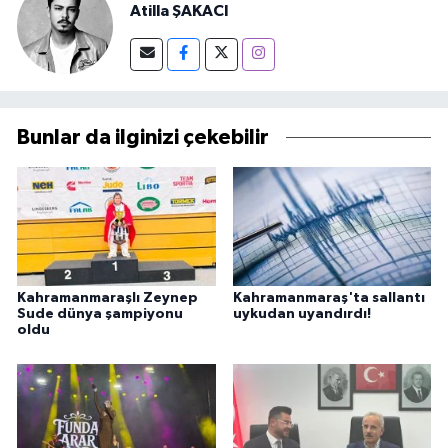
Atilla ŞAKACI
Bunlar da ilginizi çekebilir
Kahramanmaraşlı Zeynep
Kahramanmaraş'ta sallantı
Sude dünya şampiyonu
uykudan uyandırdı!
oldu