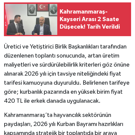
Kahramanmaraş-
Teknoloji
Kayseri Arası 2 Saate
Düşecek! Tarih Verildi
Yaşam
KAHRAMANMARAŞ
Üretici ve Yetiştirici Birlik Başkanlıkları tarafından
düzenlenen toplantı sonucunda, artan üretim
maliyetleri ve sürdürülebilirlik kriterleri göz önüne
alınarak 2026 yılı için tavsiye niteliğindeki fiyat
tarifesi kamuoyuna duyuruldu. Belirlenen tarifeye
göre; kurbanlık pazarında en yüksek birim fiyat
420 TL ile erkek danada uygulanacak.
Kahramanmaraş’ta hayvancılık sektörünün
paydaşları, 2026 yılı Kurban Bayramı hazırlıkları
kapsamında stratejik bir toplantıda bir araya