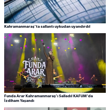
Kahramanmaraş'ta sallantı uykudan uyandırdı!
Funda Arar Kahramanmaraş’ı Salladı! KAFUM’da
İzdiham Yaşandı