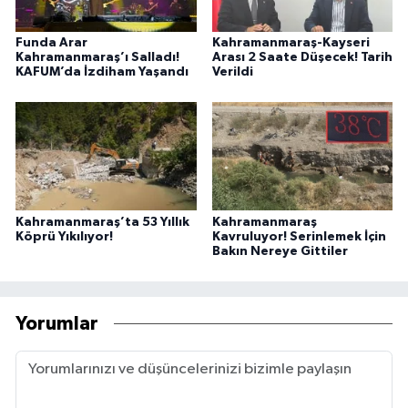
Funda Arar
Kahramanmaraş-Kayseri
Kahramanmaraş’ı Salladı!
Arası 2 Saate Düşecek! Tarih
KAFUM’da İzdiham Yaşandı
Verildi
Kahramanmaraş’ta 53 Yıllık
Kahramanmaraş
Köprü Yıkılıyor!
Kavruluyor! Serinlemek İçin
Bakın Nereye Gittiler
Yorumlar