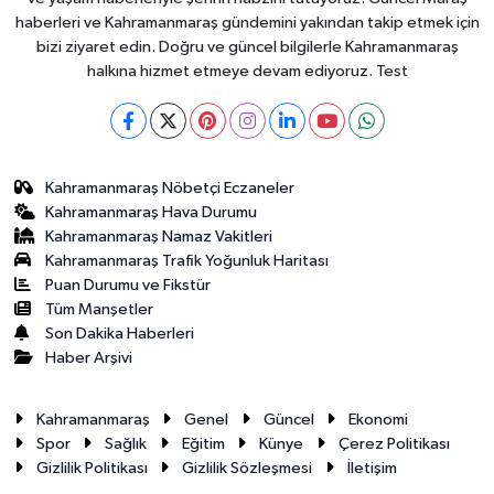
haberleri ve Kahramanmaraş gündemini yakından takip etmek için
bizi ziyaret edin. Doğru ve güncel bilgilerle Kahramanmaraş
halkına hizmet etmeye devam ediyoruz. Test
Kahramanmaraş Nöbetçi Eczaneler
Kahramanmaraş Hava Durumu
Kahramanmaraş Namaz Vakitleri
Kahramanmaraş Trafik Yoğunluk Haritası
Puan Durumu ve Fikstür
Tüm Manşetler
Son Dakika Haberleri
Haber Arşivi
Kahramanmaraş
Genel
Güncel
Ekonomi
Spor
Sağlık
Eğitim
Künye
Çerez Politikası
Gizlilik Politikası
Gizlilik Sözleşmesi
İletişim