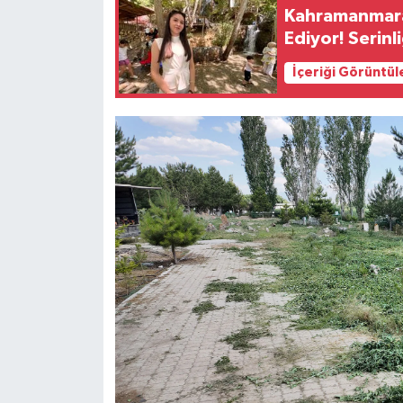
Kahramanmaraş
Ediyor! Serinl
İçeriği Görüntül