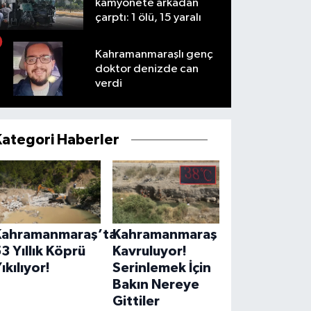
kamyonete arkadan
çarptı: 1 ölü, 15 yaralı
Kahramanmaraşlı genç
doktor denizde can
verdi
Kategori Haberler
Kahramanmaraş’ta
Kahramanmaraş
3 Yıllık Köprü
Kavruluyor!
ıkılıyor!
Serinlemek İçin
Bakın Nereye
Gittiler