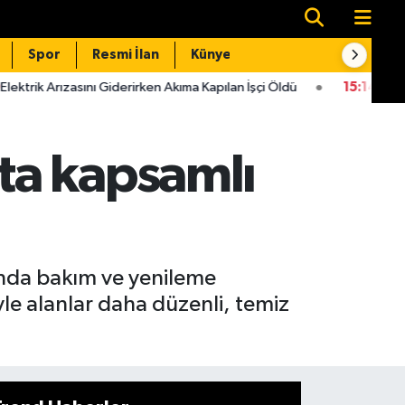
Spor
Resmi İlan
Künye
İletişim
 Giderirken Akıma Kapılan İşçi Öldü
15:14
Kahramanmaraş'ta kayb
ta kapsamlı
ında bakım ve yenileme
le alanlar daha düzenli, temiz