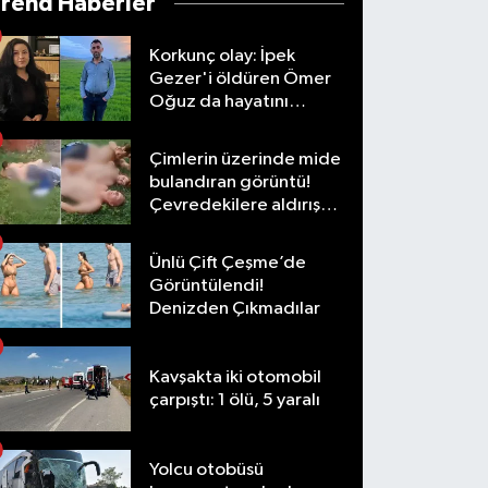
Trend Haberler
Korkunç olay: İpek
Gezer'i öldüren Ömer
Oğuz da hayatını
kaybetti
Çimlerin üzerinde mide
bulandıran görüntü!
Çevredekilere aldırış
etmediler
Ünlü Çift Çeşme’de
Görüntülendi!
Denizden Çıkmadılar
Kavşakta iki otomobil
çarpıştı: 1 ölü, 5 yaralı
Yolcu otobüsü