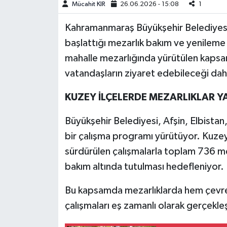
Mücahit KIR
26.06.2026 - 15:08
1
Teknoloji
Kahramanmaraş Büyükşehir Belediyesi,
başlattığı mezarlık bakım ve yenileme ç
Yaşam
mahalle mezarlığında yürütülen kapsa
vatandaşların ziyaret edebileceği daha
KAHRAMANMARAŞ
KUZEY İLÇELERDE MEZARLIKLAR 
Büyükşehir Belediyesi, Afşin, Elbistan
bir çalışma programı yürütüyor. Kuzey
sürdürülen çalışmalarla toplam 736 me
bakım altında tutulması hedefleniyor.
Bu kapsamda mezarlıklarda hem çevre
çalışmaları eş zamanlı olarak gerçekleşt