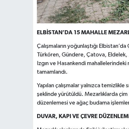
ELBİSTAN’DA 15 MAHALLE MEZAR
Çalışmaların yoğunlaştığı Elbistan’da Ç
Türkören, Gündere, Çatova, Eldelek, 
Izgın ve Hasankendi mahallelerindeki 
tamamlandı.
Yapılan çalışmalar yalnızca temizlikle 
şeklinde yürütüldü. Mezarlıklarda çim 
düzenlemesi ve ağaç budama işlemleri t
DUVAR, KAPI VE ÇEVRE DÜZENLEME