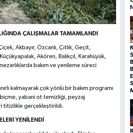
LIĞINDA ÇALIŞMALAR TAMAMLANDI
içek, Akbayır, Özcanlı, Çıtlık, Geçit,
S
Küçükyapalak, Akören, Balıkçıl, Karahüyük,
B
mezarlıklarda bakım ve yenileme süreci
E
S
sınırlı kalmayarak çok yönlü bir bakım programı
biçme, yabani ot temizliği, peyzaj
itizlikle gerçekleştirildi.
LERİ YENİLENDİ