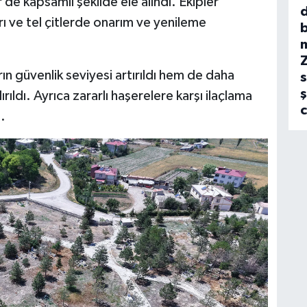
r de kapsamlı şekilde ele alındı. Ekipler
arı ve tel çitlerde onarım ve yenileme
b
rın güvenlik seviyesi artırıldı hem de daha
s
ş
ıldı. Ayrıca zararlı haşerelere karşı ilaçlama
.