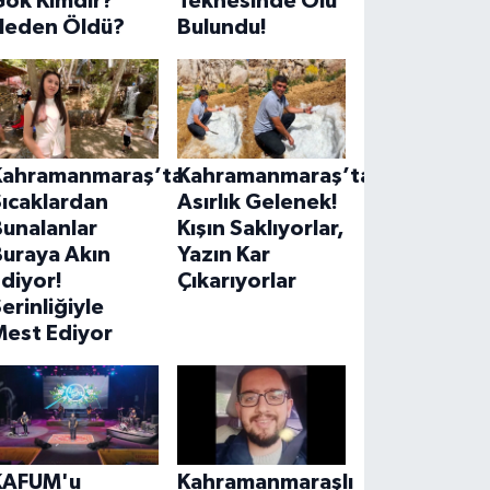
Gök Kimdir?
Teknesinde Ölü
Neden Öldü?
Bulundu!
Kahramanmaraş’ta
Kahramanmaraş’ta
ıcaklardan
Asırlık Gelenek!
unalanlar
Kışın Saklıyorlar,
Buraya Akın
Yazın Kar
diyor!
Çıkarıyorlar
erinliğiyle
Mest Ediyor
KAFUM'u
Kahramanmaraşlı