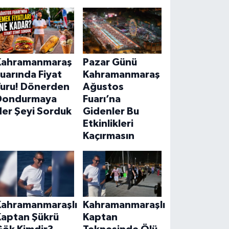
Kahramanmaraş
Pazar Günü
uarında Fiyat
Kahramanmaraş
Turu! Dönerden
Ağustos
Dondurmaya
Fuarı’na
Her Şeyi Sorduk
Gidenler Bu
Etkinlikleri
Kaçırmasın
Kahramanmaraşlı
Kahramanmaraşlı
Kaptan Şükrü
Kaptan