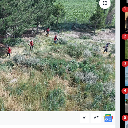
1
2
3
4
-
+
A
A
5