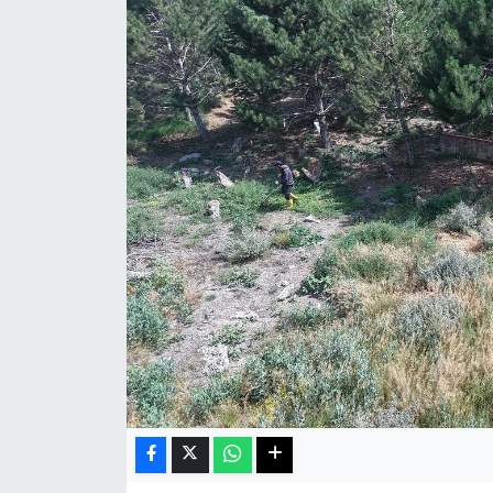
Haberde İnsan
Kültür Sanat
Magazin
Manşet Altı
Manşetler
Resmi İlan
Sağlık
Spor
SürManşet