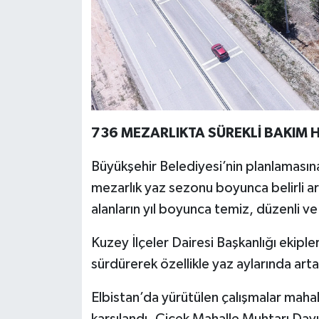
736 MEZARLIKTA SÜREKLİ BAKIM H
Büyükşehir Belediyesi’nin planlamasın
mezarlık yaz sezonu boyunca belirli ar
alanların yıl boyunca temiz, düzenli v
Kuzey İlçeler Dairesi Başkanlığı ekipler
sürdürerek özellikle yaz aylarında arta
Elbistan’da yürütülen çalışmalar maha
karşılandı. Çiçek Mahalle Muhtarı Dav