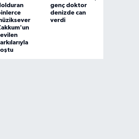
dolduran
genç doktor
inlerce
denizde can
müziksever
verdi
Zakkum'un
evilen
arkılarıyla
coştu