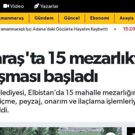
Video
Yazarlar
amanmaraş
Gündem
Güncel
Ekonomi
Asayiş
 Adana’daki Göçükte Hayatını Kaybetti
15:20
Elektrik Arızasını
ş'ta 15 mezarlık
şması başladı
diyesi, Elbistan’da 15 mahalle mezarlığ
çme, peyzaj, onarım ve ilaçlama işlemleriy
ldi.