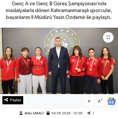
Genç A ve Genç B Güreş Şampiyonası’nda
Haberde İnsan
madalyalarla dönen Kahramanmaraşlı sporcular,
başarılarını İl Müdürü Yasin Özdemir ile paylaştı.
Kültür Sanat
Magazin
Manşet Altı
Manşetler
Resmi İlan
Sağlık
Paylaş
-
+
A
A
Spor
Atilla ŞAKACI
04.06.2026 - 10:59
1
SürManşet