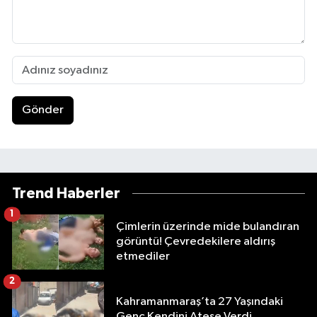
Gönder
Trend Haberler
1
Çimlerin üzerinde mide bulandıran
görüntü! Çevredekilere aldırış
etmediler
2
Kahramanmaraş’ta 27 Yaşındaki
Genç Kendini Ateşe Verdi