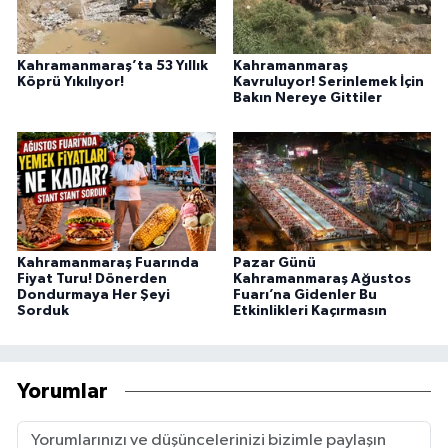
Kahramanmaraş’ta 53 Yıllık
Kahramanmaraş
Köprü Yıkılıyor!
Kavruluyor! Serinlemek İçin
Bakın Nereye Gittiler
Kahramanmaraş Fuarında
Pazar Günü
Fiyat Turu! Dönerden
Kahramanmaraş Ağustos
Dondurmaya Her Şeyi
Fuarı’na Gidenler Bu
Sorduk
Etkinlikleri Kaçırmasın
Yorumlar