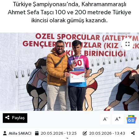
Türkiye Şampiyonası'nda, Kahramanmaraşlı
Haberde İnsan
Ahmet Sefa Taşcı 100 ve 200 metrede Türkiye
ikincisi olarak gümüş kazandı.
Kültür Sanat
Magazin
Manşet Altı
Manşetler
Resmi İlan
Sağlık
Paylaş
-
+
A
A
Spor
Atilla ŞAKACI
20.05.2026 - 13:25
20.05.2026 - 13:43
SürManşet