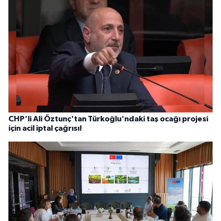
CHP'li Ali Öztunç'tan Türkoğlu'ndaki taş ocağı projesi
için acil iptal çağrısı!