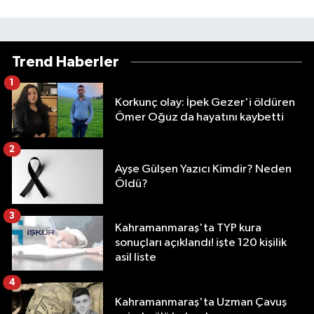
Trend Haberler
1
Korkunç olay: İpek Gezer'i öldüren
Ömer Oğuz da hayatını kaybetti
2
Ayşe Gülşen Yazıcı Kimdir? Neden
Öldü?
3
Kahramanmaraş'ta TYP kura
sonuçları açıklandı! işte 120 kişilik
asil liste
4
Kahramanmaraş'ta Uzman Çavuş