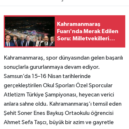
3
Teknoloji
Kahramanmaraş
Yaşam
Fuarı'nda Merak Edilen
Soru: Milletvekilleri
KAHRAMANMARAŞ
Nerede?
Kahramanmaraş, spor dünyasından gelen başarılı
sonuçlarla gururlanmaya devam ediyor.
Samsun’da 15–16 Nisan tarihlerinde
gerçekleştirilen Okul Sporları Özel Sporcular
Atletizm Türkiye Şampiyonası, heyecan verici
anlara sahne oldu. Kahramanmaraş’ı temsil eden
Şehit Soner Enes Baykuş Ortaokulu öğrencisi
Ahmet Sefa Taşcı, büyük bir azim ve gayretle