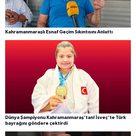
Kahramanmaraşlı Esnaf Geçim Sıkıntısını Anlattı
Dünya Şampiyonu Kahramanmaraş'tan! İsveç'te Türk
bayrağını göndere çektirdi