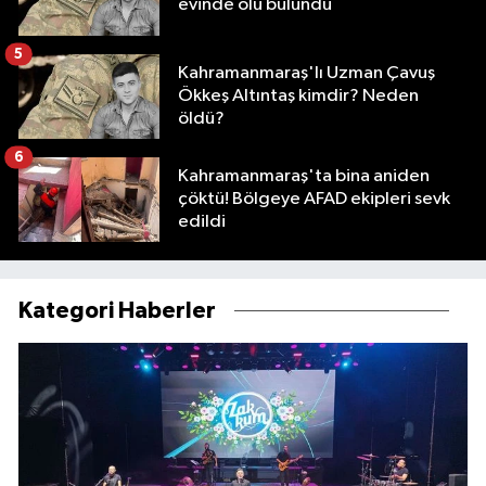
evinde ölü bulundu
5
Kahramanmaraş'lı Uzman Çavuş
Ökkeş Altıntaş kimdir? Neden
öldü?
6
Kahramanmaraş'ta bina aniden
çöktü! Bölgeye AFAD ekipleri sevk
edildi
Kategori Haberler