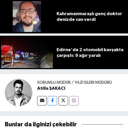
Kahramanmaraşlı genç doktor
denizde can verdi
Edirne'de 2 otomobil kavşakta
çarpıştı: 9 ağır yaralı
SORUMLU MÜDÜR / YAZI İŞLERI MÜDÜRÜ
Atilla ŞAKACI
Bunlar da ilginizi çekebilir