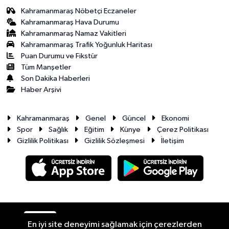
Kahramanmaraş Nöbetçi Eczaneler
Kahramanmaraş Hava Durumu
Kahramanmaraş Namaz Vakitleri
Kahramanmaraş Trafik Yoğunluk Haritası
Puan Durumu ve Fikstür
Tüm Manşetler
Son Dakika Haberleri
Haber Arşivi
Kahramanmaraş
Genel
Güncel
Ekonomi
Spor
Sağlık
Eğitim
Künye
Çerez Politikası
Gizlilik Politikası
Gizlilik Sözleşmesi
İletişim
RSS
Copyright © 2026. Her hakkı saklıdır.
En iyi site deneyimi sağlamak için çerezlerden