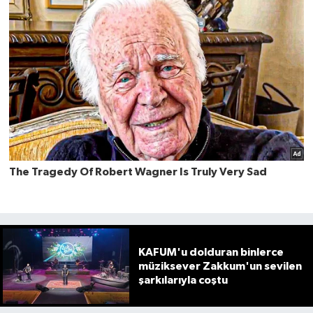
KAFUM'u dolduran binlerce
müziksever Zakkum'un sevilen
şarkılarıyla coştu