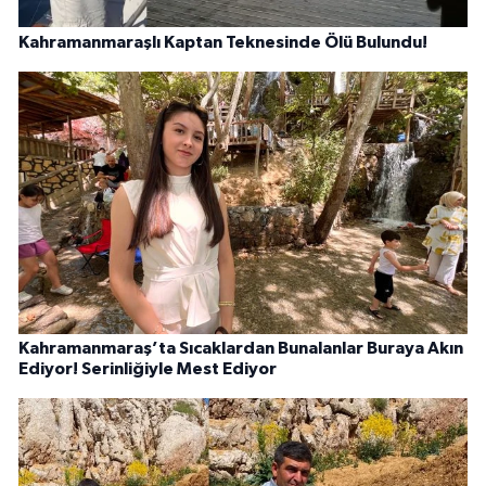
Kahramanmaraşlı Kaptan Teknesinde Ölü Bulundu!
Kahramanmaraş’ta Sıcaklardan Bunalanlar Buraya Akın
Ediyor! Serinliğiyle Mest Ediyor