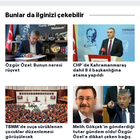
Bunlar da ilginizi çekebilir
Özgür Özel: Bunun neresi
CHP'de Kahramanmaraş
rüşvet
dahil 8 il başkanlığına
atama yapıldı
TBMM'de suça sürüklenen
Melih Gökçek'in gönderdiği
çocuklar düzenlemesi
tutar gündem oldu! Özgür
görüşülecek
Özel'e dikkat çeken bağış