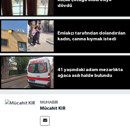
dövdü
Emlakçı tarafından dolandırılan
kadın, canına kıymak istedi
41 yaşındaki adam mezarlıkta
ağaca asılı halde bulundu
MUHABIR
Mücahit KIR