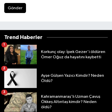
Gönder
Trend Haberler
1
Korkunç olay: İpek Gezer'i öldüren
Ömer Oğuz da hayatını kaybetti
2
Ayşe Gülşen Yazıcı Kimdir? Neden
Öldü?
3
Kahramanmaraş'lı Uzman Çavuş
Ökkeş Altıntaş kimdir? Neden
öldü?