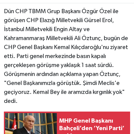
Dün CHP TBMM Grup Başkanı Özgür Özel ile
Teknoloji
görüşen CHP Elazığ Milletvekili Gürsel Erol,
İstanbul Milletvekili Engin Altay ve
Yaşam
Kahramanmaraş Milletvekili Ali Öztunç, bugün de
KAHRAMANMARAŞ
CHP Genel Başkanı Kemal Kılıçdaroğlu'nu ziyaret
etti. Parti genel merkezinde basın kapalı
gerçekleşen görüşme yaklaşık 1 saat sürdü.
Görüşmenin ardından açıklama yapan Öztunç,
"Genel Başkanımızla görüştük. Şimdi Meclis'e
geçiyoruz. Kemal Bey ile aramızda kırgınlık yok"
dedi.
MHP Genel Başkanı
Bahçeli’den ’Yeni Parti’