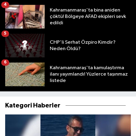
4
Kahramanmaraş'ta bina aniden
çöktü! Bölgeye AFAD ekipleri sevk
edildi
5
CHP'li Serhat Özpiro Kimdir?
Neden Öldü?
6
Kahramanmaraş'ta kamulaştırma
ilanı yayımlandı! Yüzlerce taşınmaz
listede
Kategori Haberler