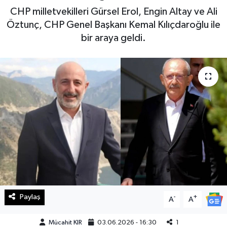
CHP milletvekilleri Gürsel Erol, Engin Altay ve Ali
Haberde İnsan
Öztunç, CHP Genel Başkanı Kemal Kılıçdaroğlu ile
bir araya geldi.
Kültür Sanat
Magazin
Manşet Altı
Manşetler
Resmi İlan
Sağlık
Paylaş
-
+
Spor
A
A
Mücahit KIR
03.06.2026 - 16:30
1
SürManşet