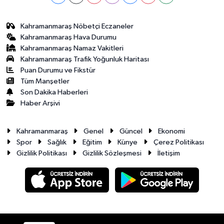
Kahramanmaraş Nöbetçi Eczaneler
Kahramanmaraş Hava Durumu
Kahramanmaraş Namaz Vakitleri
Kahramanmaraş Trafik Yoğunluk Haritası
Puan Durumu ve Fikstür
Tüm Manşetler
Son Dakika Haberleri
Haber Arşivi
Kahramanmaraş
Genel
Güncel
Ekonomi
Spor
Sağlık
Eğitim
Künye
Çerez Politikası
Gizlilik Politikası
Gizlilik Sözleşmesi
İletişim