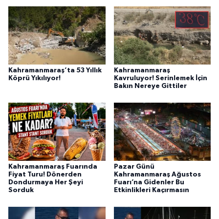
Kahramanmaraş’ta 53 Yıllık
Kahramanmaraş
Köprü Yıkılıyor!
Kavruluyor! Serinlemek İçin
Bakın Nereye Gittiler
Kahramanmaraş Fuarında
Pazar Günü
Fiyat Turu! Dönerden
Kahramanmaraş Ağustos
Dondurmaya Her Şeyi
Fuarı’na Gidenler Bu
Sorduk
Etkinlikleri Kaçırmasın