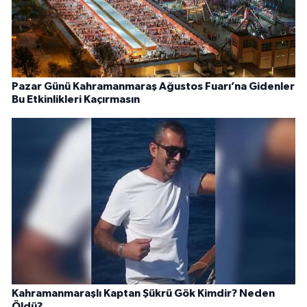
Pazar Günü Kahramanmaraş Ağustos Fuarı’na Gidenler
Bu Etkinlikleri Kaçırmasın
Kahramanmaraşlı Kaptan Şükrü Gök Kimdir? Neden
Öldü?