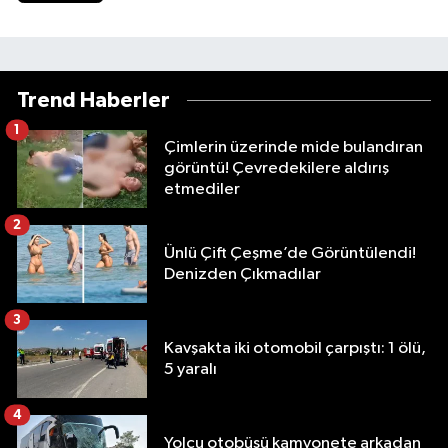
Trend Haberler
1
Çimlerin üzerinde mide bulandıran
görüntü! Çevredekilere aldırış
etmediler
2
Ünlü Çift Çeşme’de Görüntülendi!
Denizden Çıkmadılar
3
Kavşakta iki otomobil çarpıştı: 1 ölü,
5 yaralı
4
Yolcu otobüsü kamyonete arkadan