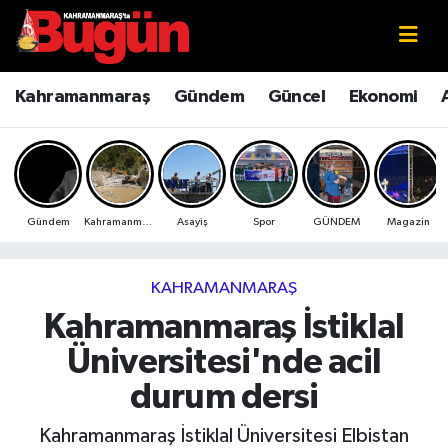
Kahramanmaraş
Kahramanmaraş Nöbetçi Eczaneler
Kahramanmaraş
Gündem
Güncel
Ekonomi
Kahramanmaraş Sokak Röportajları
Kahramanmaraş Hava Durumu
Bilim ve Teknoloji
Kahramanmaraş Namaz Vakitleri
Gündem
Kahramanmaraş
Asayiş
Spor
GÜNDEM
Magazin
Çevre
Kahramanmaraş Trafik Yoğunluk Haritası
Eğitim
Süper Lig Puan Durumu ve Fikstür
KAHRAMANMARAŞ
Kahramanmaraş İstiklal
Ekonomi
Tüm Manşetler
Üniversitesi'nde acil
Genel
Son Dakika Haberleri
durum dersi
Güncel
Haber Arşivi
Kahramanmaraş İstiklal Üniversitesi Elbistan