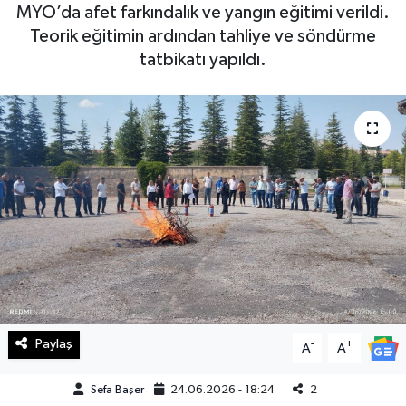
MYO’da afet farkındalık ve yangın eğitimi verildi.
Haberde İnsan
Teorik eğitimin ardından tahliye ve söndürme
tatbikatı yapıldı.
Kültür Sanat
Magazin
Manşet Altı
Manşetler
Resmi İlan
Sağlık
Paylaş
-
+
A
A
Spor
Sefa Başer
24.06.2026 - 18:24
2
SürManşet