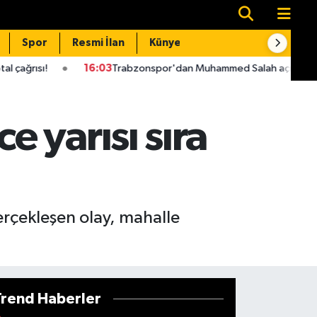
Spor
Resmi İlan
Künye
İletişim
16:03
Trabzonspor'dan Muhammed Salah açıklaması! Haciz iddial
 yarısı sıra
erçekleşen olay, mahalle
Trend Haberler