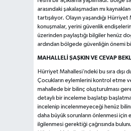
resmi bir açıklama yapılmadı. Bölge sa
arasındaki şakalaşmadan mı kaynakland
tartışılıyor. Olayın yaşandığı Hürriy
konuşmalar, yerini güvenlik endişeleri
üzerinden paylaştığı bilgiler henüz d
ardından bölgede güvenliğin önemi bir
MAHALLELİ ŞAŞKIN VE CEVAP BEK
Hürriyet Mahallesi’ndeki bu sıra dışı d
Çocukların eylemlerini kontrol etme 
mahallede bir bilinç oluşturulması gerek
detaylı bir inceleme başlatıp başlatm
incelenip incelenmeyeceği henüz bili
daha büyük sorunların önlenmesi için 
ilgilenmesi gerektiği çağrısında bulu