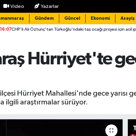
Video
Yazarlar
amanmaraş
Gündem
Güncel
Ekonomi
Asayiş
li Öztunç'tan Türkoğlu'ndaki taş ocağı projesi için acil iptal çağrısı!
 Hürriyet'te gece
çesi Hürriyet Mahallesi'nde gece yarısı g
a ilgili araştırmalar sürüyor.