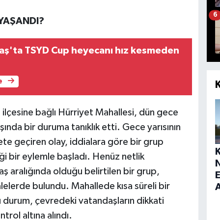
6
 YAŞANDI?
ş'ta TSYD Cup heyecanı hız kesmeden
e
lçesine bağlı Hürriyet Mahallesi, dün gece
şında bir duruma tanıklık etti. Gece yarısının
ete geçiren olay, iddialara göre bir grup
ği bir eylemle başladı. Henüz netlik
ş aralığında olduğu belirtilen bir grup,
E
elerde bulundu. Mahallede kısa süreli bir
 durum, çevredeki vatandaşların dikkati
trol altına alındı.