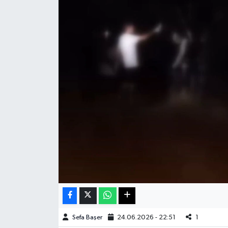
Haberde İnsan
Kültür Sanat
Magazin
Manşet Altı
Manşetler
Resmi İlan
Sağlık
Spor
Sefa Başer
24.06.2026 - 22:51
1
SürManşet