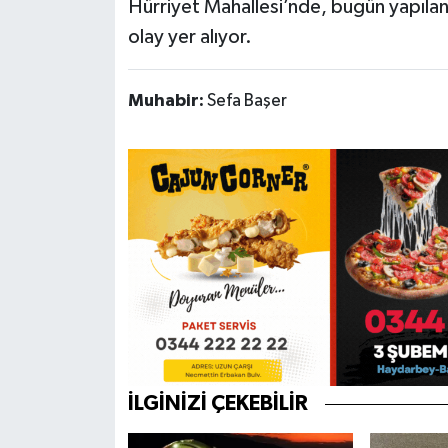
Hürriyet Mahallesi’nde, bugün yapıla
olay yer alıyor.
Muhabir:
Sefa Başer