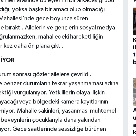
kinleri arasında bu eylemin bir arkadaş grubu
ığı, yoksa başka bir amacı olup olmadığı
et Mahallesi'nde gece boyunca süren
ne bıraktı. Ailelerin ve gençlerin sosyal medya
oğrulanmazken, mahalledeki hareketliliğin
 kez daha ön plana çıktı.
i
t
LİYOR
b
urum sonrası gözler ailelere çevrildi.
ve benzer durumların tekrar yaşanmaması adına
tiği vurgulanıyor. Yetkililerin olaya ilişkin
ayacağı veya bölgedeki kamera kayıtlarının
nmiyor. Mahalle sakinleri, yaşanması muhtemel
ebeveynlerin çocuklarıyla daha yakından
a
nuyor. Gece saatlerinde sessizliğe bürünen
k