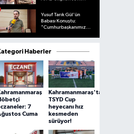
edildi
Yusuf Tarık Gül'ün
Babası Konuştu:
"Cumhurbaşkanımız
Talimat Verdi"
Kategori Haberler
Kahramanmaraş
Kahramanmaraş'ta
Nöbetçi
TSYD Cup
czaneler: 7
heyecanı hız
Ağustos Cuma
kesmeden
sürüyor!