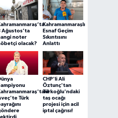
Kahramanmaraş’ta
Kahramanmaraşlı
8 Ağustos’ta
Esnaf Geçim
hangi noter
Sıkıntısını
nöbetçi olacak?
Anlattı
Dünya
CHP'li Ali
Şampiyonu
Öztunç'tan
Kahramanmaraş'tan!
Türkoğlu'ndaki
sveç'te Türk
taş ocağı
ayrağını
projesi için acil
göndere
iptal çağrısı!
ektirdi