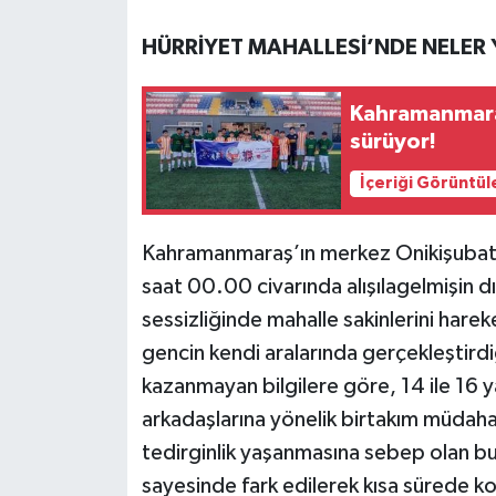
HÜRRİYET MAHALLESİ’NDE NELER
Teknoloji
Yaşam
Kahramanmara
sürüyor!
KAHRAMANMARAŞ
İçeriği Görüntül
Kahramanmaraş’ın merkez Onikişubat i
saat 00.00 civarında alışılagelmişin dı
sessizliğinde mahalle sakinlerini harek
gencin kendi aralarında gerçekleştirdi
kazanmayan bilgilere göre, 14 ile 16 ya
arkadaşlarına yönelik birtakım müdahal
tedirginlik yaşanmasına sebep olan bu
sayesinde fark edilerek kısa sürede kon