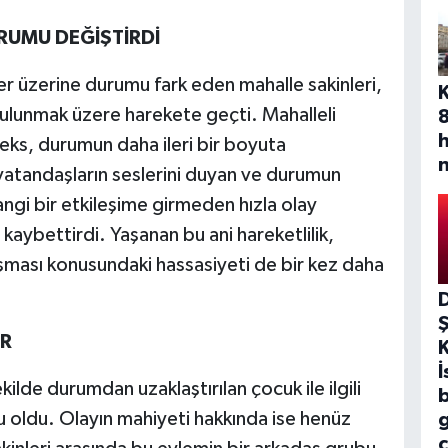
UMU DEĞİŞTİRDİ
r üzerine durumu fark eden mahalle sakinleri,
lunmak üzere harekete geçti. Mahalleli
fleks, durumun daha ileri bir boyuta
vatandaşların seslerini duyan ve durumun
ngi bir etkileşime girmeden hızla olay
 kaybettirdi. Yaşanan bu ani hareketlilik,
şması konusundaki hassasiyeti de bir kez daha
OR
İ
kilde durumdan uzaklaştırılan çocuk ile ilgili
b
u oldu. Olayın mahiyeti hakkında ise henüz
ç