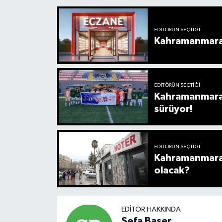
EDITÖRÜN SEÇTIĞI
Kahramanmaraş
EDITÖRÜN SEÇTIĞI
Kahramanmara
sürüyor!
EDITÖRÜN SEÇTIĞI
Kahramanmaraş
olacak?
EDITÖR HAKKINDA
Sefa Başer