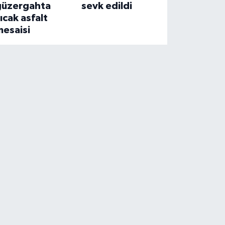
güzergahta
sevk edildi
ıcak asfalt
mesaisi