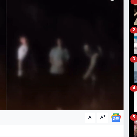
1
2
3
4
-
+
A
A
5