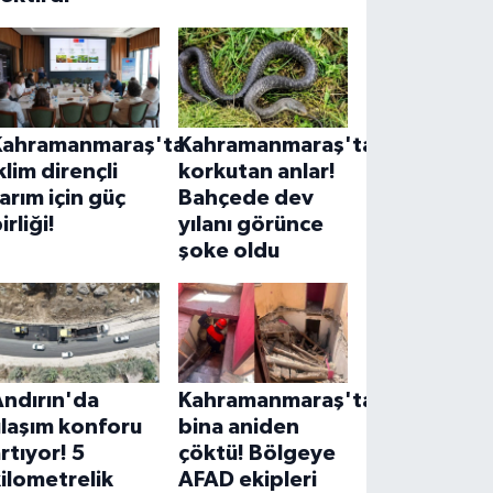
Kahramanmaraş'ta
Kahramanmaraş'ta
klim dirençli
korkutan anlar!
arım için güç
Bahçede dev
irliği!
yılanı görünce
şoke oldu
Andırın'da
Kahramanmaraş'ta
ulaşım konforu
bina aniden
rtıyor! 5
çöktü! Bölgeye
ilometrelik
AFAD ekipleri