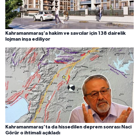
Kahramanmaraş’a hakim ve savcılar için 138 dairelik
lojman inşa ediliyor
Kahramanmaraş’ta da hissedilen deprem sonrası Naci
Görür o ihtimali açıkladı