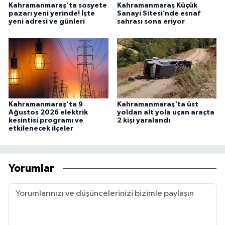
Kahramanmaraş'ta sosyete
Kahramanmaraş Küçük
pazarı yeni yerinde! İşte
Sanayi Sitesi’nde esnaf
yeni adresi ve günleri
sahrası sona eriyor
Kahramanmaraş'ta 9
Kahramanmaraş'ta üst
Ağustos 2026 elektrik
yoldan alt yola uçan araçta
kesintisi programı ve
2 kişi yaralandı
etkilenecek ilçeler
Yorumlar