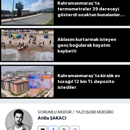
Kahramanmaraş'ta
termometreler 39 dereceyi
gösterdi sıcaktan bunalanlar
akın etti
Ablasını kurtarmak isteyen
genç boğularak hayatını
kaybetti
Kahramanmaraş’ta kiralık ev
tuzağı! 12 bin TL depozito
istediler
SORUMLU MÜDÜR / YAZI İŞLERI MÜDÜRÜ
Atilla ŞAKACI