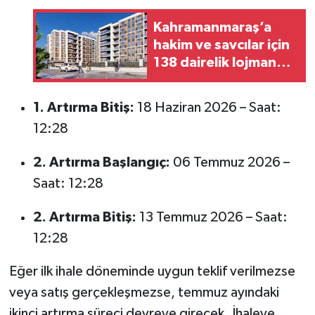
Kahramanmaraş’a
hakim ve savcılar için
138 dairelik lojman
inşa ediliyor
1. Artırma Bitiş:
18 Haziran 2026 – Saat:
12:28
2. Artırma Başlangıç:
06 Temmuz 2026 –
Saat: 12:28
2. Artırma Bitiş:
13 Temmuz 2026 – Saat:
12:28
Eğer ilk ihale döneminde uygun teklif verilmezse
veya satış gerçekleşmezse, temmuz ayındaki
ikinci artırma süreci devreye girecek. İhaleye