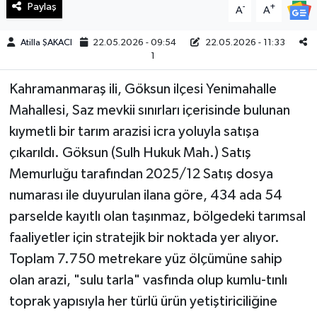
Paylaş
-
+
A
A
Teknoloji
Atilla ŞAKACI
22.05.2026 - 09:54
22.05.2026 - 11:33
1
Yaşam
Kahramanmaraş ili, Göksun ilçesi Yenimahalle
KAHRAMANMARAŞ
Mahallesi, Saz mevkii sınırları içerisinde bulunan
kıymetli bir tarım arazisi icra yoluyla satışa
çıkarıldı. Göksun (Sulh Hukuk Mah.) Satış
Memurluğu tarafından 2025/12 Satış dosya
numarası ile duyurulan ilana göre, 434 ada 54
parselde kayıtlı olan taşınmaz, bölgedeki tarımsal
faaliyetler için stratejik bir noktada yer alıyor.
Toplam 7.750 metrekare yüz ölçümüne sahip
olan arazi, "sulu tarla" vasfında olup kumlu-tınlı
toprak yapısıyla her türlü ürün yetiştiriciliğine