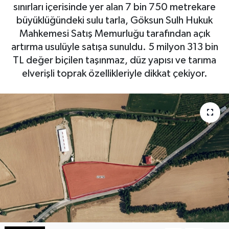
sınırları içerisinde yer alan 7 bin 750 metrekare
Haberde İnsan
büyüklüğündeki sulu tarla, Göksun Sulh Hukuk
Mahkemesi Satış Memurluğu tarafından açık
Kültür Sanat
artırma usulüyle satışa sunuldu. 5 milyon 313 bin
TL değer biçilen taşınmaz, düz yapısı ve tarıma
Magazin
elverişli toprak özellikleriyle dikkat çekiyor.
Manşet Altı
Manşetler
Resmi İlan
Sağlık
Spor
SürManşet