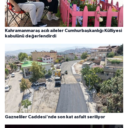
Kahramanmaraş acılı aileler Cumhurbaşkanlığı Külliyesi
kabulünü değerlendirdi
Gazneliler Caddesi'nde son kat asfalt seriliyor