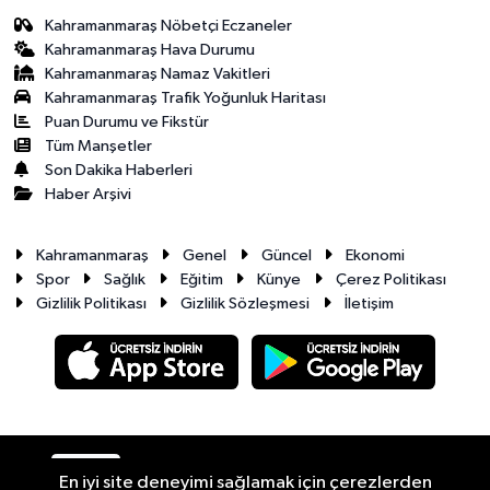
Kahramanmaraş Nöbetçi Eczaneler
Kahramanmaraş Hava Durumu
Kahramanmaraş Namaz Vakitleri
Kahramanmaraş Trafik Yoğunluk Haritası
Puan Durumu ve Fikstür
Tüm Manşetler
Son Dakika Haberleri
Haber Arşivi
Kahramanmaraş
Genel
Güncel
Ekonomi
Spor
Sağlık
Eğitim
Künye
Çerez Politikası
Gizlilik Politikası
Gizlilik Sözleşmesi
İletişim
RSS
Copyright © 2026. Her hakkı saklıdır.
En iyi site deneyimi sağlamak için çerezlerden