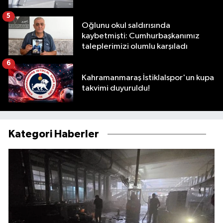
5
Oğlunu okul saldırısında
kaybetmişti: Cumhurbaşkanımız
taleplerimizi olumlu karşıladı
6
Kahramanmaraş İstiklalspor'un kupa
takvimi duyuruldu!
Kategori Haberler