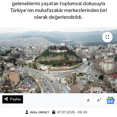
geleneklerini yaşatan toplumsal dokusuyla
Haberde İnsan
Türkiye’nin muhafazakâr merkezlerinden biri
olarak değerlendirildi.
Kültür Sanat
Magazin
Manşet Altı
Manşetler
Resmi İlan
Sağlık
Paylaş
-
+
A
A
Spor
Atilla ŞAKACI
07.07.2026 - 09:30
SürManşet