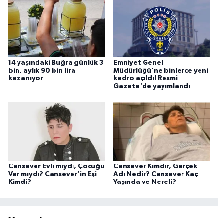
14 yaşındaki Buğra günlük 3
Emniyet Genel
bin, aylık 90 bin lira
Müdürlüğü'ne binlerce yeni
kazanıyor
kadro açıldı! Resmi
Gazete'de yayımlandı
Cansever Evli miydi, Çocuğu
Cansever Kimdir, Gerçek
Var mıydı? Cansever’in Eşi
Adı Nedir? Cansever Kaç
Kimdi?
Yaşında ve Nereli?