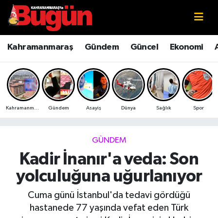
Kahramanmaraş
Kahramanmaraş Nöbetçi Eczaneler
Kahramanmaraş
Gündem
Güncel
Ekonomi
Kahramanmaraş Sokak Röportajları
Kahramanmaraş Hava Durumu
Bilim ve Teknoloji
Kahramanmaraş Namaz Vakitleri
Kahramanmaraş
Gündem
Asayiş
Dünya
Sağlık
Spor
Çevre
Kahramanmaraş Trafik Yoğunluk Haritası
Eğitim
Süper Lig Puan Durumu ve Fikstür
GÜNDEM
Kadir İnanır'a veda: Son
Ekonomi
Tüm Manşetler
yolculuğuna uğurlanıyor
Genel
Son Dakika Haberleri
Cuma günü İstanbul'da tedavi gördüğü
hastanede 77 yaşında vefat eden Türk
Güncel
Haber Arşivi