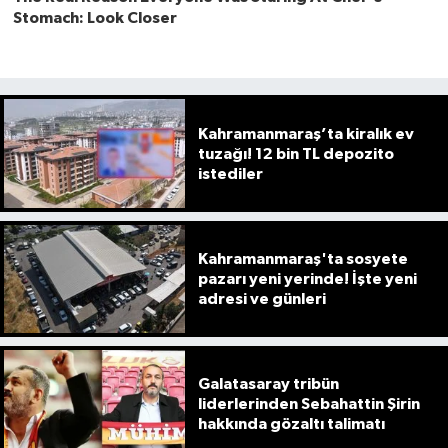
Kahramanmaraş’ta kiralık ev
tuzağı! 12 bin TL depozito
istediler
Kahramanmaraş'ta sosyete
pazarı yeni yerinde! İşte yeni
adresi ve günleri
Galatasaray tribün
liderlerinden Sebahattin Şirin
hakkında gözaltı talimatı