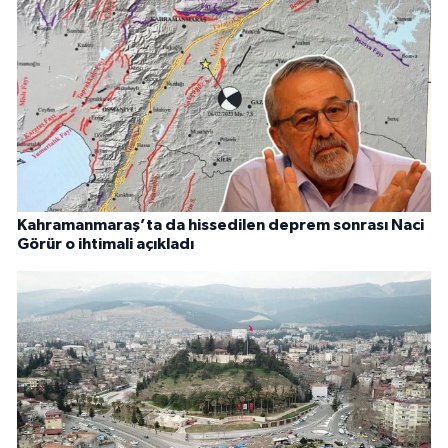
Kahramanmaraş’ta da hissedilen deprem sonrası Naci
Görür o ihtimali açıkladı