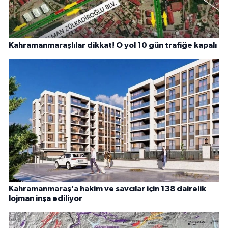
Kahramanmaraşlılar dikkat! O yol 10 gün trafiğe kapalı
Kahramanmaraş’a hakim ve savcılar için 138 dairelik
lojman inşa ediliyor