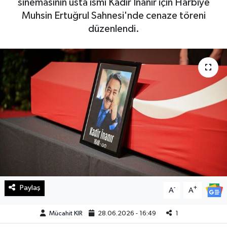
sinemasının usta ismi Kadir İnanır için Harbiye
Muhsin Ertuğrul Sahnesi'nde cenaze töreni
Haberde İnsan
düzenlendi.
Kültür Sanat
Magazin
Manşet Altı
Manşetler
Resmi İlan
Sağlık
Paylaş
-
+
A
A
Spor
Mücahit KIR
28.06.2026 - 16:49
1
SürManşet