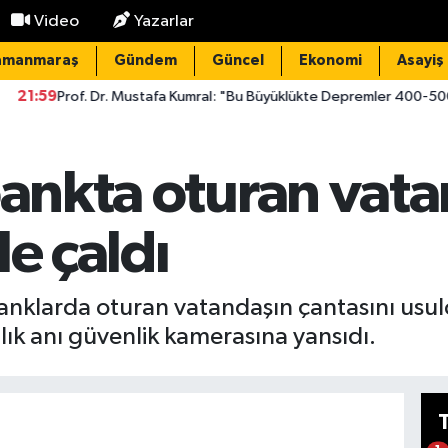
Video
Yazarlar
amanmaraş
Gündem
Güncel
Ekonomi
Asayiş
 Dr. Mustafa Kumral: "Bu Büyüklükte Depremler 400-500 Yılda Bir Olu
bankta oturan vat
le çaldı
 banklarda oturan vatandaşın çantasını usu
zlık anı güvenlik kamerasına yansıdı.