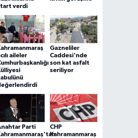
tart verdi
Kahramanmaraş
Gazneliler
cılı aileler
Caddesi'nde
Cumhurbaşkanlığı
son kat asfalt
ülliyesi
seriliyor
kabulünü
değerlendirdi
nahtar Parti
CHP
Kahramanmaraş'tan
Kahramanmaraş