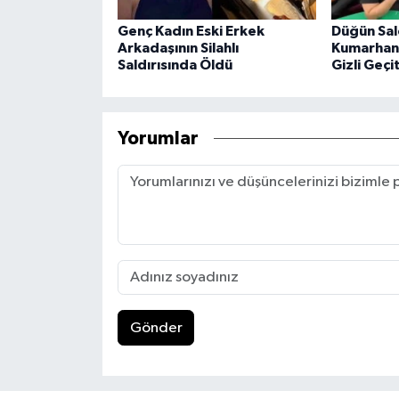
Genç Kadın Eski Erkek
Düğün Sa
Arkadaşının Silahlı
Kumarhane
Saldırısında Öldü
Gizli Geçit
Yorumlar
Gönder