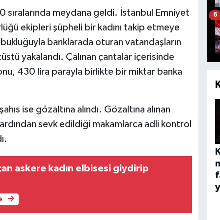
0 sıralarında meydana geldi. İstanbul Emniyet
6
ğü ekipleri şüpheli bir kadını takip etmeye
çabukluğuyla banklarada oturan vatandaşların
uçüstü yakalandı. Çalınan çantalar içerisinde
nu, 430 lira parayla birlikte bir miktar banka
i şahıs ise gözaltına alındı. Gözaltına alınan
 ardından sevk edildiği makamlarca adli kontrol
ı.
n askere kadın elbisesi giydirip
f
e