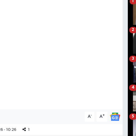
1
2
3
4
-
+
A
A
5
6 - 10:26
1