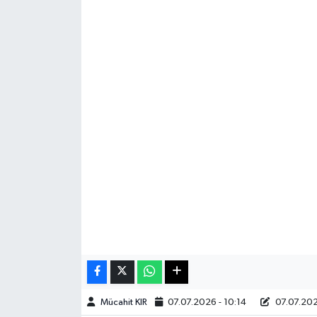
Haberde İnsan
Kültür Sanat
Magazin
Manşet Altı
Manşetler
Resmi İlan
Sağlık
Spor
Mücahit KIR
07.07.2026 - 10:14
07.07.202
SürManşet