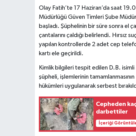
Olay Fatih’te 17 Haziran’da saat 19.0
Teknoloji
Müdürlüğü Güven Timleri Şube Müdürlü
başladı. Şüphelinin bir süre sonra el 
Yaşam
çantalarını çaldığı belirlendi. Hırsız s
yapılan kontrollerde 2 adet cep telefo
KAHRAMANMARAŞ
kartı ele geçirildi.
Kimlik bilgileri tespit edilen D.B. isiml
şüpheli, işlemlerinin tamamlanmasının
hükümleri uygulanarak serbest bırakıld
Cepheden kaça
darbettiler
İçeriği Görüntül