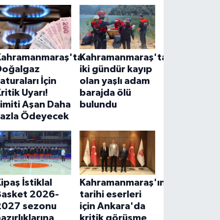
Kahramanmaraş'ta
Kahramanmaraş'ta
Doğalgaz
iki gündür kayıp
aturaları İçin
olan yaşlı adam
ritik Uyarı!
barajda ölü
imiti Aşan Daha
bulundu
Fazla Ödeyecek
ipaş İstiklal
Kahramanmaraş'ın
Basket 2026-
tarihi eserleri
2027 sezonu
için Ankara'da
azırlıklarına
kritik görüşme