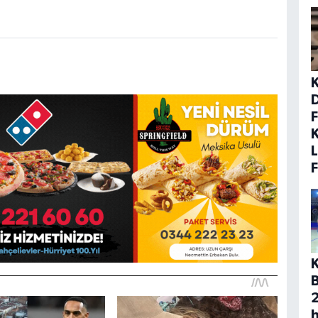
F
K
L
K
h