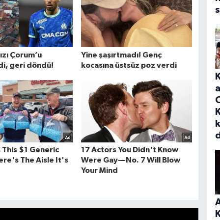
s
a
K
A