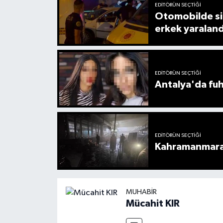
EDITÖRÜN SEÇTIĞI
Otomobilde sil
erkek yaraland
EDITÖRÜN SEÇTIĞI
Antalya'da fuh
EDITÖRÜN SEÇTIĞI
Kahramanmaraş
MUHABIR
Mücahit KIR