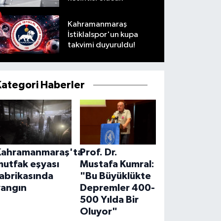
Kahramanmaraş
İstiklalspor'un kupa
takvimi duyuruldu!
Kategori Haberler
Kahramanmaraş'ta
Prof. Dr.
mutfak eşyası
Mustafa Kumral:
abrikasında
"Bu Büyüklükte
yangın
Depremler 400-
500 Yılda Bir
Oluyor"