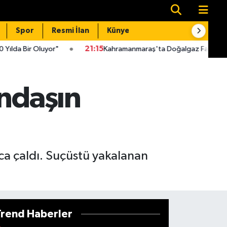
Spor
Resmi İlan
Künye
İletişim
yor"
21:15
Kahramanmaraş'ta Doğalgaz Faturaları İçin Kritik Uy
andaşın
lca çaldı. Suçüstü yakalanan
Trend Haberler