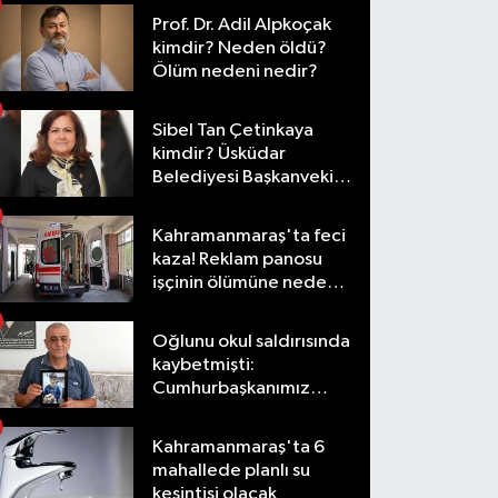
Prof. Dr. Adil Alpkoçak
kimdir? Neden öldü?
Ölüm nedeni nedir?
Sibel Tan Çetinkaya
kimdir? Üsküdar
Belediyesi Başkanvekili
olarak hangi
görevlerde bulundu?
Kahramanmaraş'ta feci
kaza! Reklam panosu
işçinin ölümüne neden
oldu
Oğlunu okul saldırısında
kaybetmişti:
Cumhurbaşkanımız
taleplerimizi olumlu
karşıladı
Kahramanmaraş'ta 6
mahallede planlı su
kesintisi olacak